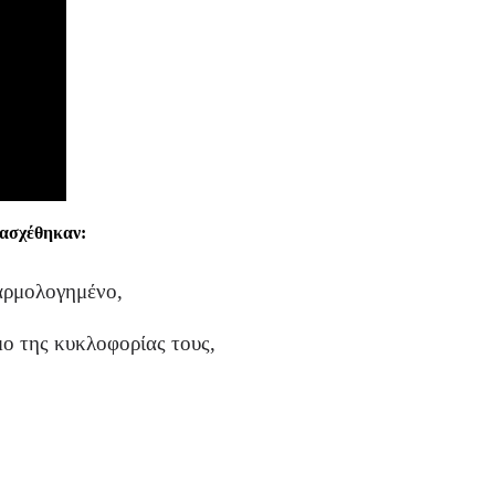
τασχέθηκαν:
αρμολογημένο,
μο της κυκλοφορίας τους,