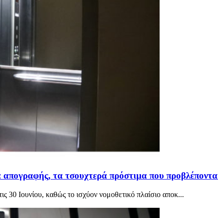
α απογραφής, τα τσουχτερά πρόστιμα που προβλέπονται
ς 30 Ιουνίου, καθώς το ισχύον νομοθετικό πλαίσιο αποκ...