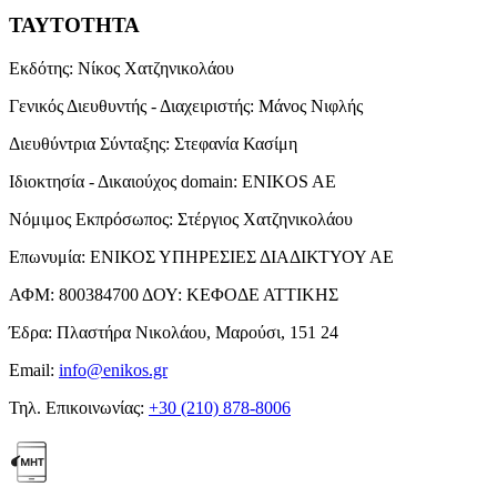
ΤΑΥΤΟΤΗΤΑ
Εκδότης:
Νίκος Χατζηνικολάου
Γενικός Διευθυντής - Διαχειριστής:
Μάνος Νιφλής
Διευθύντρια Σύνταξης:
Στεφανία Κασίμη
Ιδιοκτησία - Δικαιούχος domain:
ENIKOS AE
Νόμιμος Εκπρόσωπος:
Στέργιος Χατζηνικολάου
Επωνυμία:
ΕΝΙΚΟΣ ΥΠΗΡΕΣΙΕΣ ΔΙΑΔΙΚΤΥΟΥ ΑΕ
ΑΦΜ:
800384700
ΔΟΥ:
ΚΕΦΟΔΕ ΑΤΤΙΚΗΣ
Έδρα:
Πλαστήρα Νικολάου, Μαρούσι, 151 24
Email:
info@enikos.gr
Τηλ. Επικοινωνίας:
+30 (210) 878-8006