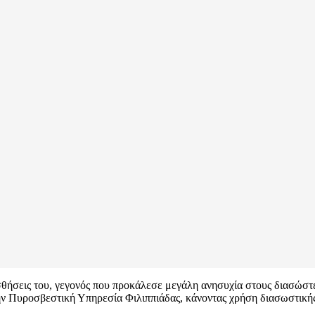
ισθήσεις του, γεγονός που προκάλεσε μεγάλη ανησυχία στους διασώστ
ην Πυροσβεστική Υπηρεσία Φιλιππιάδας, κάνοντας χρήση διασωστικής