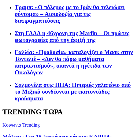
Τραμπ: «Ο πόλεμος με το Ιράν θα τελειώσει
σύντομα» – Αισιοδοξία για τις
διαπραγματεύσεις
Στη ΓΑΔΑ η 46χρονη της Marfin – Οι πρώτες
φωτογραφίες από την άφιξή της
Γαλλία: «Προδοσία» καταλογίζει ο Μασκ στην
Τοντελιέ – «Δεν θα πάρω μαθήματα
πατριωτισμού», απαντά η ηγέτιδα των
Οικολόγων
Σαλμονέλα στις ΗΠΑ: Πιπεριές χαλαπένιο από
το Μεξικό συνδέονται με εκατοντάδες
κρούσματα
TRENDING ΤΩΡΑ
Κοινωνία
Trending
Μάλια: «Για 15 λεπτά της κάναμε ΚΑΡΠΑ» –