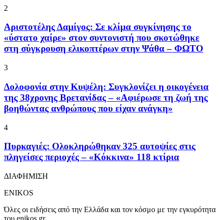
2
Αριστοτέλης Δαμίγος: Σε κλίμα συγκίνησης το
«ύστατο χαίρε» στον συντονιστή που σκοτώθηκε
στη σύγκρουση ελικοπτέρων στην Ψάθα – ΦΩΤΟ
3
Δολοφονία στην Κυψέλη: Συγκλονίζει η οικογένεια
της 38χρονης Βρετανίδας – «Αφιέρωσε τη ζωή της
βοηθώντας ανθρώπους που είχαν ανάγκη»
4
Πυρκαγιές: Ολοκληρώθηκαν 325 αυτοψίες στις
πληγείσες περιοχές – «Κόκκινα» 118 κτίρια
ΔΙΑΦΗΜΙΣΗ
ENIKOS
Όλες οι ειδήσεις από την Ελλάδα και τον κόσμο με την εγκυρότητα
του enikos.gr.