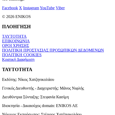
Facebook
X
Instagram
YouTube
Viber
© 2026 ENIKOS
ΠΛΟΗΓΗΣΗ
ΤΑΥΤΟΤΗΤΑ
ΕΠΙΚΟΙΝΩΝΙΑ
ΟΡΟΙ ΧΡΗΣΗΣ
ΠΟΛΙΤΙΚΗ ΠΡΟΣΤΑΣΙΑΣ ΠΡΟΣΩΠΙΚΩΝ ΔΕΔΟΜΕΝΩΝ
ΠΟΛΙΤΙΚΗ COOKIES
Κρατική Διαφήμιση
ΤΑΥΤΟΤΗΤΑ
Εκδότης:
Νίκος Χατζηνικολάου
Γενικός Διευθυντής - Διαχειριστής:
Μάνος Νιφλής
Διευθύντρια Σύνταξης:
Στεφανία Κασίμη
Ιδιοκτησία - Δικαιούχος domain:
ENIKOS AE
Νόμιμος Εκπρόσωπος:
Στέργιος Χατζηνικολάου