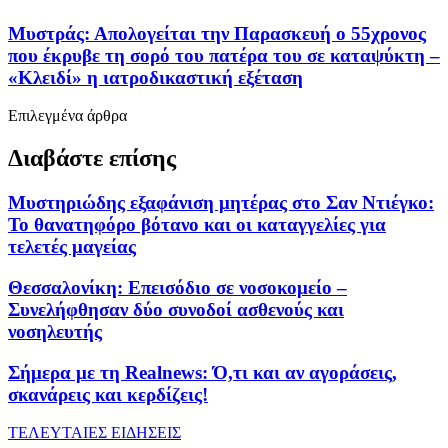
Μυστράς: Απολογείται την Παρασκευή ο 55χρονος
που έκρυβε τη σορό του πατέρα του σε καταψύκτη –
«Κλειδί» η ιατροδικαστική εξέταση
Επιλεγμένα άρθρα
Διαβάστε επίσης
Μυστηριώδης εξαφάνιση μητέρας στο Σαν Ντιέγκο:
Το θανατηφόρο βότανο και οι καταγγελίες για
τελετές μαγείας
Θεσσαλονίκη: Επεισόδιο σε νοσοκομείο –
Συνελήφθησαν δύο συνοδοί ασθενούς και
νοσηλευτής
Σήμερα με τη Realnews: Ό,τι και αν αγοράσεις,
σκανάρεις και κερδίζεις!
ΤΕΛΕΥΤΑΙΕΣ ΕΙΔΗΣΕΙΣ