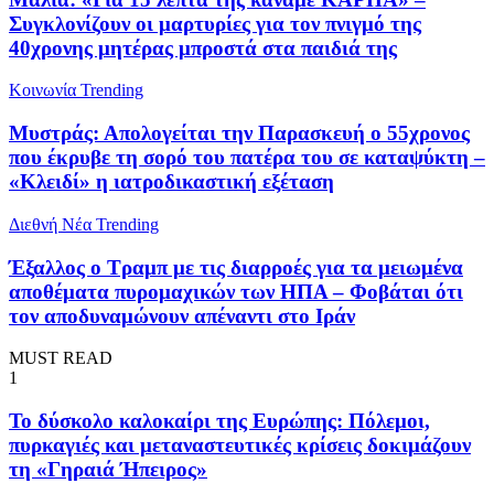
Συγκλονίζουν οι μαρτυρίες για τον πνιγμό της
40χρονης μητέρας μπροστά στα παιδιά της
Κοινωνία
Trending
Μυστράς: Απολογείται την Παρασκευή ο 55χρονος
που έκρυβε τη σορό του πατέρα του σε καταψύκτη –
«Κλειδί» η ιατροδικαστική εξέταση
Διεθνή Νέα
Trending
Έξαλλος ο Τραμπ με τις διαρροές για τα μειωμένα
αποθέματα πυρομαχικών των ΗΠΑ – Φοβάται ότι
τον αποδυναμώνουν απέναντι στο Ιράν
MUST READ
1
To δύσκολο καλοκαίρι της Ευρώπης: Πόλεμοι,
πυρκαγιές και μεταναστευτικές κρίσεις δοκιμάζουν
τη «Γηραιά Ήπειρος»