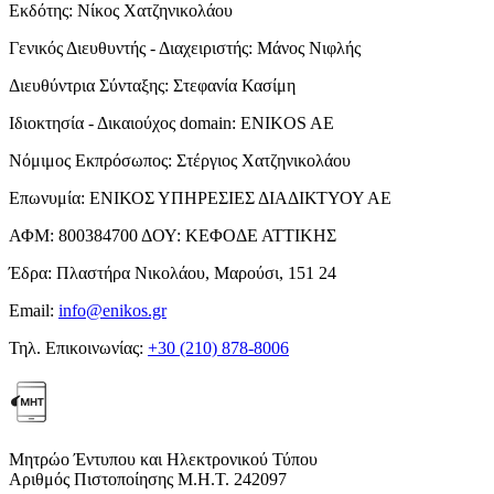
Εκδότης:
Νίκος Χατζηνικολάου
Γενικός Διευθυντής - Διαχειριστής:
Μάνος Νιφλής
Διευθύντρια Σύνταξης:
Στεφανία Κασίμη
Ιδιοκτησία - Δικαιούχος domain:
ENIKOS AE
Νόμιμος Εκπρόσωπος:
Στέργιος Χατζηνικολάου
Επωνυμία:
ΕΝΙΚΟΣ ΥΠΗΡΕΣΙΕΣ ΔΙΑΔΙΚΤΥΟΥ ΑΕ
ΑΦΜ:
800384700
ΔΟΥ:
ΚΕΦΟΔΕ ΑΤΤΙΚΗΣ
Έδρα:
Πλαστήρα Νικολάου, Μαρούσι, 151 24
Email:
info@enikos.gr
Τηλ. Επικοινωνίας:
+30 (210) 878-8006
Μητρώο Έντυπου και Ηλεκτρονικού Τύπου
Αριθμός Πιστοποίησης Μ.Η.Τ. 242097