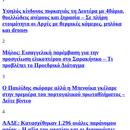
Υψηλός κίνδυνος πυρκαγιάς τη Δευτέρα με 40άρια,
θυελλώδεις ανέμους και ξηρασία – Σε πλήρη
ετοιμότητα οι Αρχές με θερμικές κάμερες, μπλόκα
και drones
2
Μήλος: Εισαγγελική παρέμβαση για την
προσγείωση ελικοπτέρου στο Σαρακήνικο – Τι
προβλέπει το Προεδρικό Διάταγμα
3
Ο Παυλίδης σκόραρε αλλά η Μπενφίκα γκέλαρε
στην πρεμιέρα του πορτογαλικού πρωταθλήματος –
Δείτε βίντεο
4
ΑΑΔΕ: Κατασχέθηκαν 1.296 φιάλες παράνομου
φρέον – Η αξία του φορτίου και οι διαφυγόντες