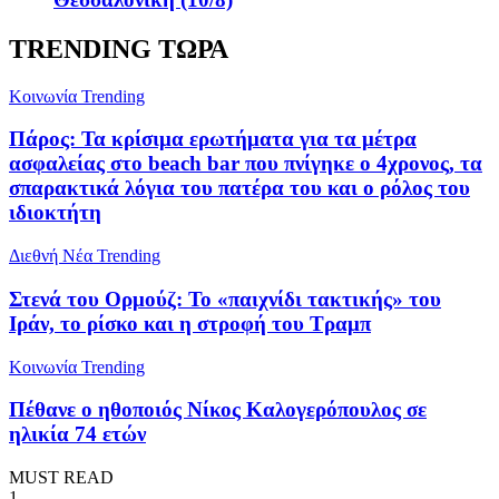
TRENDING ΤΩΡΑ
Κοινωνία
Trending
Πάρος: Τα κρίσιμα ερωτήματα για τα μέτρα
ασφαλείας στο beach bar που πνίγηκε ο 4χρονος, τα
σπαρακτικά λόγια του πατέρα του και ο ρόλος του
ιδιοκτήτη
Διεθνή Νέα
Trending
Στενά του Ορμούζ: Το «παιχνίδι τακτικής» του
Ιράν, το ρίσκο και η στροφή του Τραμπ
Κοινωνία
Trending
Πέθανε ο ηθοποιός Νίκος Καλογερόπουλος σε
ηλικία 74 ετών
MUST READ
1