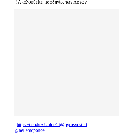
‼️ Ακολουθείτε τις οδηγίες των Αρχών
ℹ️
https://t.co/kexUnloeCt
@pyrosvestiki
@hellenicpolice