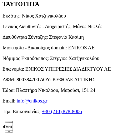
ΤΑΥΤΟΤΗΤΑ
Εκδότης:
Νίκος Χατζηνικολάου
Γενικός Διευθυντής - Διαχειριστής:
Μάνος Νιφλής
Διευθύντρια Σύνταξης:
Στεφανία Κασίμη
Ιδιοκτησία - Δικαιούχος domain:
ENIKOS AE
Νόμιμος Εκπρόσωπος:
Στέργιος Χατζηνικολάου
Επωνυμία:
ΕΝΙΚΟΣ ΥΠΗΡΕΣΙΕΣ ΔΙΑΔΙΚΤΥΟΥ ΑΕ
ΑΦΜ:
800384700
ΔΟΥ:
ΚΕΦΟΔΕ ΑΤΤΙΚΗΣ
Έδρα:
Πλαστήρα Νικολάου, Μαρούσι, 151 24
Email:
info@enikos.gr
Τηλ. Επικοινωνίας:
+30 (210) 878-8006