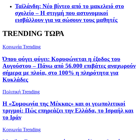
Ταϊλάνδη: Νέο βίντεο από το μακελειό στο
σχολείο – Η στιγμή που αστυνομικοί
εισβάλλουν για να σώσουν τους μαθητές
TRENDING ΤΩΡΑ
Κοινωνία
Trending
Όπου φύγει φύγει: Κορυφώνεται η έξοδος του
Αυγούστου – Πάνω από 56.000 επιβάτες αναχωρούν
σήμερα με πλοία, στο 100% η πληρότητα για
Κυκλάδες
Πολιτική
Trending
Η «Συμφωνία της Μέκκας» και οι γεωπολιτικοί
τριγμοί: Πώς επηρεάζει την Ελλάδα, το Ισραήλ και
το Ιράν
Κοινωνία
Trending