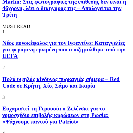
Marfin: Στις φωτογραφίες της επίθεσης δεν είναι η
46χρονη, λέει ο δικηγόρος της – Απολογείται την
Τρίτη
MUST READ
1
Νέος πονοκέφαλος για τον Ινφαντίνο: Καταγγελίες
για φερόμενη ερωμένη που αποζημιώθηκε από την
UEFA
2
Πολύ υψηλός κίνδυνος πυρκαγιάς σήμερα – Red
Code σε Κρήτη, Χίο, Σάμο και Ικαρία
3
Ευχαριστεί τη Γερουσία ο Ζελένσκι για το
νομοσχέδιο επιβολής κυρώσεων στη Ρωσία:
«Ψάχνουμε παντού για Patriot»