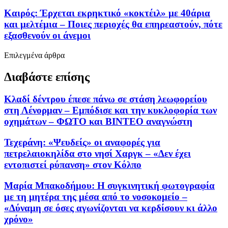
Καιρός: Έρχεται εκρηκτικό «κοκτέιλ» με 40άρια
και μελτέμια – Ποιες περιοχές θα επηρεαστούν, πότε
εξασθενούν οι άνεμοι
Επιλεγμένα άρθρα
Διαβάστε επίσης
Κλαδί δέντρου έπεσε πάνω σε στάση λεωφορείου
στη Λένορμαν – Εμπόδισε και την κυκλοφορία των
οχημάτων – ΦΩΤΟ και ΒΙΝΤΕΟ αναγνώστη
Τεχεράνη: «Ψευδείς» οι αναφορές για
πετρελαιοκηλίδα στο νησί Χαργκ – «Δεν έχει
εντοπιστεί ρύπανση» στον Κόλπο
Μαρία Μπακοδήμου: H συγκινητική φωτογραφία
με τη μητέρα της μέσα από το νοσοκομείο –
«Δύναμη σε όσες αγωνίζονται να κερδίσουν κι άλλο
χρόνο»