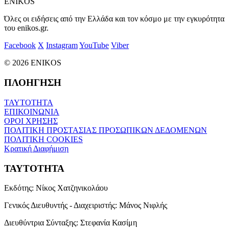
ENIKOS
Όλες οι ειδήσεις από την Ελλάδα και τον κόσμο με την εγκυρότητα
του enikos.gr.
Facebook
X
Instagram
YouTube
Viber
© 2026 ENIKOS
ΠΛΟΗΓΗΣΗ
ΤΑΥΤΟΤΗΤΑ
ΕΠΙΚΟΙΝΩΝΙΑ
ΟΡΟΙ ΧΡΗΣΗΣ
ΠΟΛΙΤΙΚΗ ΠΡΟΣΤΑΣΙΑΣ ΠΡΟΣΩΠΙΚΩΝ ΔΕΔΟΜΕΝΩΝ
ΠΟΛΙΤΙΚΗ COOKIES
Κρατική Διαφήμιση
ΤΑΥΤΟΤΗΤΑ
Εκδότης:
Νίκος Χατζηνικολάου
Γενικός Διευθυντής - Διαχειριστής:
Μάνος Νιφλής
Διευθύντρια Σύνταξης:
Στεφανία Κασίμη