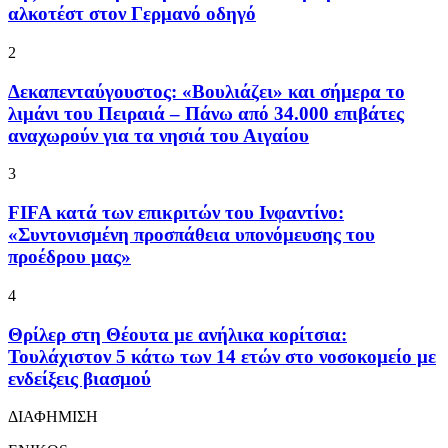
αλκοτέστ στον Γερμανό οδηγό
2
Δεκαπενταύγουστος: «Βουλιάζει» και σήμερα το
λιμάνι του Πειραιά – Πάνω από 34.000 επιβάτες
αναχωρούν για τα νησιά του Αιγαίου
3
FIFA κατά των επικριτών του Ινφαντίνο:
«Συντονισμένη προσπάθεια υπονόμευσης του
προέδρου μας»
4
Θρίλερ στη Θέουτα με ανήλικα κορίτσια:
Τουλάχιστον 5 κάτω των 14 ετών στο νοσοκομείο με
ενδείξεις βιασμού
ΔΙΑΦΗΜΙΣΗ