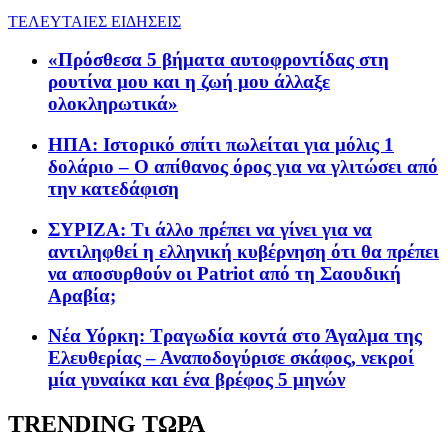
ΤΕΛΕΥΤΑΙΕΣ ΕΙΔΗΣΕΙΣ
«Πρόσθεσα 5 βήματα αυτοφροντίδας στη
ρουτίνα μου και η ζωή μου άλλαξε
ολοκληρωτικά»
ΗΠΑ: Ιστορικό σπίτι πωλείται για μόλις 1
δολάριο – Ο απίθανος όρος για να γλιτώσει από
την κατεδάφιση
ΣΥΡΙΖΑ: Τι άλλο πρέπει να γίνει για να
αντιληφθεί η ελληνική κυβέρνηση ότι θα πρέπει
να αποσυρθούν οι Patriot από τη Σαουδική
Αραβία;
Νέα Υόρκη: Τραγωδία κοντά στο Άγαλμα της
Ελευθερίας – Αναποδογύρισε σκάφος, νεκροί
μία γυναίκα και ένα βρέφος 5 μηνών
TRENDING ΤΩΡΑ