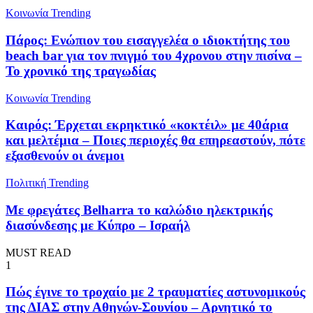
Κοινωνία
Trending
Πάρος: Ενώπιον του εισαγγελέα ο ιδιοκτήτης του
beach bar για τον πνιγμό του 4χρονου στην πισίνα –
Το χρονικό της τραγωδίας
Κοινωνία
Trending
Καιρός: Έρχεται εκρηκτικό «κοκτέιλ» με 40άρια
και μελτέμια – Ποιες περιοχές θα επηρεαστούν, πότε
εξασθενούν οι άνεμοι
Πολιτική
Trending
Με φρεγάτες Belharra το καλώδιο ηλεκτρικής
διασύνδεσης με Κύπρο – Ισραήλ
MUST READ
1
Πώς έγινε το τροχαίο με 2 τραυματίες αστυνομικούς
της ΔΙΑΣ στην Αθηνών-Σουνίου – Αρνητικό το