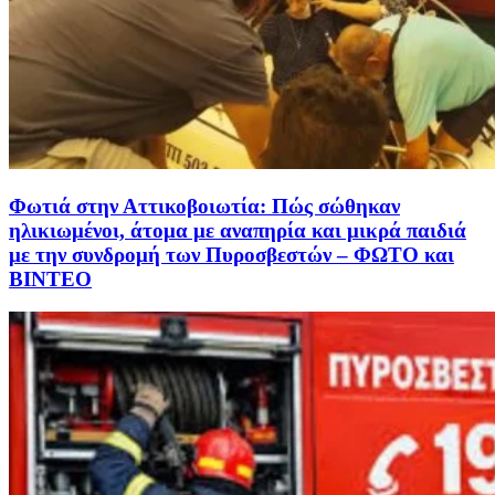
Φωτιά στην Αττικοβοιωτία: Πώς σώθηκαν
ηλικιωμένοι, άτομα με αναπηρία και μικρά παιδιά
με την συνδρομή των Πυροσβεστών – ΦΩΤΟ και
ΒΙΝΤΕΟ