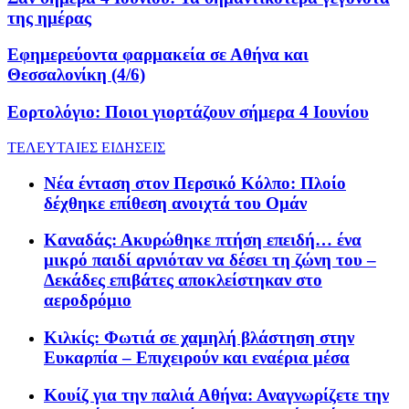
της ημέρας
Εφημερεύοντα φαρμακεία σε Αθήνα και
Θεσσαλονίκη (4/6)
Εορτολόγιο: Ποιοι γιορτάζουν σήμερα 4 Ιουνίου
ΤΕΛΕΥΤΑΙΕΣ ΕΙΔΗΣΕΙΣ
Νέα ένταση στον Περσικό Κόλπο: Πλοίο
δέχθηκε επίθεση ανοιχτά του Ομάν
Καναδάς: Ακυρώθηκε πτήση επειδή… ένα
μικρό παιδί αρνιόταν να δέσει τη ζώνη του –
Δεκάδες επιβάτες αποκλείστηκαν στο
αεροδρόμιο
Κιλκίς: Φωτιά σε χαμηλή βλάστηση στην
Ευκαρπία – Επιχειρούν και εναέρια μέσα
Κουίζ για την παλιά Αθήνα: Αναγνωρίζετε την