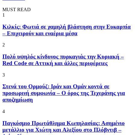
MUST READ
1
Κιλκίς: Φωτιά σε χαμηλή βλάστηση στην Ευκαρπία
– Επιχειρούν και εναέρια μέσα
2
Πολύ υψηλός κίνδυνος πυρκαγιάς την Κυριακή –
Red Code σε Αττική και άλλες περιφέρειες
3
Στενά του Ορμούζ: Ιράν και Ομάν κοντά σε
προσωρινή συμφωνία – Ο όρος της Τεχεράνης για
αποζημίωση
4
Παγκόσμιο Πρωτάθλημα Κωπηλασίας: Ασημένιο
μετάλλιο για Χιώτη και Αλεξίου στο Πλόβντιβ –