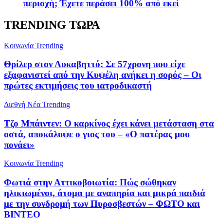
περιοχή; Έχετε περάσει 100% από εκεί
TRENDING ΤΩΡΑ
Κοινωνία
Trending
Θρίλερ στον Λυκαβηττό: Σε 57χρονη που είχε
εξαφανιστεί από την Κυψέλη ανήκει η σορός – Οι
πρώτες εκτιμήσεις του ιατροδικαστή
Διεθνή Νέα
Trending
Τζο Μπάιντεν: Ο καρκίνος έχει κάνει μετάσταση στα
οστά, αποκάλυψε ο γιος του – «Ο πατέρας μου
πονάει»
Κοινωνία
Trending
Φωτιά στην Αττικοβοιωτία: Πώς σώθηκαν
ηλικιωμένοι, άτομα με αναπηρία και μικρά παιδιά
με την συνδρομή των Πυροσβεστών – ΦΩΤΟ και
ΒΙΝΤΕΟ