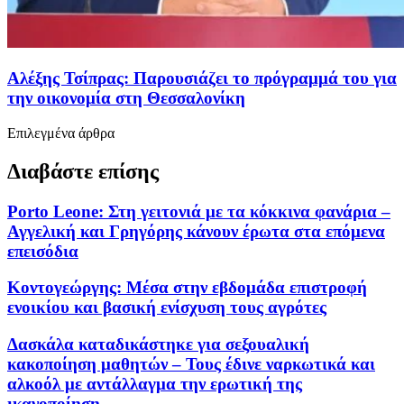
Αλέξης Τσίπρας: Παρουσιάζει το πρόγραμμά του για
την οικονομία στη Θεσσαλονίκη
Επιλεγμένα άρθρα
Διαβάστε επίσης
Porto Leone: Στη γειτονιά με τα κόκκινα φανάρια –
Αγγελική και Γρηγόρης κάνουν έρωτα στα επόμενα
επεισόδια
Κοντογεώργης: Μέσα στην εβδομάδα επιστροφή
ενοικίου και βασική ενίσχυση τους αγρότες
Δασκάλα καταδικάστηκε για σεξουαλική
κακοποίηση μαθητών – Τους έδινε ναρκωτικά και
αλκοόλ με αντάλλαγμα την ερωτική της
ικανοποίηση