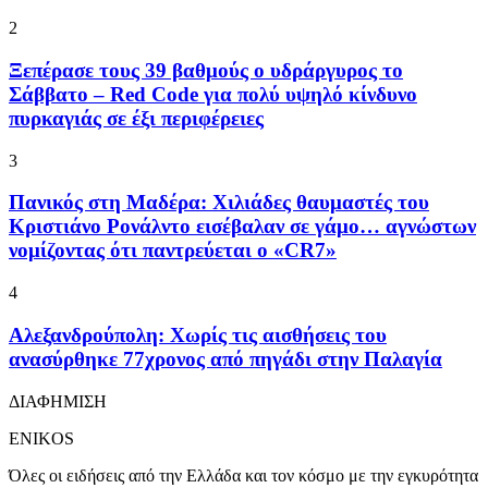
2
Ξεπέρασε τους 39 βαθμούς ο υδράργυρος το
Σάββατο – Red Code για πολύ υψηλό κίνδυνο
πυρκαγιάς σε έξι περιφέρειες
3
Πανικός στη Μαδέρα: Χιλιάδες θαυμαστές του
Κριστιάνο Ρονάλντο εισέβαλαν σε γάμο… αγνώστων
νομίζοντας ότι παντρεύεται ο «CR7»
4
Αλεξανδρούπολη: Χωρίς τις αισθήσεις του
ανασύρθηκε 77χρονος από πηγάδι στην Παλαγία
ΔΙΑΦΗΜΙΣΗ
ENIKOS
Όλες οι ειδήσεις από την Ελλάδα και τον κόσμο με την εγκυρότητα