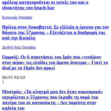
αμέλεια κατηγορούνται οι γονείς του και ο
ιδιοκτήτης του beach bar
Κοινωνία
Trending
Θρίλερ στον Λυκαβηττό: Σε εξέλιξη η έρευνα για τον
θάνατο της 57χρονης – Εξετάζεται η διαδρομή της
από την Κυψέλη
Διεθνή Νέα
Trending
Ορμούζ: Οι 6 απαιτήσεις του Ιράν που «τινάζουν
στον αέρα» τις ελπίδες για άμεσο άνοιγμα – Γιατί το
deal με το Ομάν δεν αρκεί
MUST READ
1
Μυστράς: «Τα κίνητρά μου δεν ήταν οικονομικά»
ισχυρίζεται ο 55χρονος που έκρυβε τη σορό του
πατέρα του σε καταψύκτη – Δεν παρέστη στην
κηδεία του