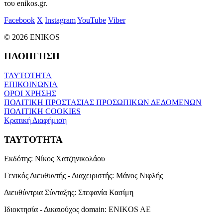
του enikos.gr.
Facebook
X
Instagram
YouTube
Viber
© 2026 ENIKOS
ΠΛΟΗΓΗΣΗ
ΤΑΥΤΟΤΗΤΑ
ΕΠΙΚΟΙΝΩΝΙΑ
ΟΡΟΙ ΧΡΗΣΗΣ
ΠΟΛΙΤΙΚΗ ΠΡΟΣΤΑΣΙΑΣ ΠΡΟΣΩΠΙΚΩΝ ΔΕΔΟΜΕΝΩΝ
ΠΟΛΙΤΙΚΗ COOKIES
Κρατική Διαφήμιση
ΤΑΥΤΟΤΗΤΑ
Εκδότης:
Νίκος Χατζηνικολάου
Γενικός Διευθυντής - Διαχειριστής:
Μάνος Νιφλής
Διευθύντρια Σύνταξης:
Στεφανία Κασίμη
Ιδιοκτησία - Δικαιούχος domain:
ENIKOS AE