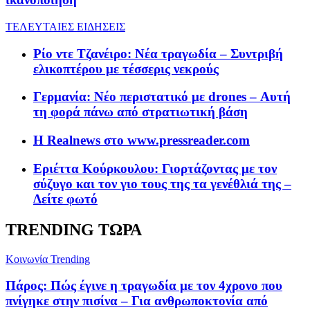
ΤΕΛΕΥΤΑΙΕΣ ΕΙΔΗΣΕΙΣ
Ρίο ντε Τζανέιρο: Νέα τραγωδία – Συντριβή
ελικοπτέρου με τέσσερις νεκρούς
Γερμανία: Νέο περιστατικό με drones – Αυτή
τη φορά πάνω από στρατιωτική βάση
Η Realnews στο www.pressreader.com
Εριέττα Κούρκουλου: Γιορτάζοντας με τον
σύζυγo και τον γιο τους της τα γενέθλιά της –
Δείτε φωτό
TRENDING ΤΩΡΑ
Κοινωνία
Trending
Πάρος: Πώς έγινε η τραγωδία με τον 4χρονο που
πνίγηκε στην πισίνα – Για ανθρωποκτονία από