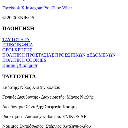
Facebook
X
Instagram
YouTube
Viber
© 2026 ENIKOS
ΠΛΟΗΓΗΣΗ
ΤΑΥΤΟΤΗΤΑ
ΕΠΙΚΟΙΝΩΝΙΑ
ΟΡΟΙ ΧΡΗΣΗΣ
ΠΟΛΙΤΙΚΗ ΠΡΟΣΤΑΣΙΑΣ ΠΡΟΣΩΠΙΚΩΝ ΔΕΔΟΜΕΝΩΝ
ΠΟΛΙΤΙΚΗ COOKIES
Κρατική Διαφήμιση
ΤΑΥΤΟΤΗΤΑ
Εκδότης:
Νίκος Χατζηνικολάου
Γενικός Διευθυντής - Διαχειριστής:
Μάνος Νιφλής
Διευθύντρια Σύνταξης:
Στεφανία Κασίμη
Ιδιοκτησία - Δικαιούχος domain:
ENIKOS AE
Νόμιμος Εκπρόσωπος:
Στέργιος Χατζηνικολάου