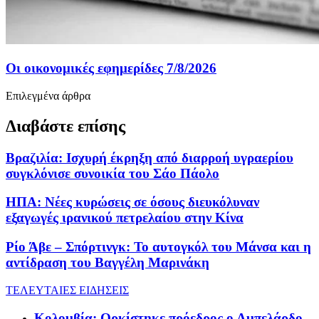
Οι οικονομικές εφημερίδες 7/8/2026
Επιλεγμένα άρθρα
Διαβάστε επίσης
Βραζιλία: Ισχυρή έκρηξη από διαρροή υγραερίου
συγκλόνισε συνοικία του Σάο Πάολο
ΗΠΑ: Νέες κυρώσεις σε όσους διευκόλυναν
εξαγωγές ιρανικού πετρελαίου στην Κίνα
Ρίο Άβε – Σπόρτινγκ: Το αυτογκόλ του Μάνσα και η
αντίδραση του Βαγγέλη Μαρινάκη
ΤΕΛΕΥΤΑΙΕΣ ΕΙΔΗΣΕΙΣ
Κολομβία: Ορκίστηκε πρόεδρος ο Αμπελάρδο