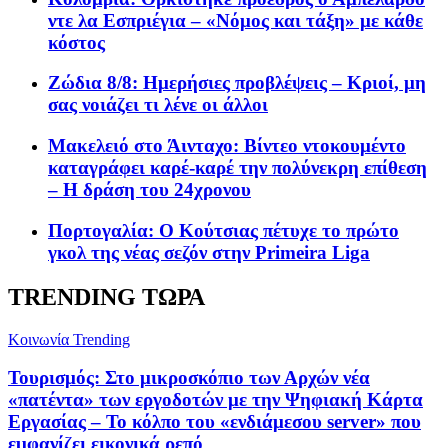
ντε λα Εσπριέγια – «Νόμος και τάξη» με κάθε
κόστος
Ζώδια 8/8: Ημερήσιες προβλέψεις – Κριοί, μη
σας νοιάζει τι λένε οι άλλοι
Μακελειό στο Άινταχο: Βίντεο ντοκουμέντο
καταγράφει καρέ-καρέ την πολύνεκρη επίθεση
– Η δράση του 24χρονου
Πορτογαλία: Ο Κούτσιας πέτυχε το πρώτο
γκολ της νέας σεζόν στην Primeira Liga
TRENDING ΤΩΡΑ
Κοινωνία
Trending
Τουρισμός: Στο μικροσκόπιο των Αρχών νέα
«πατέντα» των εργοδοτών με την Ψηφιακή Κάρτα
Εργασίας – Το κόλπο του «ενδιάμεσου server» που
εμφανίζει εικονικά ρεπό