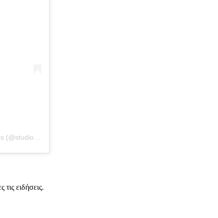
Η δημοσίευση κοινοποιήθηκε από το χρήστη Kleisthenis Daskalakos (@studio_kleisthenis)
 τις ειδήσεις.