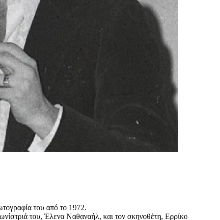
ωτογραφία του από το 1972.
γωνίστριά του, Έλενα Ναθαναήλ, και τον σκηνοθέτη, Ερρίκο