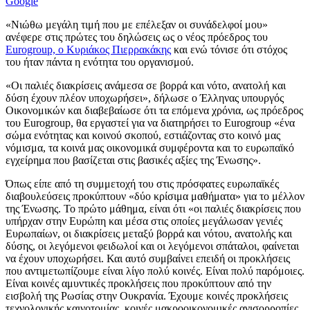
Google
«Νιώθω μεγάλη τιμή που με επέλεξαν οι συνάδελφοί μου»
ανέφερε στις πρώτες του δηλώσεις ως ο νέος πρόεδρος του
Eurogroup, ο Κυριάκος Πιερρακάκης
και ενώ τόνισε ότι στόχος
του ήταν πάντα η ενότητα του οργανισμού.
«Οι παλιές διακρίσεις ανάμεσα σε βορρά και νότο, ανατολή και
δύση έχουν πλέον υποχωρήσει», δήλωσε ο Έλληνας υπουργός
Οικονομικών και διαβεβαίωσε ότι τα επόμενα χρόνια, ως πρόεδρος
του Eurogroup, θα εργαστεί για να διατηρήσει το Eurogroup «ένα
σώμα ενότητας και κοινού σκοπού, εστιάζοντας στο κοινό μας
νόμισμα, τα κοινά μας οικονομικά συμφέροντα και το ευρωπαϊκό
εγχείρημα που βασίζεται στις βασικές αξίες της Ένωσης».
Όπως είπε από τη συμμετοχή του στις πρόσφατες ευρωπαϊκές
διαβουλεύσεις προκύπτουν «δύο κρίσιμα μαθήματα» για το μέλλον
της Ένωσης. Το πρώτο μάθημα, είναι ότι «οι παλιές διακρίσεις που
υπήρχαν στην Ευρώπη και μέσα στις οποίες μεγάλωσαν γενιές
Ευρωπαίων, οι διακρίσεις μεταξύ βορρά και νότου, ανατολής και
δύσης, οι λεγόμενοι φειδωλοί και οι λεγόμενοι σπάταλοι, φαίνεται
να έχουν υποχωρήσει. Και αυτό συμβαίνει επειδή οι προκλήσεις
που αντιμετωπίζουμε είναι λίγο πολύ κοινές. Είναι πολύ παρόμοιες.
Είναι κοινές αμυντικές προκλήσεις που προκύπτουν από την
εισβολή της Ρωσίας στην Ουκρανία. Έχουμε κοινές προκλήσεις
τεχνολογικής καινοτομίας, κοινές μακροοικονομικές ανισορροπίες