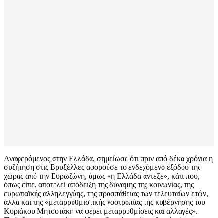
Αναφερόμενος στην Ελλάδα, σημείωσε ότι πριν από δέκα χρόνια η
συζήτηση στις Βρυξέλλες αφορούσε το ενδεχόμενο εξόδου της
χώρας από την Ευρωζώνη, όμως «η Ελλάδα άντεξε», κάτι που,
όπως είπε, αποτελεί απόδειξη της δύναμης της κοινωνίας, της
ευρωπαϊκής αλληλεγγύης, της προσπάθειας των τελευταίων ετών,
αλλά και της «μεταρρυθμιστικής νοοτροπίας της κυβέρνησης του
Κυριάκου Μητσοτάκη να φέρει μεταρρυθμίσεις και αλλαγές».