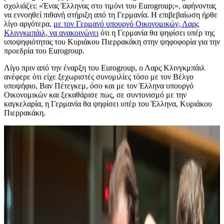
σχολιάζει: «Ένας Έλληνας στο τιμόνι του Eurogroup;», αφήνοντας
να εννοηθεί πιθανή στήριξη από τη Γερμανία. Η επιβεβαίωση ήρθε
λίγο αργότερα,
με τον Γερμανό υπουργό Οικονομικών, Λαρς
Κλινγκμπάιλ, να ανακοινώνει
ότι η Γερμανία θα ψηφίσει υπέρ της
υποψηφιότητας του Κυριάκου Πιερρακάκη στην ψηφοφορία για την
προεδρία του Eurogroup.
Λίγο πριν από την έναρξη του Eurogroup, ο Λαρς Κλινγκμπάιλ
ανέφερε ότι είχε ξεχωριστές συνομιλίες τόσο με τον Βέλγο
υποψήφιο, Βαν Πέτεγκεμ, όσο και με τον Έλληνα υπουργό
Οικονομικών και ξεκαθάρισε πως, σε συντονισμό με την
καγκελαρία, η Γερμανία θα ψηφίσει υπέρ του Έλληνα, Κυριάκου
Πιερρακάκη.