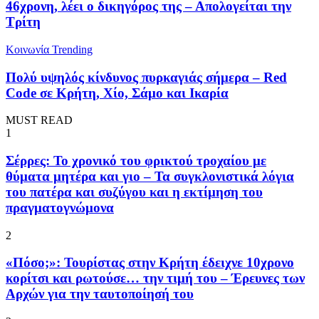
46χρονη, λέει ο δικηγόρος της – Απολογείται την
Τρίτη
Κοινωνία
Trending
Πολύ υψηλός κίνδυνος πυρκαγιάς σήμερα – Red
Code σε Κρήτη, Χίο, Σάμο και Ικαρία
MUST READ
1
Σέρρες: Το χρονικό του φρικτού τροχαίου με
θύματα μητέρα και γιο – Τα συγκλονιστικά λόγια
του πατέρα και συζύγου και η εκτίμηση του
πραγματογνώμονα
2
«Πόσο;»: Τουρίστας στην Κρήτη έδειχνε 10χρονο
κορίτσι και ρωτούσε… την τιμή του – Έρευνες των
Αρχών για την ταυτοποίησή του