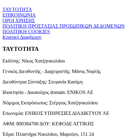
ΤΑΥΤΟΤΗΤΑ
ΕΠΙΚΟΙΝΩΝΙΑ
ΟΡΟΙ ΧΡΗΣΗΣ
ΠΟΛΙΤΙΚΗ ΠΡΟΣΤΑΣΙΑΣ ΠΡΟΣΩΠΙΚΩΝ ΔΕΔΟΜΕΝΩΝ
ΠΟΛΙΤΙΚΗ COOKIES
Κρατική Διαφήμιση
ΤΑΥΤΟΤΗΤΑ
Εκδότης:
Νίκος Χατζηνικολάου
Γενικός Διευθυντής - Διαχειριστής:
Μάνος Νιφλής
Διευθύντρια Σύνταξης:
Στεφανία Κασίμη
Ιδιοκτησία - Δικαιούχος domain:
ENIKOS AE
Νόμιμος Εκπρόσωπος:
Στέργιος Χατζηνικολάου
Επωνυμία:
ΕΝΙΚΟΣ ΥΠΗΡΕΣΙΕΣ ΔΙΑΔΙΚΤΥΟΥ ΑΕ
ΑΦΜ:
800384700
ΔΟΥ:
ΚΕΦΟΔΕ ΑΤΤΙΚΗΣ
Έδρα:
Πλαστήρα Νικολάου, Μαρούσι, 151 24