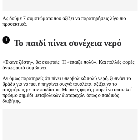
Ας δούμε 7 συμπτώματα που αξίζει να παρατηρήσεις λίγο πιο
προσεκτικά.
Το παιδί πίνει συνέχεια νερό
«Έκανε ζέστη», θα σκεφτείς. Ή «έπαιξε πολύ». Και πολλές φορές
όντως αυτό συμβαίνει.
Αν όμως παρατηρείς ότι πίνει υπερβολικά πολύ νερό, ξυπνάει το
βράδυ για να πιει ή πηγαίνει συχνά τουαλέτα, αξίζει να το
συζητήσεις με τον παιδίατρο. Μερικές φορές μπορεί να αποτελεί
πρώιμο σημάδι μεταβολικών διαταραχών όπως ο παιδικός
διαβήτης.