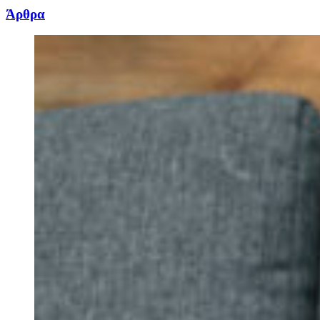
Άρθρα