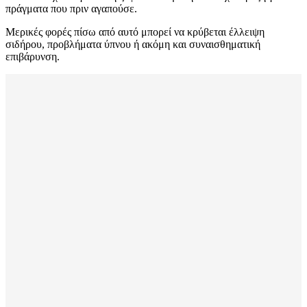
πράγματα που πριν αγαπούσε.
Μερικές φορές πίσω από αυτό μπορεί να κρύβεται έλλειψη
σιδήρου, προβλήματα ύπνου ή ακόμη και συναισθηματική
επιβάρυνση.