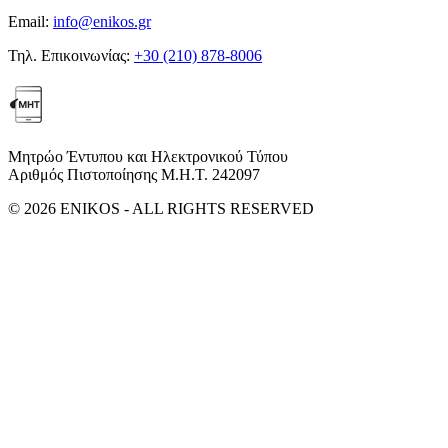
Email:
info@enikos.gr
Τηλ. Επικοινωνίας:
+30 (210) 878-8006
Μητρώο Έντυπου και Ηλεκτρονικού Τύπου
Αριθμός Πιστοποίησης Μ.Η.Τ. 242097
© 2026 ENIKOS - ALL RIGHTS RESERVED