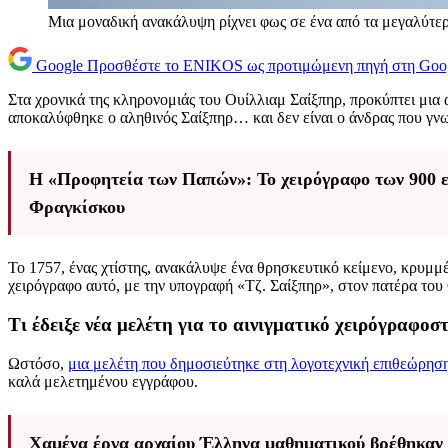
Μια μοναδική ανακάλυψη ρίχνει φως σε ένα από τα μεγαλύτερα
Google
Προσθέστε το ENIKOS ως προτιμώμενη πηγή στη Goo
Στα χρονικά της κληρονομιάς του Ουίλλιαμ Σαίξπηρ, προκύπτει μια
αποκαλύφθηκε ο αληθινός Σαίξπηρ… και δεν είναι ο άνδρας που γν
Η «Προφητεία των Παπών»: Το χειρόγραφο των 900 ετ
Φραγκίσκου
Το 1757, ένας χτίστης, ανακάλυψε ένα θρησκευτικό κείμενο, κρυμμέν
χειρόγραφο αυτό, με την υπογραφή «Τζ. Σαίξπηρ», στον πατέρα του 
Τι έδειξε νέα μελέτη για το αινιγματικό χειρόγραφοσ
Ωστόσο,
μια μελέτη που δημοσιεύτηκε στη λογοτεχνική επιθεώρηση
καλά μελετημένου εγγράφου.
Χαμένα έργα αρχαίου Έλληνα μαθηματικού βρέθηκαν 