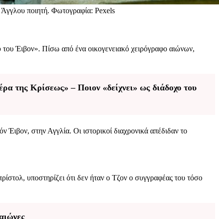
υ Άγγλου ποιητή. Φωτογραφία: Pexels
υ του Έιβον». Πίσω από ένα οικογενειακό χειρόγραφο αιώνων,
ρα της Κρίσεως» – Ποιον «δείχνει» ως διάδοχο του
ν Έιβον, στην Αγγλία. Οι ιστορικοί διαχρονικά απέδιδαν το
ρίστολ, υποστηρίζει ότι δεν ήταν ο Τζον ο συγγραφέας του τόσο
αιώνες