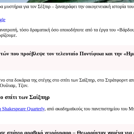
 μυστήρια για τον Σέξπιρ – ξαναγράφει την οικογενειακή ιστορία το
gle
 ανατροπή, τόσο δραματική όσο οποιοδήποτε από τα έργα του «Βάρδο
ωρίζουμε.
ών που προέβλεψε τον τελευταίο Ποντίφικα και την «Ημέ
ο στα δοκάρια της στέγης στο σπίτι των Σαίξπηρ, στο Στράτφορντ από
Ουίλιαμ, Τζον.
το σπίτι των Σαίξπηρ
 Shakespeare Quarterly
, από ακαδημαϊκούς του πανεπιστημίου του Μπ
σε σπάνιο αραβικό χειρόγραφο – Θεωρούνταν χαμένα για 