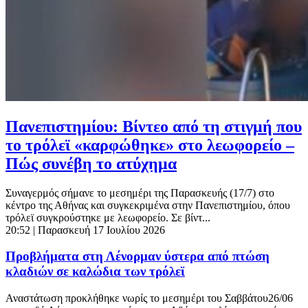
Πανεπιστημίου: Βίντεο από τη στιγμή που
το τρόλεϊ «καρφώθηκε» στο λεωφορείο –
Πώς συνέβη το ατύχημα
Συναγερμός σήμανε το μεσημέρι της Παρασκευής (17/7) στο
κέντρο της Αθήνας και συγκεκριμένα στην Πανεπιστημίου, όπου
τρόλεϊ συγκρούστηκε με λεωφορείο. Σε βίντ...
20:52
| Παρασκευή 17 Ιουλίου 2026
Προβλήματα στη Λένορμαν ύστερα από πτώση
κλαδιών σε καλώδια των τρόλεϊ
Αναστάτωση προκλήθηκε νωρίς το μεσημέρι του Σαββάτου26/06