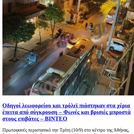
Οδηγοί λεωφορείου και τρόλεϊ πιάστηκαν στα χέρια
έπειτα από σύγκρουση – Φωνές και βρισιές μπροστά
στους επιβάτες – ΒΙΝΤΕΟ
Πρωτοφανές περιστατικό την Τρίτη (10/9) στο κέντρο της Αθήνας,