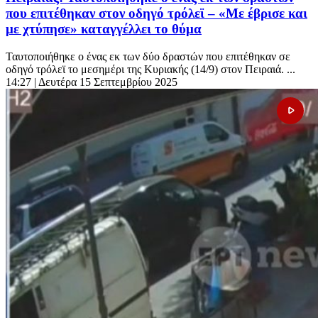
που επιτέθηκαν στον οδηγό τρόλεϊ – «Με έβρισε και
με χτύπησε» καταγγέλλει το θύμα
Ταυτοποιήθηκε ο ένας εκ των δύο δραστών που επιτέθηκαν σε
οδηγό τρόλεϊ το μεσημέρι της Κυριακής (14/9) στον Πειραιά. ...
14:27
| Δευτέρα 15 Σεπτεμβρίου 2025