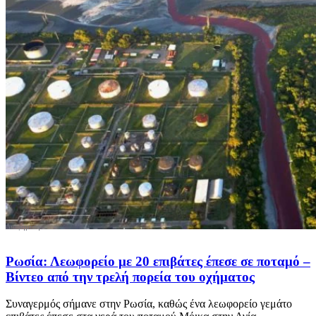
Ρωσία: Λεωφορείο με 20 επιβάτες έπεσε σε ποταμό –
Βίντεο από την τρελή πορεία του οχήματος
Συναγερμός σήμανε στην Ρωσία, καθώς ένα λεωφορείο γεμάτο