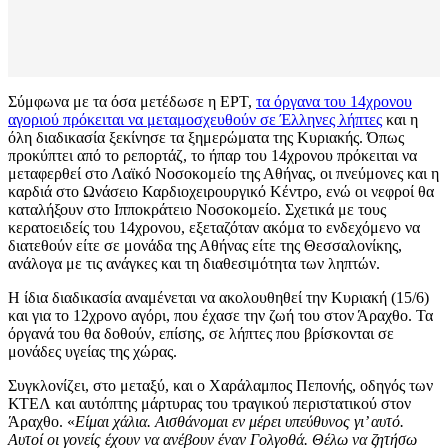
Σύμφωνα με τα όσα μετέδωσε η ΕΡΤ,
τα όργανα του 14χρονου
αγοριού πρόκειται να μεταμοσχευθούν σε Έλληνες λήπτες
και η
όλη διαδικασία ξεκίνησε τα ξημερώματα της Κυριακής. Όπως
προκύπτει από το ρεπορτάζ, το ήπαρ του 14χρονου πρόκειται να
μεταφερθεί στο Λαϊκό Νοσοκομείο της Αθήνας, οι πνεύμονες και η
καρδιά στο Ωνάσειο Καρδιοχειρουργικό Κέντρο, ενώ οι νεφροί θα
καταλήξουν στο Ιπποκράτειο Νοσοκομείο. Σχετικά με τους
κερατοειδείς του 14χρονου, εξεταζόταν ακόμα το ενδεχόμενο να
διατεθούν είτε σε μονάδα της Αθήνας είτε της Θεσσαλονίκης,
ανάλογα με τις ανάγκες και τη διαθεσιμότητα των ληπτών.
Η ίδια διαδικασία αναμένεται να ακολουθηθεί την Κυριακή (15/6)
και για το 12χρονο αγόρι, που έχασε την ζωή του στον Άραχθο. Τα
όργανά του θα δοθούν, επίσης, σε λήπτες που βρίσκονται σε
μονάδες υγείας της χώρας.
Συγκλονίζει, στο μεταξύ, και ο Χαράλαμπος Πεπονής, οδηγός των
ΚΤΕΛ και αυτόπτης μάρτυρας του τραγικού περιστατικού στον
Άραχθο. «
Είμαι χάλια. Αισθάνομαι εν μέρει υπεύθυνος γι’ αυτό.
Αυτοί οι γονείς έχουν να ανέβουν έναν Γολγοθά. Θέλω να ζητήσω