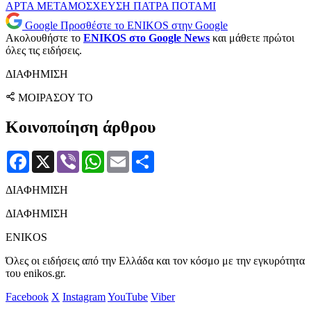
ΑΡΤΑ
ΜΕΤΑΜΟΣΧΕΥΣΗ
ΠΑΤΡΑ
ΠΟΤΑΜΙ
Google
Προσθέστε το ENIKOS στην Google
Ακολουθήστε το
ENIKOS στο Google News
και μάθετε πρώτοι
όλες τις ειδήσεις.
ΔΙΑΦΗΜΙΣΗ
ΜΟΙΡΑΣΟΥ ΤΟ
Κοινοποίηση άρθρου
Facebook
X
Viber
WhatsApp
Email
Μοιραστείτε
ΔΙΑΦΗΜΙΣΗ
ΔΙΑΦΗΜΙΣΗ
ENIKOS
Όλες οι ειδήσεις από την Ελλάδα και τον κόσμο με την εγκυρότητα
του enikos.gr.
Facebook
X
Instagram
YouTube
Viber