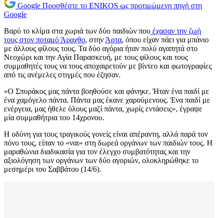
Google
Προσθέστε το ENIKOS ως προτιμώμενη πηγή στη
Google
Βαρύ το κλίμα στα χωριά των δύο παιδιών που
έχασαν την ζωή
τους στον ποταμό Άραχθο
, στην
Άρτα
, όπου είχαν πάει για μπάνιο
με άλλους φίλους τους. Τα δύο αγόρια ήταν πολύ αγαπητά στο
Νεοχώρι και την Αγία Παρασκευή, με τους φίλους και τους
συμμαθητές τους να τους αποχαιρετούν με βίντεο και φωτογραφίες
από τις ανέμελες στιγμές που έζησαν.
«Ο Σπυράκος μας πάντα βοηθούσε και φάνηκε. Ήταν ένα παιδί με
ένα χαμόγελο πάντα. Πάντα μας έκανε χαρούμενους. Ένα παιδί με
ενέργεια, μας ήθελε όλους μαζί πάντα, χωρίς εντάσεις», έγραψε
μία συμμαθήτρια του 14χρονου.
Η οδύνη για τους τραγικούς γονείς είναι απέραντη, αλλά παρά τον
πόνο τους, είπαν το «ναι» στη δωρεά οργάνων των παιδιών τους. Η
μαραθώνια διαδικασία για τον έλεγχο συμβατότητας και την
αξιολόγηση των οργάνων των δύο αγοριών, ολοκληρώθηκε το
μεσημέρι του Σαββάτου (14/6).