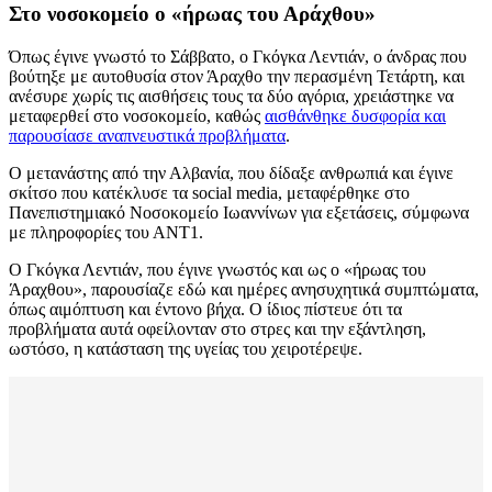
Στο νοσοκομείο ο «ήρωας του Αράχθου»
Όπως έγινε γνωστό το Σάββατο, ο Γκόγκα Λεντιάν, ο άνδρας που
βούτηξε με αυτοθυσία στον Άραχθο την περασμένη Τετάρτη, και
ανέσυρε χωρίς τις αισθήσεις τους τα δύο αγόρια, χρειάστηκε να
μεταφερθεί στο νοσοκομείο, καθώς
αισθάνθηκε δυσφορία και
παρουσίασε αναπνευστικά προβλήματα
.
Ο μετανάστης από την Αλβανία, που δίδαξε ανθρωπιά και έγινε
σκίτσο που κατέκλυσε τα social media, μεταφέρθηκε στο
Πανεπιστημιακό Νοσοκομείο Ιωαννίνων για εξετάσεις, σύμφωνα
με πληροφορίες του ΑΝΤ1.
Ο Γκόγκα Λεντιάν, που έγινε γνωστός και ως ο «ήρωας του
Άραχθου», παρουσίαζε εδώ και ημέρες ανησυχητικά συμπτώματα,
όπως αιμόπτυση και έντονο βήχα. Ο ίδιος πίστευε ότι τα
προβλήματα αυτά οφείλονταν στο στρες και την εξάντληση,
ωστόσο, η κατάσταση της υγείας του χειροτέρεψε.