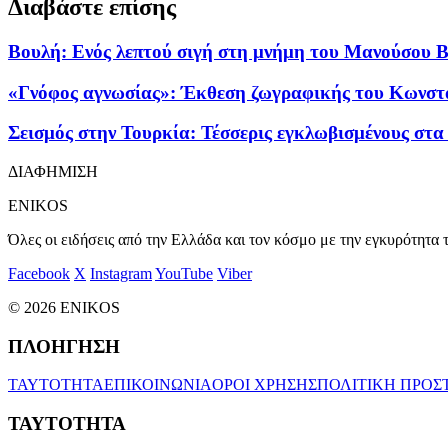
Διαβάστε επίσης
Βουλή: Ενός λεπτού σιγή στη μνήμη του Μανούσου Β
«Γνόφος αγνωσίας»: Έκθεση ζωγραφικής του Κωνστ
Σεισμός στην Τουρκία: Τέσσερις εγκλωβισμένους στ
ΔΙΑΦΗΜΙΣΗ
ENIKOS
Όλες οι ειδήσεις από την Ελλάδα και τον κόσμο με την εγκυρότητα τ
Facebook
X
Instagram
YouTube
Viber
© 2026 ENIKOS
ΠΛΟΗΓΗΣΗ
ΤΑΥΤΟΤΗΤΑ
ΕΠΙΚΟΙΝΩΝΙΑ
ΟΡΟΙ ΧΡΗΣΗΣ
ΠΟΛΙΤΙΚΗ ΠΡΟΣ
ΤΑΥΤΟΤΗΤΑ