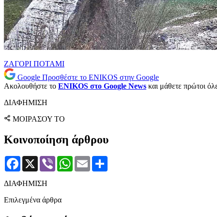
ΖΑΓΟΡΙ
ΠΟΤΑΜΙ
Google
Προσθέστε το ENIKOS στην Google
Ακολουθήστε το
ENIKOS στο Google News
και μάθετε πρώτοι όλες
ΔΙΑΦΗΜΙΣΗ
ΜΟΙΡΑΣΟΥ ΤΟ
Κοινοποίηση άρθρου
Facebook
X
Viber
WhatsApp
Email
Μοιραστείτε
ΔΙΑΦΗΜΙΣΗ
Επιλεγμένα άρθρα