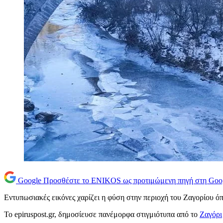
Google
Προσθέστε το ENIKOS ως προτιμώμενη πηγή στη Goo
Εντυπωσιακές εικόνες χαρίζει η φύση στην περιοχή του Ζαγορίου όπ
Το epiruspost.gr, δημοσίευσε πανέμορφα στιγμιότυπα από το
Ζαγόρι