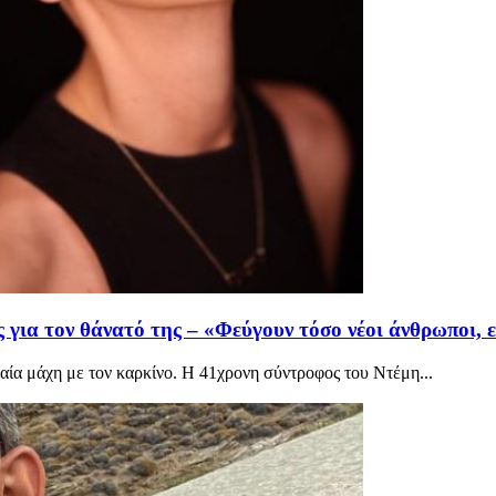
για τον θάνατό της – «Φεύγουν τόσο νέοι άνθρωποι, εί
αία μάχη με τον καρκίνο. Η 41χρονη σύντροφος του Ντέμη...