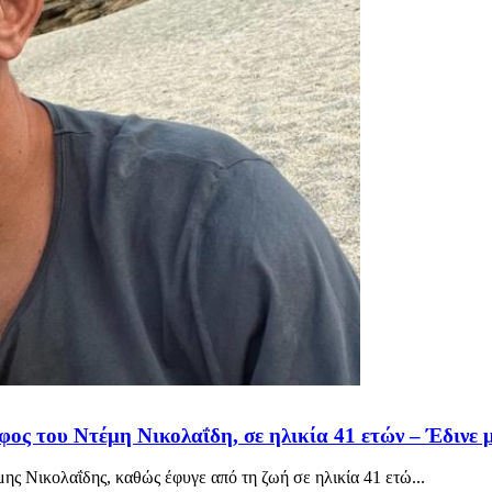
ος του Ντέμη Νικολαΐδη, σε ηλικία 41 ετών – Έδινε 
ης Νικολαΐδης, καθώς έφυγε από τη ζωή σε ηλικία 41 ετώ...