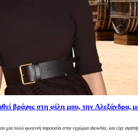
εί βράχος στη φίλη μου, την Αλεξάνδρα, μέ
 μία πολύ φωτεινή παρουσία στην εγχώρια showbiz, και είχε αγαπηθ