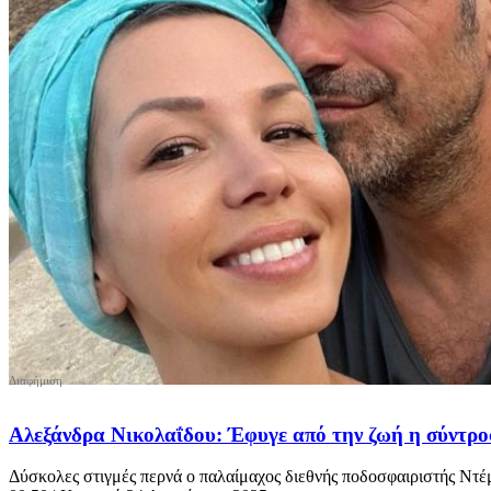
Αλεξάνδρα Νικολαΐδου: Έφυγε από την ζωή η σύντροφ
Δύσκολες στιγμές περνά ο παλαίμαχος διεθνής ποδοσφαιριστής Ντέμ