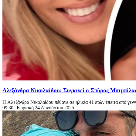
Αλεξάνδρα Νικολαΐδου: Συγκινεί ο Σπύρος Μπιμπίλας 
H Αλεξάνδρα Νικολαΐδου πέθανε σε ηλικία 41 ετών έπειτα από γενν
09:30
| Κυριακή 24 Αυγούστου 2025