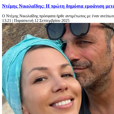
Ντέμης Νικολαΐδης: Η πρώτη δημόσια εμφάνιση μετά
Ο Ντέμης Νικολαΐδης πρόσφατα ήρθε αντιμέτωπος με έναν ανείπωτο
13:21
| Παρασκευή 12 Σεπτεμβρίου 2025