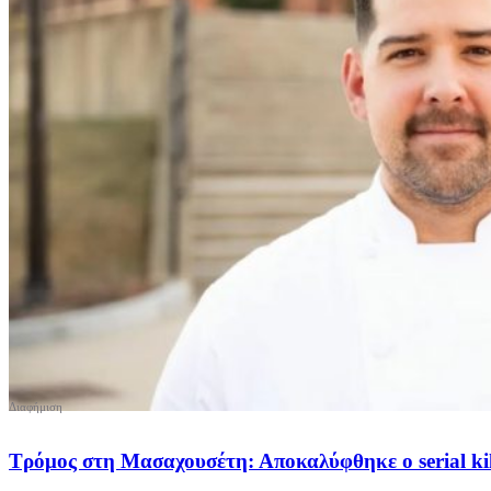
Τρόμος στη Μασαχουσέτη: Αποκαλύφθηκε ο serial kil