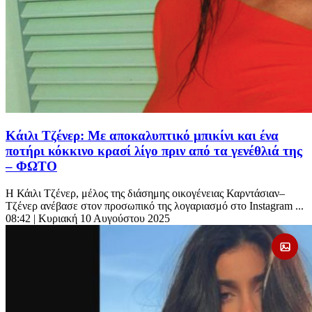
Κάιλι Τζένερ: Με αποκαλυπτικό μπικίνι και ένα
ποτήρι κόκκινο κρασί λίγο πριν από τα γενέθλιά της
– ΦΩΤΟ
Η Κάιλι Τζένερ, μέλος της διάσημης οικογένειας Καρντάσιαν–
Τζένερ ανέβασε στον προσωπικό της λογαριασμό στο Instagram ...
08:42
| Κυριακή 10 Αυγούστου 2025