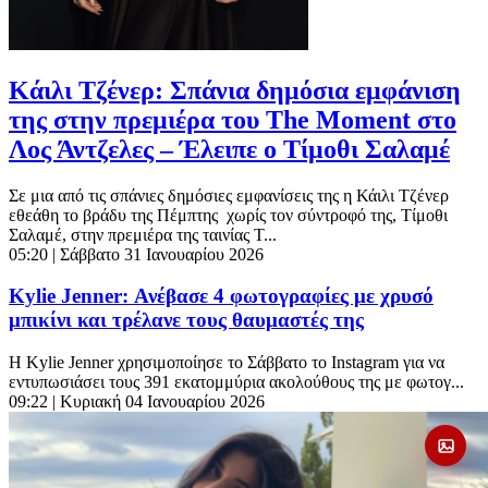
Κάιλι Τζένερ: Σπάνια δημόσια εμφάνιση
της στην πρεμιέρα του The Moment στο
Λος Άντζελες – Έλειπε ο Τίμοθι Σαλαμέ
Σε μια από τις σπάνιες δημόσιες εμφανίσεις της η Κάιλι Τζένερ
εθεάθη το βράδυ της Πέμπτης χωρίς τον σύντροφό της, Τίμοθι
Σαλαμέ, στην πρεμιέρα της ταινίας T...
05:20
| Σάββατο 31 Ιανουαρίου 2026
Kylie Jenner: Ανέβασε 4 φωτογραφίες με χρυσό
μπικίνι και τρέλανε τους θαυμαστές της
Η Kylie Jenner χρησιμοποίησε το Σάββατο το Instagram για να
εντυπωσιάσει τους 391 εκατομμύρια ακολούθους της με φωτογ...
09:22
| Κυριακή 04 Ιανουαρίου 2026