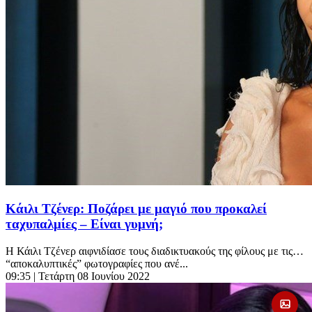
Κάιλι Τζένερ: Ποζάρει με μαγιό που προκαλεί
ταχυπαλμίες – Είναι γυμνή;
Η Κάιλι Τζένερ αιφνιδίασε τους διαδικτυακούς της φίλους με τις…
“αποκαλυπτικές” φωτογραφίες που ανέ...
09:35
| Τετάρτη 08 Ιουνίου 2022