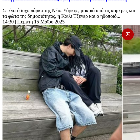
Σε ένα ήσυχο πάρκο της Νέας Υόρκης, μακριά από τις κάμερες και
τα φώτα της δημοσιότητας, η Κάιλι Τζένερ και ο ηθοποιό...
14:30
| Πέμπτη 15 Μαΐου 2025