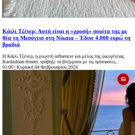
Κάιλι Τζένερ: Αυτή είναι η «χρυσή» σουίτα της με
θέα τη Μεσόγειο στη Νίκαια – Έδινε 4.000 ευρώ τη
βραδιά
Η Κάιλι Τζένερ, η γνωστή influencer και μέλος της οικογένειας
Kardashian-Jenner, τράβηξε τα βλέμματα με τις πρόσφατες...
01:00
| Κυριακή 04 Φεβρουαρίου 2024