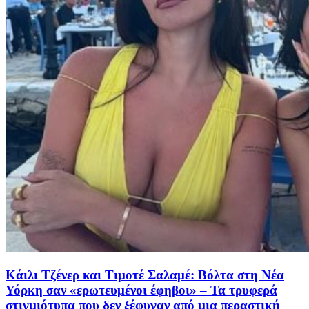
Κάιλι Τζένερ και Τιμοτέ Σαλαμέ: Βόλτα στη Νέα
Υόρκη σαν «ερωτευμένοι έφηβοι» – Τα τρυφερά
στιγμιότυπα που δεν ξέφυγαν από μια περαστική