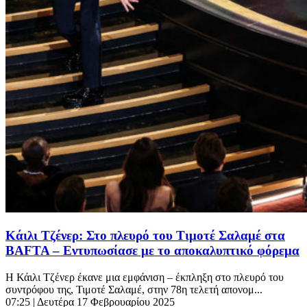
Κάιλι Τζένερ: Στο πλευρό του Τιμοτέ Σαλαμέ στα
BAFTA – Εντυπωσίασε με το αποκαλυπτικό φόρεμα
Η Κάιλι Τζένερ έκανε μια εμφάνιση – έκπληξη στο πλευρό του
συντρόφου της, Τιμοτέ Σαλαμέ, στην 78η τελετή απονομ...
07:25
| Δευτέρα 17 Φεβρουαρίου 2025