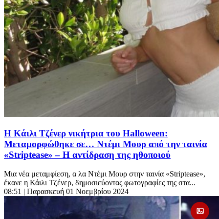
Η Κάιλι Τζένερ νικήτρια του Halloween:
Μεταμορφώθηκε σε… Ντέμι Μουρ από την ταινία
«Striptease» – Η αντίδραση της ηθοποιού
Μια νέα μεταμφίεση, α λα Ντέμι Μουρ στην ταινία «Striptease»,
έκανε η Κάιλι Τζένερ, δημοσιεύοντας φωτογραφίες της στα...
08:51
| Παρασκευή 01 Νοεμβρίου 2024