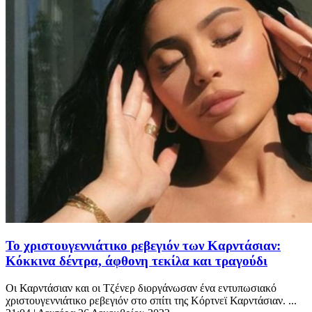
Το χριστουγεννιάτικο ρεβεγιόν των Καρντάσιαν:
Κόκκινα δέντρα, άφθονη τεκίλα και τραγούδι
Οι Καρντάσιαν και οι Τζένερ διοργάνωσαν ένα εντυπωσιακό
χριστουγεννιάτικο ρεβεγιόν στο σπίτι της Κόρτνεϊ Καρντάσιαν. ...