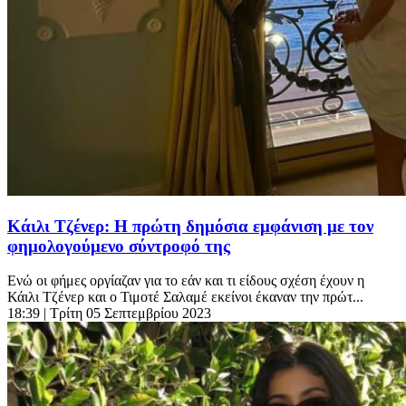
Κάιλι Τζένερ: Η πρώτη δημόσια εμφάνιση με τον
φημολογούμενο σύντροφό της
Ενώ οι φήμες οργίαζαν για το εάν και τι είδους σχέση έχουν η
Κάιλι Τζένερ και ο Τιμοτέ Σαλαμέ εκείνοι έκαναν την πρώτ...
18:39
| Τρίτη 05 Σεπτεμβρίου 2023