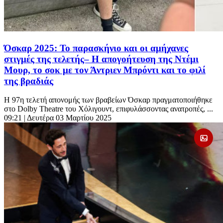
Όσκαρ 2025: Το παρασκήνιο και οι αμήχανες
στιγμές της τελετής– Η απογοήτευση της Ντέμι
Μουρ, το σοκ με τον Άντριεν Μπρόντι και το φιλί
της βραδιάς
Η 97η τελετή απονομής των βραβείων Όσκαρ πραγματοποιήθηκε
στο Dolby Theatre του Χόλιγουντ, επιφυλάσσοντας ανατροπές, ...
09:21
| Δευτέρα 03 Μαρτίου 2025