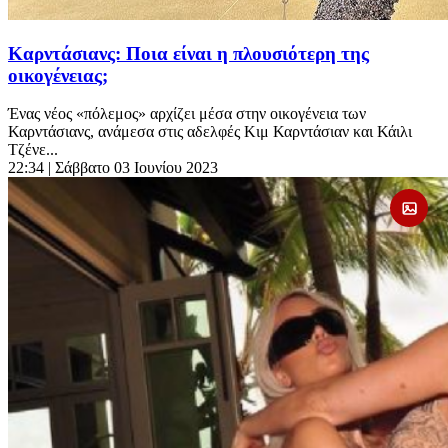
Καρντάσιανς: Ποια είναι η πλουσιότερη της
οικογένειας;
Ένας νέος «πόλεμος» αρχίζει μέσα στην οικογένεια των
Καρντάσιανς, ανάμεσα στις αδελφές Κιμ Καρντάσιαν και Κάιλι
Τζένε...
22:34
| Σάββατο 03 Ιουνίου 2023