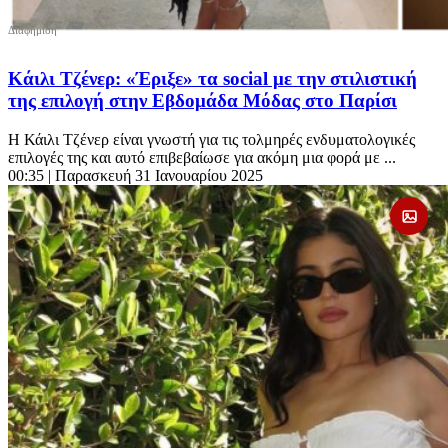
Κάιλι Τζένερ: «Έριξε» τα social με την στιλιστική
της επιλογή στην Εβδομάδα Μόδας στο Παρίσι
Η Κάιλι Τζένερ είναι γνωστή για τις τολμηρές ενδυματολογικές
επιλογές της και αυτό επιβεβαίωσε για ακόμη μια φορά με ...
00:35
| Παρασκευή 31 Ιανουαρίου 2025