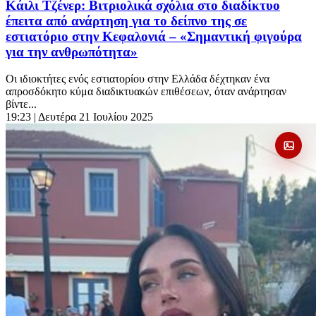
Κάιλι Τζένερ: Βιτριολικά σχόλια στο διαδίκτυο
έπειτα από ανάρτηση για το δείπνο της σε
εστιατόριο στην Κεφαλονιά – «Σημαντική φιγούρα
για την ανθρωπότητα»
Οι ιδιοκτήτες ενός εστιατορίου στην Ελλάδα δέχτηκαν ένα
απροσδόκητο κύμα διαδικτυακών επιθέσεων, όταν ανάρτησαν
βίντε...
19:23
| Δευτέρα 21 Ιουλίου 2025