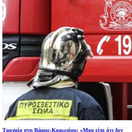
Τροχαίο στη Βάρης-Κορωπίου: «Μου είπε ότι δεν