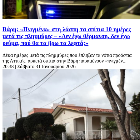
Βάρη: «Πνιγμένα» στη λάσπη τα σπίτια 10 ημέρες
μετά τις πλημμύρες – «Δεν έχω θέρμανση, δεν έχω
ρεύμα, πού θα τα βρω τα λεφτά;»
Δέκα ημέρες μετά τις πλημμύρες που έπληξαν τα νότια προάστια
της Αττικής, αρκετά σπίτια στην Βάρη παραμένουν «πνιγμέν...
20:38
| Σάββατο 31 Ιανουαρίου 2026