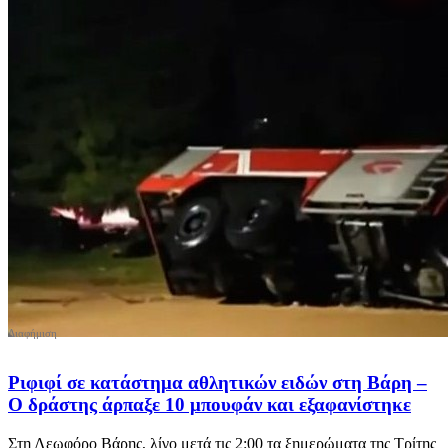
Ριφιφί σε κατάστημα αθλητικών ειδών στη Βάρη –
Ο δράστης άρπαξε 10 μπουφάν και εξαφανίστηκε
Στη Λεωφόρο Βάρης, λίγο μετά τις 2:00 τα ξημερώματα της Τρίτης