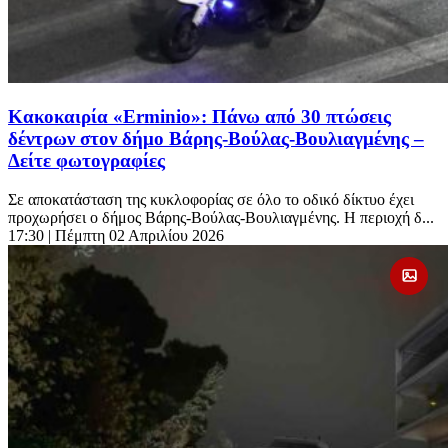
Κακοκαιρία «Erminio»: Πάνω από 30 πτώσεις
δέντρων στον δήμο Βάρης-Βούλας-Βουλιαγμένης –
Δείτε φωτογραφίες
Σε αποκατάσταση της κυκλοφορίας σε όλο το οδικό δίκτυο έχει
προχωρήσει ο δήμος Βάρης-Βούλας-Βουλιαγμένης. Η περιοχή δ...
17:30
| Πέμπτη 02 Απριλίου 2026