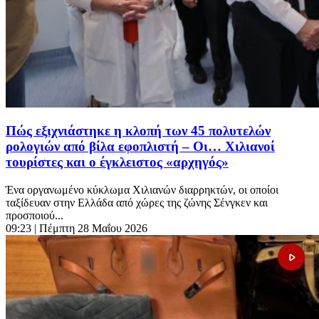
Πώς εξιχνιάστηκε η κλοπή των 45 πολυτελών
ρολογιών από βίλα εφοπλιστή – Οι… Χιλιανοί
τουρίστες και ο έγκλειστος «αρχηγός»
Ένα οργανωμένο κύκλωμα Χιλιανών διαρρηκτών, οι οποίοι
ταξίδευαν στην Ελλάδα από χώρες της ζώνης Σένγκεν και
προσποιού...
09:23
| Πέμπτη 28 Μαΐου 2026