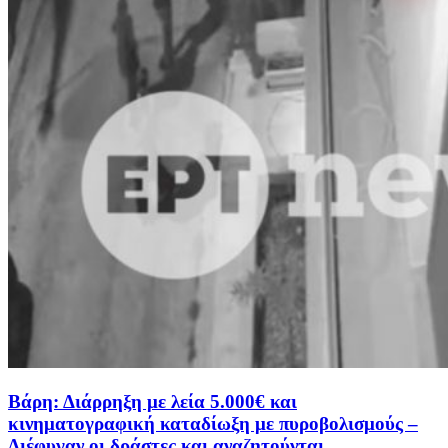
Βάρη: Διάρρηξη με λεία 5.000€ και
κινηματογραφική καταδίωξη με πυροβολισμούς –
Διέφυγαν οι δράστες και αναζητούνται