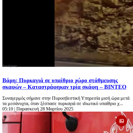
Βάρη: Πυρκαγιά σε υπαίθριο χώρο στάθμευσης
σκαφών – Καταστράφηκαν τρία σκάφη – ΒΙΝΤΕΟ
Συναγερμός σήμανε στην Πυροσβεστική Υπηρεσία μισή ώρα μετά
τα μεσάνυχτα, όταν ξέσπασε πυρκαγιά σε ιδιωτικό υπαίθριο χ...
05:10
| Παρασκευή 28 Μαρτίου 2025