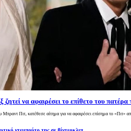
ζητεί να αφαιρέσει το επίθετο του πατέρα 
ου Μπραντ Πιτ, κατέθεσε αίτημα για να αφαιρέσει επίσημα το «Πιτ» α
υτικό ντεμπούτο της σε βίντεοκλιπ