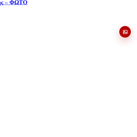
 της – ΦΩΤΟ