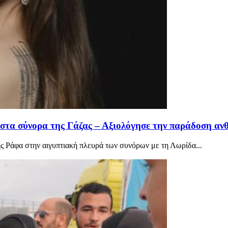
 στα σύνορα της Γάζας – Αξιολόγησε την παράδοση αν
ς Ράφα στην αιγυπτιακή πλευρά των συνόρων με τη Λωρίδα...