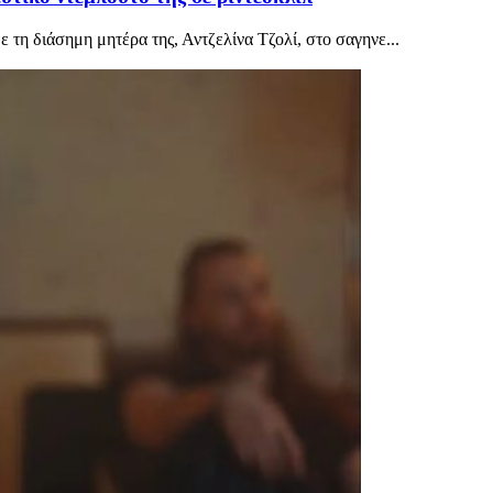
ε τη διάσημη μητέρα της, Αντζελίνα Τζολί, στο σαγηνε...