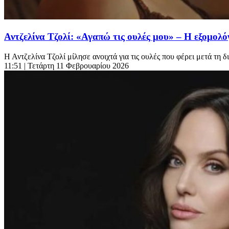
Αντζελίνα Τζολί: «Αγαπώ τις ουλές μου» – Η εξομολ
Η Αντζελίνα Τζολί μίλησε ανοιχτά για τις ουλές που φέρει μετά τη 
11:51
| Τετάρτη 11 Φεβρουαρίου 2026