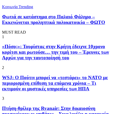
Κοινωνία
Trending
Φωτιά σε κατάστημα στο Παλαιό Φάληρο –
Εκκενώνεται προληπτικά πολυκατοικία – ΦΩΤΟ
MUST READ
1
«Πόσο;»: Τουρίστας στην Κρήτη έδειχνε 10χρονο
κορίτσι και ρωτούσε… την τιμή του – Έρευνες των
Αρχών για την ταυτοποίησή του
2
WSJ: Ο Πούτιν μπορεί να «τεστάρει» το ΝΑΤΟ με
περιορισμένη επίθεση τα επόμενα χρόνια – Τι
εκτιμούν οι μυστικές υπηρεσίες των ΗΠΑ
3
Πτήση-θρίλερ της Ryanair: Στην δικαιοσύνη
προσφεύγουν οι επιβάτες – Συγκλονίζει η μαρτυρία