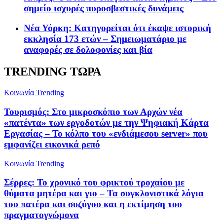
σημείο ισχυρές πυροσβεστικές δυνάμεις
Νέα Υόρκη: Κατηγορείται ότι έκαψε ιστορική
εκκλησία 173 ετών – Σημειωματάριο με
αναφορές σε δολοφονίες και βία
TRENDING ΤΩΡΑ
Κοινωνία
Trending
Τουρισμός: Στο μικροσκόπιο των Αρχών νέα
«πατέντα» των εργοδοτών με την Ψηφιακή Κάρτα
Εργασίας – Το κόλπο του «ενδιάμεσου server» που
εμφανίζει εικονικά ρεπό
Κοινωνία
Trending
Σέρρες: Το χρονικό του φρικτού τροχαίου με
θύματα μητέρα και γιο – Τα συγκλονιστικά λόγια
του πατέρα και συζύγου και η εκτίμηση του
πραγματογνώμονα