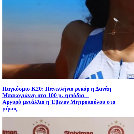
Παγκόσμιο Κ20: Πανελλήνιο ρεκόρ η Δανάη
Μπακογιάννη στα 100 μ. εμπόδια –
Αργυρό μετάλλιο η Έβελυν Μητροπούλου στο
μήκος