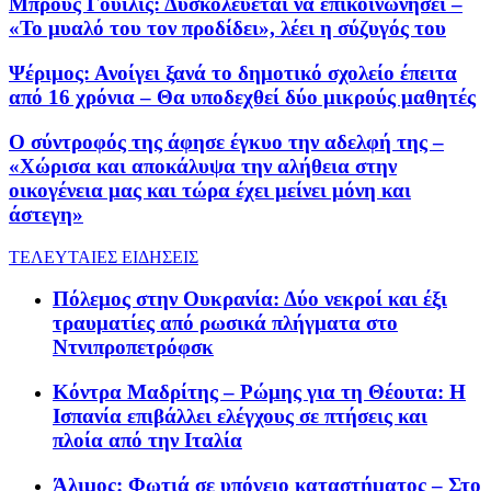
Μπρους Γουίλις: Δυσκολεύεται να επικοινωνήσει –
«Το μυαλό του τον προδίδει», λέει η σύζυγός του
Ψέριμος: Ανοίγει ξανά το δημοτικό σχολείο έπειτα
από 16 χρόνια – Θα υποδεχθεί δύο μικρούς μαθητές
Ο σύντροφός της άφησε έγκυο την αδελφή της –
«Χώρισα και αποκάλυψα την αλήθεια στην
οικογένεια μας και τώρα έχει μείνει μόνη και
άστεγη»
ΤΕΛΕΥΤΑΙΕΣ ΕΙΔΗΣΕΙΣ
Πόλεμος στην Ουκρανία: Δύο νεκροί και έξι
τραυματίες από ρωσικά πλήγματα στο
Ντνιπροπετρόφσκ
Κόντρα Μαδρίτης – Ρώμης για τη Θέουτα: Η
Ισπανία επιβάλλει ελέγχους σε πτήσεις και
πλοία από την Ιταλία
Άλιμος: Φωτιά σε υπόγειο καταστήματος – Στο