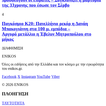
της 33χρονης που έσωσε τον Σέρβο
4
Παγκόσμιο Κ20: Πανελλήνιο ρεκόρ η Δανάη
Μπακογιάννη στα 100 μ. εμπόδια –
Αργυρό μετάλλιο η Έβελυν Μητροπούλου στο
μήκος
ΔΙΑΦΗΜΙΣΗ
ENIKOS
Όλες οι ειδήσεις από την Ελλάδα και τον κόσμο με την εγκυρότητα
του enikos.gr.
Facebook
X
Instagram
YouTube
Viber
© 2026 ENIKOS
ΠΛΟΗΓΗΣΗ
ΤΑΥΤΟΤΗΤΑ