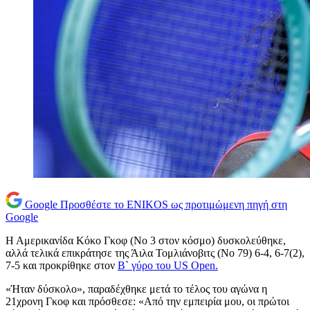
Google
Προσθέστε το ENIKOS ως προτιμώμενη πηγή στη
Google
Η Αμερικανίδα Κόκο Γκoφ (No 3 στον κόσμο) δυσκολεύθηκε,
αλλά τελικά επικράτησε της Άιλα Τομλιάνοβιτς (Νο 79) 6-4, 6-7(2),
7-5 και προκρίθηκε στον
Β` γύρο του US Open.
«Ήταν δύσκολο», παραδέχθηκε μετά το τέλος του αγώνα η
21χρονη Γκοφ και πρόσθεσε: «Από την εμπειρία μου, οι πρώτοι