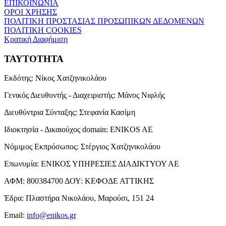
ΕΠΙΚΟΙΝΩΝΙΑ
ΟΡΟΙ ΧΡΗΣΗΣ
ΠΟΛΙΤΙΚΗ ΠΡΟΣΤΑΣΙΑΣ ΠΡΟΣΩΠΙΚΩΝ ΔΕΔΟΜΕΝΩΝ
ΠΟΛΙΤΙΚΗ COOKIES
Κρατική Διαφήμιση
ΤΑΥΤΟΤΗΤΑ
Εκδότης:
Νίκος Χατζηνικολάου
Γενικός Διευθυντής - Διαχειριστής:
Μάνος Νιφλής
Διευθύντρια Σύνταξης:
Στεφανία Κασίμη
Ιδιοκτησία - Δικαιούχος domain:
ENIKOS AE
Νόμιμος Εκπρόσωπος:
Στέργιος Χατζηνικολάου
Επωνυμία:
ΕΝΙΚΟΣ ΥΠΗΡΕΣΙΕΣ ΔΙΑΔΙΚΤΥΟΥ ΑΕ
ΑΦΜ:
800384700
ΔΟΥ:
ΚΕΦΟΔΕ ΑΤΤΙΚΗΣ
Έδρα:
Πλαστήρα Νικολάου, Μαρούσι, 151 24
Email:
info@enikos.gr