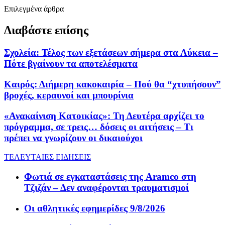
Επιλεγμένα άρθρα
Διαβάστε επίσης
Σχολεία: Τέλος των εξετάσεων σήμερα στα Λύκεια –
Πότε βγαίνουν τα αποτελέσματα
Καιρός: Διήμερη κακοκαιρία – Πού θα “χτυπήσουν”
βροχές, κεραυνοί και μπουρίνια
«Ανακαίνιση Κατοικίας»: Τη Δευτέρα αρχίζει το
πρόγραμμα, σε τρεις… δόσεις οι αιτήσεις – Τι
πρέπει να γνωρίζουν οι δικαιούχοι
ΤΕΛΕΥΤΑΙΕΣ ΕΙΔΗΣΕΙΣ
Φωτιά σε εγκαταστάσεις της Aramco στη
Τζιζάν – Δεν αναφέρονται τραυματισμοί
Οι αθλητικές εφημερίδες 9/8/2026