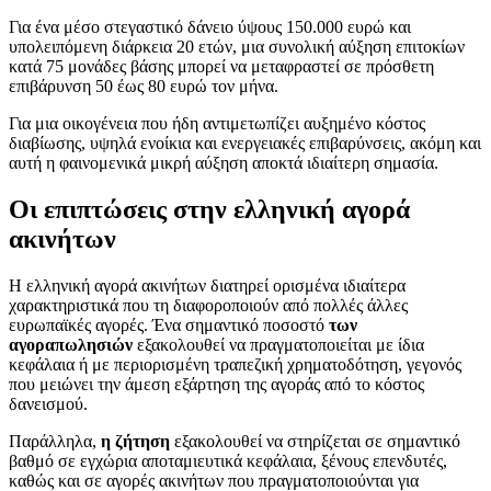
Για ένα μέσο στεγαστικό δάνειο ύψους 150.000 ευρώ και
υπολειπόμενη διάρκεια 20 ετών, μια συνολική αύξηση επιτοκίων
κατά 75 μονάδες βάσης μπορεί να μεταφραστεί σε πρόσθετη
επιβάρυνση 50 έως 80 ευρώ τον μήνα.
Για μια οικογένεια που ήδη αντιμετωπίζει αυξημένο κόστος
διαβίωσης, υψηλά ενοίκια και ενεργειακές επιβαρύνσεις, ακόμη και
αυτή η φαινομενικά μικρή αύξηση αποκτά ιδιαίτερη σημασία.
Οι επιπτώσεις στην ελληνική αγορά
ακινήτων
Η ελληνική αγορά ακινήτων διατηρεί ορισμένα ιδιαίτερα
χαρακτηριστικά που τη διαφοροποιούν από πολλές άλλες
ευρωπαϊκές αγορές. Ένα σημαντικό ποσοστό
των
αγοραπωλησιών
εξακολουθεί να πραγματοποιείται με ίδια
κεφάλαια ή με περιορισμένη τραπεζική χρηματοδότηση, γεγονός
που μειώνει την άμεση εξάρτηση της αγοράς από το κόστος
δανεισμού.
Παράλληλα,
η ζήτηση
εξακολουθεί να στηρίζεται σε σημαντικό
βαθμό σε εγχώρια αποταμιευτικά κεφάλαια, ξένους επενδυτές,
καθώς και σε αγορές ακινήτων που πραγματοποιούνται για