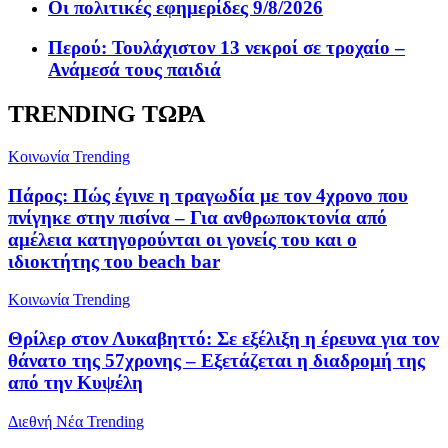
Οι πολιτικές εφημερίδες 9/8/2026
Περού: Τουλάχιστον 13 νεκροί σε τροχαίο –
Ανάμεσά τους παιδιά
TRENDING ΤΩΡΑ
Κοινωνία
Trending
Πάρος: Πώς έγινε η τραγωδία με τον 4χρονο που
πνίγηκε στην πισίνα – Για ανθρωποκτονία από
αμέλεια κατηγορούνται οι γονείς του και ο
ιδιοκτήτης του beach bar
Κοινωνία
Trending
Θρίλερ στον Λυκαβηττό: Σε εξέλιξη η έρευνα για τον
θάνατο της 57χρονης – Εξετάζεται η διαδρομή της
από την Κυψέλη
Διεθνή Νέα
Trending