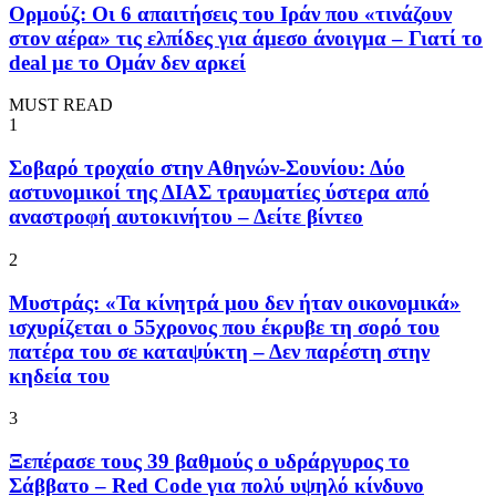
Ορμούζ: Οι 6 απαιτήσεις του Ιράν που «τινάζουν
στον αέρα» τις ελπίδες για άμεσο άνοιγμα – Γιατί το
deal με το Ομάν δεν αρκεί
MUST READ
1
Σοβαρό τροχαίο στην Αθηνών-Σουνίου: Δύο
αστυνομικοί της ΔΙΑΣ τραυματίες ύστερα από
αναστροφή αυτοκινήτου – Δείτε βίντεο
2
Μυστράς: «Τα κίνητρά μου δεν ήταν οικονομικά»
ισχυρίζεται ο 55χρονος που έκρυβε τη σορό του
πατέρα του σε καταψύκτη – Δεν παρέστη στην
κηδεία του
3
Ξεπέρασε τους 39 βαθμούς ο υδράργυρος το
Σάββατο – Red Code για πολύ υψηλό κίνδυνο