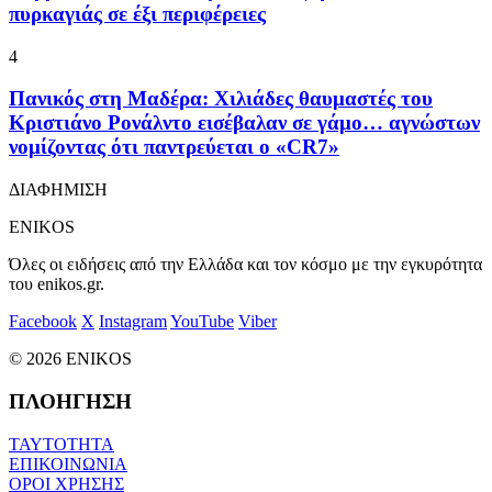
πυρκαγιάς σε έξι περιφέρειες
4
Πανικός στη Μαδέρα: Χιλιάδες θαυμαστές του
Κριστιάνο Ρονάλντο εισέβαλαν σε γάμο… αγνώστων
νομίζοντας ότι παντρεύεται ο «CR7»
ΔΙΑΦΗΜΙΣΗ
ENIKOS
Όλες οι ειδήσεις από την Ελλάδα και τον κόσμο με την εγκυρότητα
του enikos.gr.
Facebook
X
Instagram
YouTube
Viber
© 2026 ENIKOS
ΠΛΟΗΓΗΣΗ
ΤΑΥΤΟΤΗΤΑ
ΕΠΙΚΟΙΝΩΝΙΑ
ΟΡΟΙ ΧΡΗΣΗΣ