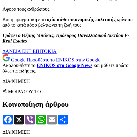
Αφορά τους ανθρώπους.
Και η πραγματική
επιτυχία κάθε οικονομικής πολιτικής
κρίνεται
από το κατά πόσο βελτιώνει τη ζωή τους.
Γράφει ο Θέμης Μπάκας,
Πρόεδρος Πανελλαδικού Δικτύου E-
Real Estates
ΔΑΝΕΙΑ
ΕΚΤ
ΕΠΙΤΟΚΙΑ
Google
Προσθέστε το ENIKOS στην Google
Ακολουθήστε το
ENIKOS στο Google News
και μάθετε πρώτοι
όλες τις ειδήσεις.
ΔΙΑΦΗΜΙΣΗ
ΜΟΙΡΑΣΟΥ ΤΟ
Κοινοποίηση άρθρου
Facebook
X
Viber
WhatsApp
Email
Μοιραστείτε
ΔΙΑΦΗΜΙΣΗ