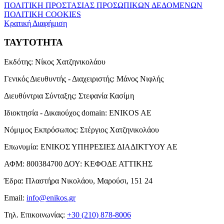
ΠΟΛΙΤΙΚΗ ΠΡΟΣΤΑΣΙΑΣ ΠΡΟΣΩΠΙΚΩΝ ΔΕΔΟΜΕΝΩΝ
ΠΟΛΙΤΙΚΗ COOKIES
Κρατική Διαφήμιση
ΤΑΥΤΟΤΗΤΑ
Εκδότης:
Νίκος Χατζηνικολάου
Γενικός Διευθυντής - Διαχειριστής:
Μάνος Νιφλής
Διευθύντρια Σύνταξης:
Στεφανία Κασίμη
Ιδιοκτησία - Δικαιούχος domain:
ENIKOS AE
Νόμιμος Εκπρόσωπος:
Στέργιος Χατζηνικολάου
Επωνυμία:
ΕΝΙΚΟΣ ΥΠΗΡΕΣΙΕΣ ΔΙΑΔΙΚΤΥΟΥ ΑΕ
ΑΦΜ:
800384700
ΔΟΥ:
ΚΕΦΟΔΕ ΑΤΤΙΚΗΣ
Έδρα:
Πλαστήρα Νικολάου, Μαρούσι, 151 24
Email:
info@enikos.gr
Τηλ. Επικοινωνίας:
+30 (210) 878-8006