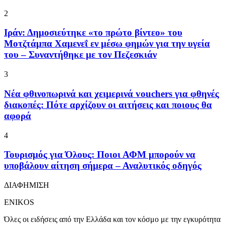
2
Ιράν: Δημοσιεύτηκε «το πρώτο βίντεο» του
Μοτζτάμπα Χαμενεΐ εν μέσω φημών για την υγεία
του – Συναντήθηκε με τον Πεζεσκιάν
3
Νέα φθινοπωρινά και χειμερινά vouchers για φθηνές
διακοπές: Πότε αρχίζουν οι αιτήσεις και ποιους θα
αφορά
4
Τουρισμός για Όλους: Ποιοι ΑΦΜ μπορούν να
υποβάλουν αίτηση σήμερα – Αναλυτικός οδηγός
ΔΙΑΦΗΜΙΣΗ
ENIKOS
Όλες οι ειδήσεις από την Ελλάδα και τον κόσμο με την εγκυρότητα