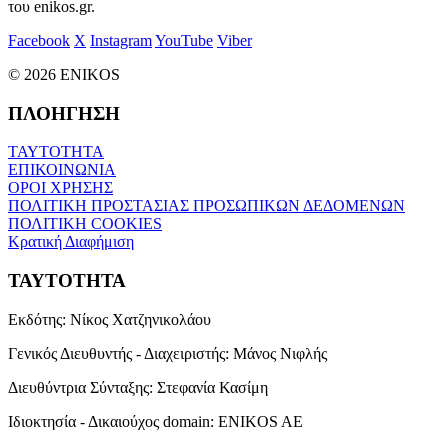
του enikos.gr.
Facebook
X
Instagram
YouTube
Viber
© 2026 ENIKOS
ΠΛΟΗΓΗΣΗ
ΤΑΥΤΟΤΗΤΑ
ΕΠΙΚΟΙΝΩΝΙΑ
ΟΡΟΙ ΧΡΗΣΗΣ
ΠΟΛΙΤΙΚΗ ΠΡΟΣΤΑΣΙΑΣ ΠΡΟΣΩΠΙΚΩΝ ΔΕΔΟΜΕΝΩΝ
ΠΟΛΙΤΙΚΗ COOKIES
Κρατική Διαφήμιση
ΤΑΥΤΟΤΗΤΑ
Εκδότης:
Νίκος Χατζηνικολάου
Γενικός Διευθυντής - Διαχειριστής:
Μάνος Νιφλής
Διευθύντρια Σύνταξης:
Στεφανία Κασίμη
Ιδιοκτησία - Δικαιούχος domain:
ENIKOS AE