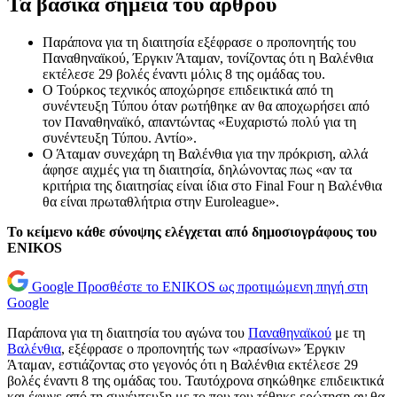
Τα βασικά σημεία του άρθρου
Παράπονα για τη διαιτησία εξέφρασε ο προπονητής του
Παναθηναϊκού, Έργκιν Άταμαν, τονίζοντας ότι η Βαλένθια
εκτέλεσε 29 βολές έναντι μόλις 8 της ομάδας του.
Ο Τούρκος τεχνικός αποχώρησε επιδεικτικά από τη
συνέντευξη Τύπου όταν ρωτήθηκε αν θα αποχωρήσει από
τον Παναθηναϊκό, απαντώντας «Ευχαριστώ πολύ για τη
συνέντευξη Τύπου. Αντίο».
Ο Άταμαν συνεχάρη τη Βαλένθια για την πρόκριση, αλλά
άφησε αιχμές για τη διαιτησία, δηλώνοντας πως «αν τα
κριτήρια της διαιτησίας είναι ίδια στο Final Four η Βαλένθια
θα είναι πρωταθλήτρια στην Euroleague».
Το κείμενο κάθε σύνοψης ελέγχεται από δημοσιογράφους του
ENIKOS
Google
Προσθέστε το ENIKOS ως προτιμώμενη πηγή στη
Google
Παράπονα για τη διαιτησία του αγώνα του
Παναθηναϊκού
με τη
Βαλένθια
, εξέφρασε ο προπονητής των «πρασίνων» Έργκιν
Άταμαν, εστιάζοντας στο γεγονός ότι η Βαλένθια εκτέλεσε 29
βολές έναντι 8 της ομάδας του. Ταυτόχρονα σηκώθηκε επιδεικτικά
και έφυγε από τη συνέντευξη με το που του τέθηκε ερώτηση αν θα