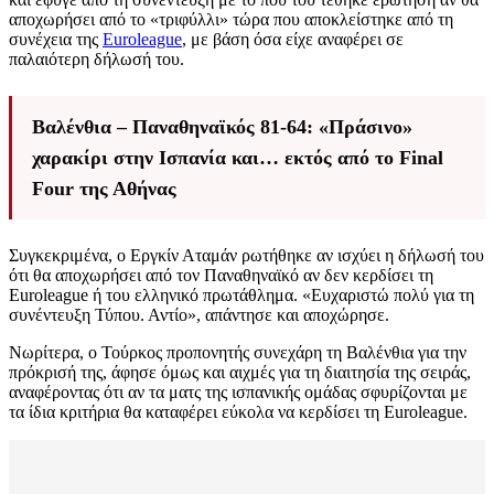
αποχωρήσει από το «τριφύλλι» τώρα που αποκλείστηκε από τη
συνέχεια της
Euroleague
, με βάση όσα είχε αναφέρει σε
παλαιότερη δήλωσή του.
Βαλένθια – Παναθηναϊκός 81-64: «Πράσινο»
χαρακίρι στην Ισπανία και… εκτός από το Final
Four της Αθήνας
Συγκεκριμένα, ο Εργκίν Αταμάν ρωτήθηκε αν ισχύει η δήλωσή του
ότι θα αποχωρήσει από τον Παναθηναϊκό αν δεν κερδίσει τη
Euroleague ή του ελληνικό πρωτάθλημα. «Ευχαριστώ πολύ για τη
συνέντευξη Τύπου. Αντίο», απάντησε και αποχώρησε.
Νωρίτερα, ο Τούρκος προπονητής συνεχάρη τη Βαλένθια για την
πρόκρισή της, άφησε όμως και αιχμές για τη διαιτησία της σειράς,
αναφέροντας ότι αν τα ματς της ισπανικής ομάδας σφυρίζονται με
τα ίδια κριτήρια θα καταφέρει εύκολα να κερδίσει τη Euroleague.