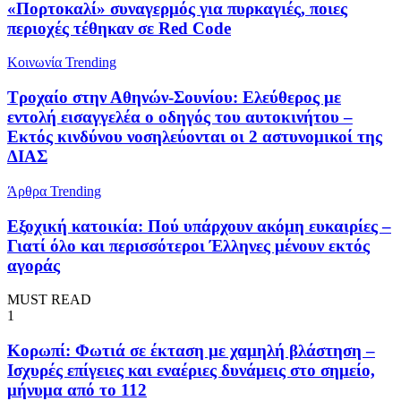
«Πορτοκαλί» συναγερμός για πυρκαγιές, ποιες
περιοχές τέθηκαν σε Red Code
Κοινωνία
Trending
Τροχαίο στην Αθηνών-Σουνίου: Ελεύθερος με
εντολή εισαγγελέα ο οδηγός του αυτοκινήτου –
Εκτός κινδύνου νοσηλεύονται οι 2 αστυνομικοί της
ΔΙΑΣ
Άρθρα
Trending
Εξοχική κατοικία: Πού υπάρχουν ακόμη ευκαιρίες –
Γιατί όλο και περισσότεροι Έλληνες μένουν εκτός
αγοράς
MUST READ
1
Κορωπί: Φωτιά σε έκταση με χαμηλή βλάστηση –
Ισχυρές επίγειες και εναέριες δυνάμεις στο σημείο,
μήνυμα από το 112