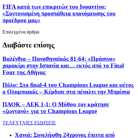
FIFA κατά των επικριτών του Ινφαντίνο:
«Συντονισμένη προσπάθεια υπονόμευσης του
προέδρου μας»
Επιλεγμένα άρθρα
Διαβάστε επίσης
Βαλένθια – Παναθηναϊκός 81-64: «Πράσινο»
χαρακίρι στην Ισπανία και… εκτός από το Final
Four της Αθήνας
Πόλο: Στο final-4 του Champions League και φέτος
ο Ολυμπιακός – Κέρδισε στα πέναλτι την Μπρέσια
ΠΑΟΚ – ΑΕΚ 1-1: Ο Μύθου τον κράτησε
«ζωντανό» για το Champions League
ΤΕΛΕΥΤΑΙΕΣ ΕΙΔΗΣΕΙΣ
Χανιά: Συνελήφθη 24χρονος έπειτα από