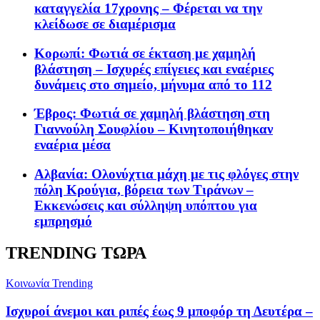
καταγγελία 17χρονης – Φέρεται να την
κλείδωσε σε διαμέρισμα
Κορωπί: Φωτιά σε έκταση με χαμηλή
βλάστηση – Ισχυρές επίγειες και εναέριες
δυνάμεις στο σημείο, μήνυμα από το 112
Έβρος: Φωτιά σε χαμηλή βλάστηση στη
Γιαννούλη Σουφλίου – Κινητοποιήθηκαν
εναέρια μέσα
Αλβανία: Ολονύχτια μάχη με τις φλόγες στην
πόλη Κρούγια, βόρεια των Τιράνων –
Εκκενώσεις και σύλληψη υπόπτου για
εμπρησμό
TRENDING ΤΩΡΑ
Κοινωνία
Trending
Ισχυροί άνεμοι και ριπές έως 9 μποφόρ τη Δευτέρα –