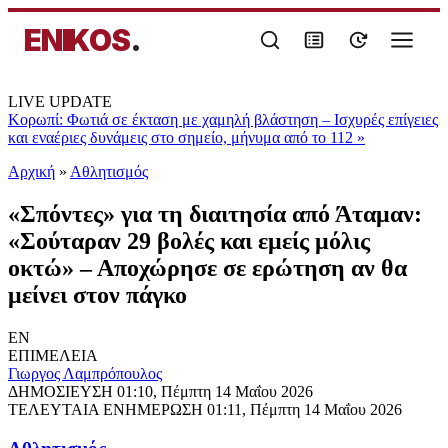
ENIKOS
.
LIVE UPDATE
Κορωπί: Φωτιά σε έκταση με χαμηλή βλάστηση – Ισχυρές επίγειες
και εναέριες δυνάμεις στο σημείο, μήνυμα από το 112
»
Αρχική
»
Αθλητισμός
«Σπόντες» για τη διαιτησία από Άταμαν:
«Σούταραν 29 βολές και εμείς μόλις
οκτώ» – Αποχώρησε σε ερώτηση αν θα
μείνει στον πάγκο
EN
ΕΠΙΜΕΛΕΙΑ
Γιωργος Λαμπρόπουλος
ΔΗΜΟΣΙΕΥΣΗ
01:10, Πέμπτη 14 Μαΐου 2026
ΤΕΛΕΥΤΑΙΑ ΕΝΗΜΕΡΩΣΗ
01:11, Πέμπτη 14 Μαΐου 2026