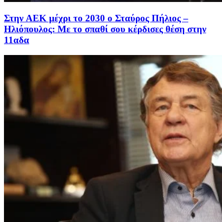
Στην AEK μέχρι το 2030 ο Σταύρος Πήλιος –
Ηλιόπουλος: Με το σπαθί σου κέρδισες θέση στην
11αδα