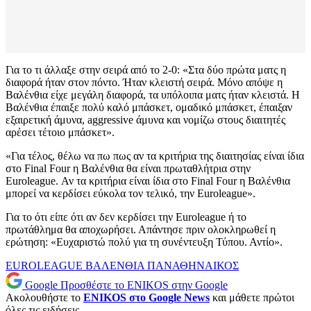
Για το τι άλλαξε στην σειρά από το 2-0: «Στα δύο πρώτα ματς η
διαφορά ήταν στον πόντο. Ήταν κλειστή σειρά. Μόνο απόψε η
Βαλένθια είχε μεγάλη διαφορά, τα υπόλοιπα ματς ήταν κλειστά. Η
Βαλένθια έπαιξε πολύ καλό μπάσκετ, ομαδικό μπάσκετ, έπαιξαν
εξαιρετική άμυνα, aggressive άμυνα και νομίζω στους διαιτητές
αρέσει τέτοιο μπάσκετ».
«Για τέλος, θέλω να πω πως αν τα κριτήρια της διαιτησίας είναι ίδια
στο Final Four η Βαλένθια θα είναι πρωταθλήτρια στην
Euroleague. Αν τα κριτήρια είναι ίδια στο Final Four η Βαλένθια
μπορεί να κερδίσει εύκολα τον τελικό, την Euroleague».
Για το ότι είπε ότι αν δεν κερδίσει την Euroleague ή το
πρωτάθλημα θα αποχωρήσει. Απάντησε πριν ολοκληρωθεί η
ερώτηση: «Ευχαριστώ πολύ για τη συνέντευξη Τύπου. Αντίο».
EUROLEAGUE
ΒΑΛΕΝΘΙΑ
ΠΑΝΑΘΗΝΑΙΚΟΣ
Google
Προσθέστε το ENIKOS στην Google
Ακολουθήστε το
ENIKOS στο Google News
και μάθετε πρώτοι
όλες τις ειδήσεις.