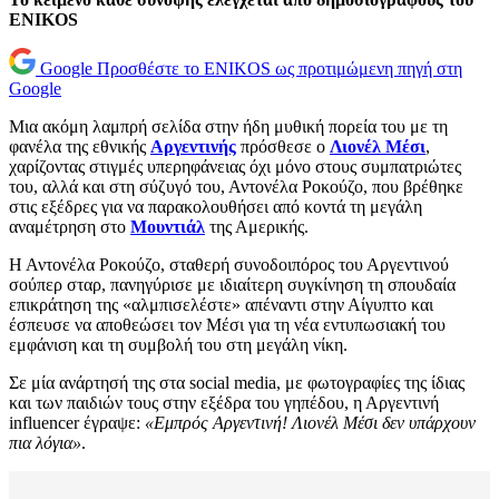
ENIKOS
Google
Προσθέστε το ENIKOS ως προτιμώμενη πηγή στη
Google
Μια ακόμη λαμπρή σελίδα στην ήδη μυθική πορεία του με τη
φανέλα της εθνικής
Αργεντινής
πρόσθεσε ο
Λιονέλ Μέσι
,
χαρίζοντας στιγμές υπερηφάνειας όχι μόνο στους συμπατριώτες
του, αλλά και στη σύζυγό του, Αντονέλα Ροκούζο, που βρέθηκε
στις εξέδρες για να παρακολουθήσει από κοντά τη μεγάλη
αναμέτρηση στο
Μουντιάλ
της Αμερικής.
Η Αντονέλα Ροκούζο, σταθερή συνοδοιπόρος του Αργεντινού
σούπερ σταρ, πανηγύρισε με ιδιαίτερη συγκίνηση τη σπουδαία
επικράτηση της «αλμπισελέστε» απέναντι στην Αίγυπτο και
έσπευσε να αποθεώσει τον Μέσι για τη νέα εντυπωσιακή του
εμφάνιση και τη συμβολή του στη μεγάλη νίκη.
Σε μία ανάρτησή της στα social media, με φωτογραφίες της ίδιας
και των παιδιών τους στην εξέδρα του γηπέδου, η Αργεντινή
influencer έγραψε:
«Εμπρός Αργεντινή! Λιονέλ Μέσι δεν υπάρχουν
πια λόγια»
.