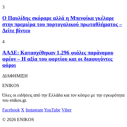
3
Ο Παυλίδης σκόραρε αλλά η Μπενφίκα γκέλαρε
στην πρεμιέρα του πορτογαλικού πρωταθλήματος –
Δείτε βίντεο
4
ΑΑΔΕ: Κατασχέθηκαν 1.296 φιάλες παράνομου
φρέον – Η αξία του φορτίου και οι διαφυγόντες
φόροι
ΔΙΑΦΗΜΙΣΗ
ENIKOS
Όλες οι ειδήσεις από την Ελλάδα και τον κόσμο με την εγκυρότητα
του enikos.gr.
Facebook
X
Instagram
YouTube
Viber
© 2026 ENIKOS