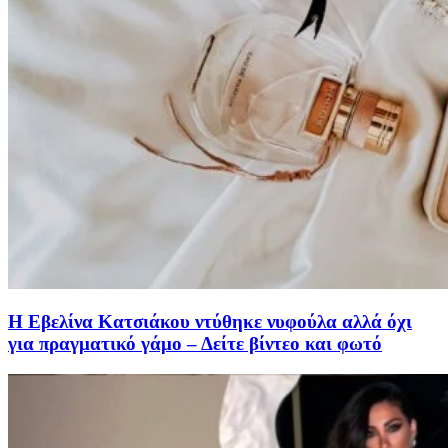
Η Εβελίνα Κατσιάκου ντύθηκε νυφούλα αλλά όχι
για πραγματικό γάμο – Δείτε βίντεο και φωτό