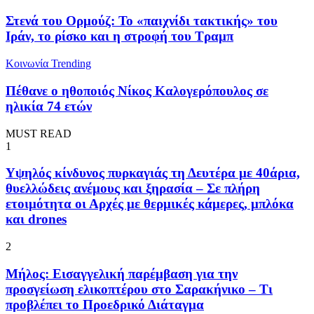
Στενά του Ορμούζ: Το «παιχνίδι τακτικής» του
Ιράν, το ρίσκο και η στροφή του Τραμπ
Κοινωνία
Trending
Πέθανε ο ηθοποιός Νίκος Καλογερόπουλος σε
ηλικία 74 ετών
MUST READ
1
Υψηλός κίνδυνος πυρκαγιάς τη Δευτέρα με 40άρια,
θυελλώδεις ανέμους και ξηρασία – Σε πλήρη
ετοιμότητα οι Αρχές με θερμικές κάμερες, μπλόκα
και drones
2
Μήλος: Εισαγγελική παρέμβαση για την
προσγείωση ελικοπτέρου στο Σαρακήνικο – Τι
προβλέπει το Προεδρικό Διάταγμα