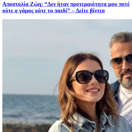
Αποστολία Ζώη: “Δεν ήταν προτεραιότητα μου ποτέ
ούτε ο γάμος ούτε το παιδί” – Δείτε βίντεο