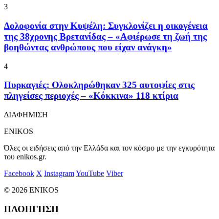
3
Δολοφονία στην Κυψέλη: Συγκλονίζει η οικογένεια
της 38χρονης Βρετανίδας – «Αφιέρωσε τη ζωή της
βοηθώντας ανθρώπους που είχαν ανάγκη»
4
Πυρκαγιές: Ολοκληρώθηκαν 325 αυτοψίες στις
πληγείσες περιοχές – «Κόκκινα» 118 κτίρια
ΔΙΑΦΗΜΙΣΗ
ENIKOS
Όλες οι ειδήσεις από την Ελλάδα και τον κόσμο με την εγκυρότητα
του enikos.gr.
Facebook
X
Instagram
YouTube
Viber
© 2026 ENIKOS
ΠΛΟΗΓΗΣΗ