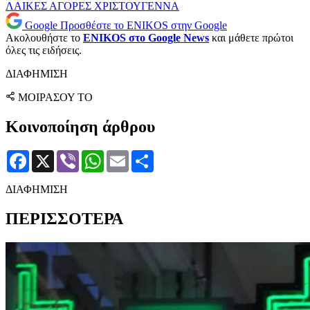
ΛΑΙΚΕΣ ΑΓΟΡΕΣ
ΧΡΙΣΤΟΥΓΕΝΝΑ
Google
Προσθέστε το ENIKOS στην Google
Ακολουθήστε το
ENIKOS στο Google News
και μάθετε πρώτοι
όλες τις ειδήσεις.
ΔΙΑΦΗΜΙΣΗ
ΜΟΙΡΑΣΟΥ ΤΟ
Κοινοποίηση άρθρου
Facebook
X
Viber
WhatsApp
Email
Μοιραστείτε
ΔΙΑΦΗΜΙΣΗ
ΠΕΡΙΣΣΟΤΕΡΑ