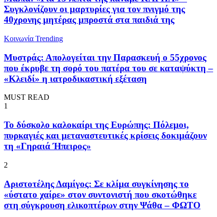
Συγκλονίζουν οι μαρτυρίες για τον πνιγμό της
40χρονης μητέρας μπροστά στα παιδιά της
Κοινωνία
Trending
Μυστράς: Απολογείται την Παρασκευή ο 55χρονος
που έκρυβε τη σορό του πατέρα του σε καταψύκτη –
«Κλειδί» η ιατροδικαστική εξέταση
MUST READ
1
To δύσκολο καλοκαίρι της Ευρώπης: Πόλεμοι,
πυρκαγιές και μεταναστευτικές κρίσεις δοκιμάζουν
τη «Γηραιά Ήπειρος»
2
Αριστοτέλης Δαμίγος: Σε κλίμα συγκίνησης το
«ύστατο χαίρε» στον συντονιστή που σκοτώθηκε
στη σύγκρουση ελικοπτέρων στην Ψάθα – ΦΩΤΟ