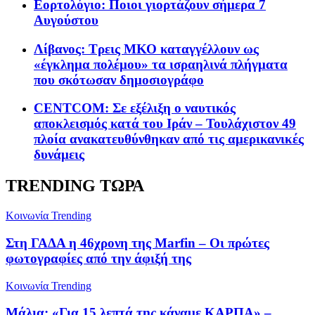
Εορτολόγιο: Ποιοι γιορτάζουν σήμερα 7
Αυγούστου
Λίβανος: Τρεις ΜΚΟ καταγγέλλουν ως
«έγκλημα πολέμου» τα ισραηλινά πλήγματα
που σκότωσαν δημοσιογράφο
CENTCOM: Σε εξέλιξη ο ναυτικός
αποκλεισμός κατά του Ιράν – Τουλάχιστον 49
πλοία ανακατευθύνθηκαν από τις αμερικανικές
δυνάμεις
TRENDING ΤΩΡΑ
Κοινωνία
Trending
Στη ΓΑΔΑ η 46χρονη της Marfin – Οι πρώτες
φωτογραφίες από την άφιξή της
Κοινωνία
Trending
Μάλια: «Για 15 λεπτά της κάναμε ΚΑΡΠΑ» –