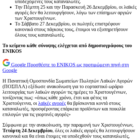
υποδεχόμενες τους καταναλωτές.
Την Πέμπτη 25 και την Παρασκευή 26 Δεκεμβρίου, οι λαϊκές
αγορές δεν θα λειτουργήσουν, λόγω των επίσημων αργιών
των Χριστουγέννων.
Το Σάββατο 27 Δεκεμβρίου, οι πωλητές επιστρέφουν
κανονικά στους πάγκους τους, έτοιμοι να εξυπηρετήσουν
όλους τους καταναλωτές.
Το κείμενο κάθε σύνοψης ελέγχεται από δημοσιογράφους του
ENIKOS
Google
Προσθέστε το ENIKOS ως προτιμώμενη πηγή στη
Google
Η Παναττική Ομοσπονδία Σωματείων Πωλητών Λαϊκών Αγορών
(ΠΟΣΠΛΑ) εξέδωσε ανακοίνωση για το εορταστικό ωράριο
λειτουργίας των λαϊκών αγορών τις ημέρες το Χριστουγέννων,
τονίζοντας πως: «όπως κάθε χρόνο, έτσι και φέτος τα
Χριστούγεννα, οι
λαϊκές αγορές
θα βρίσκονται κοντά στους
καταναλωτές, προσφέροντας επάρκεια προϊόντων και ποικιλία
επιλογών για τις γιορτινές αγορές»
Σύμφωνα με την ανακοίνωση, την παραμονή των Χριστουγέννων,
Τετάρτη 24 Δεκεμβρίου
, όλες οι λαϊκές αγορές θα λειτουργήσουν
κανονικά και θα είναι έτοιμες να υποδεχθούν τους καταναλωτές,