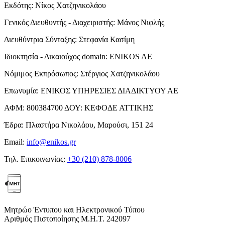
Εκδότης:
Νίκος Χατζηνικολάου
Γενικός Διευθυντής - Διαχειριστής:
Μάνος Νιφλής
Διευθύντρια Σύνταξης:
Στεφανία Κασίμη
Ιδιοκτησία - Δικαιούχος domain:
ENIKOS AE
Νόμιμος Εκπρόσωπος:
Στέργιος Χατζηνικολάου
Επωνυμία:
ΕΝΙΚΟΣ ΥΠΗΡΕΣΙΕΣ ΔΙΑΔΙΚΤΥΟΥ ΑΕ
ΑΦΜ:
800384700
ΔΟΥ:
ΚΕΦΟΔΕ ΑΤΤΙΚΗΣ
Έδρα:
Πλαστήρα Νικολάου, Μαρούσι, 151 24
Email:
info@enikos.gr
Τηλ. Επικοινωνίας:
+30 (210) 878-8006
Μητρώο Έντυπου και Ηλεκτρονικού Τύπου
Αριθμός Πιστοποίησης Μ.Η.Τ. 242097