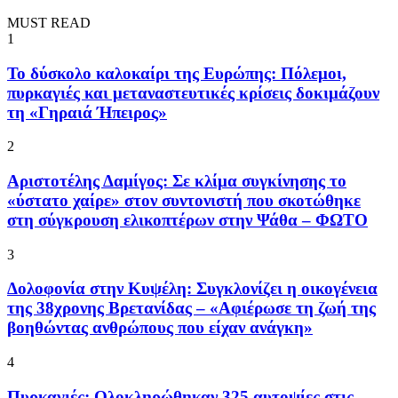
MUST READ
1
To δύσκολο καλοκαίρι της Ευρώπης: Πόλεμοι,
πυρκαγιές και μεταναστευτικές κρίσεις δοκιμάζουν
τη «Γηραιά Ήπειρος»
2
Αριστοτέλης Δαμίγος: Σε κλίμα συγκίνησης το
«ύστατο χαίρε» στον συντονιστή που σκοτώθηκε
στη σύγκρουση ελικοπτέρων στην Ψάθα – ΦΩΤΟ
3
Δολοφονία στην Κυψέλη: Συγκλονίζει η οικογένεια
της 38χρονης Βρετανίδας – «Αφιέρωσε τη ζωή της
βοηθώντας ανθρώπους που είχαν ανάγκη»
4
Πυρκαγιές: Ολοκληρώθηκαν 325 αυτοψίες στις