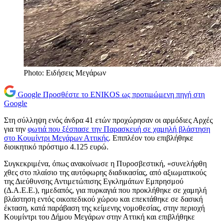
Photo: Ειδήσεις Μεγάρων
Google
Προσθέστε το ENIKOS ως προτιμώμενη πηγή στη
Google
Στη σύλληψη ενός άνδρα 41 ετών προχώρησαν οι αρμόδιες Αρχές
για την
φωτιά που ξέσπασε την Παρασκευή σε χαμηλή βλάστηση
στο Κουμίντρι Μεγάρων Αττικής
. Επιπλέον του επιβλήθηκε
διοικητικό πρόστιμο 4.125 ευρώ.
Συγκεκριμένα, όπως ανακοίνωσε η Πυροσβεστική, «συνελήφθη
χθες στο πλαίσιο της αυτόφωρης διαδικασίας, από αξιωματικούς
της Διεύθυνσης Αντιμετώπισης Εγκλημάτων Εμπρησμού
(Δ.Α.Ε.Ε.), ημεδαπός, για πυρκαγιά που προκλήθηκε σε χαμηλή
βλάστηση εντός οικοπεδικού χώρου και επεκτάθηκε σε δασική
έκταση, κατά παράβαση της κείμενης νομοθεσίας, στην περιοχή
Κουμίντρι του Δήμου Μεγάρων στην Αττική και επιβλήθηκε