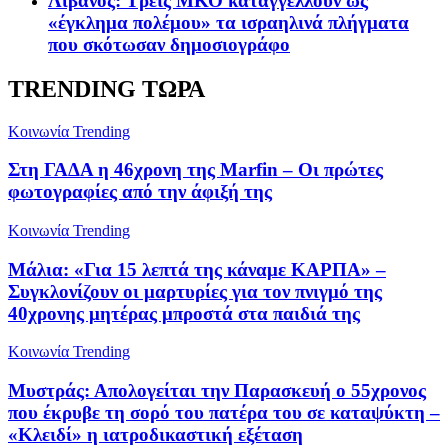
Λίβανος: Τρεις ΜΚΟ καταγγέλλουν ως
«έγκλημα πολέμου» τα ισραηλινά πλήγματα
που σκότωσαν δημοσιογράφο
TRENDING ΤΩΡΑ
Κοινωνία
Trending
Στη ΓΑΔΑ η 46χρονη της Marfin – Οι πρώτες
φωτογραφίες από την άφιξή της
Κοινωνία
Trending
Μάλια: «Για 15 λεπτά της κάναμε ΚΑΡΠΑ» –
Συγκλονίζουν οι μαρτυρίες για τον πνιγμό της
40χρονης μητέρας μπροστά στα παιδιά της
Κοινωνία
Trending
Μυστράς: Απολογείται την Παρασκευή ο 55χρονος
που έκρυβε τη σορό του πατέρα του σε καταψύκτη –
«Κλειδί» η ιατροδικαστική εξέταση