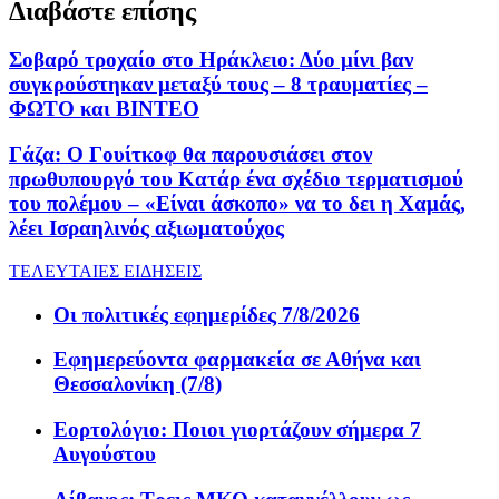
Διαβάστε επίσης
Σοβαρό τροχαίο στο Ηράκλειο: Δύο μίνι βαν
συγκρούστηκαν μεταξύ τους – 8 τραυματίες –
ΦΩΤΟ και ΒΙΝΤΕΟ
Γάζα: Ο Γουίτκοφ θα παρουσιάσει στον
πρωθυπουργό του Κατάρ ένα σχέδιο τερματισμού
του πολέμου – «Είναι άσκοπο» να το δει η Χαμάς,
λέει Ισραηλινός αξιωματούχος
ΤΕΛΕΥΤΑΙΕΣ ΕΙΔΗΣΕΙΣ
Οι πολιτικές εφημερίδες 7/8/2026
Εφημερεύοντα φαρμακεία σε Αθήνα και
Θεσσαλονίκη (7/8)
Εορτολόγιο: Ποιοι γιορτάζουν σήμερα 7
Αυγούστου