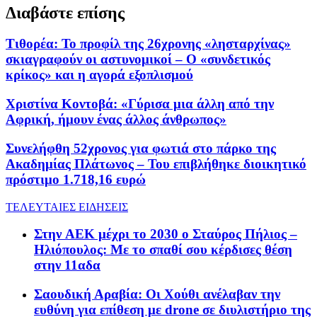
Διαβάστε επίσης
Τιθορέα: Το προφίλ της 26χρονης «λησταρχίνας»
σκιαγραφούν οι αστυνομικοί – Ο «συνδετικός
κρίκος» και η αγορά εξοπλισμού
Χριστίνα Κοντοβά: «Γύρισα μια άλλη από την
Αφρική, ήμουν ένας άλλος άνθρωπος»
Συνελήφθη 52χρονος για φωτιά στο πάρκο της
Ακαδημίας Πλάτωνος – Του επιβλήθηκε διοικητικό
πρόστιμο 1.718,16 ευρώ
ΤΕΛΕΥΤΑΙΕΣ ΕΙΔΗΣΕΙΣ
Στην AEK μέχρι το 2030 ο Σταύρος Πήλιος –
Ηλιόπουλος: Με το σπαθί σου κέρδισες θέση
στην 11αδα
Σαουδική Αραβία: Οι Χούθι ανέλαβαν την
ευθύνη για επίθεση με drone σε διυλιστήριο της