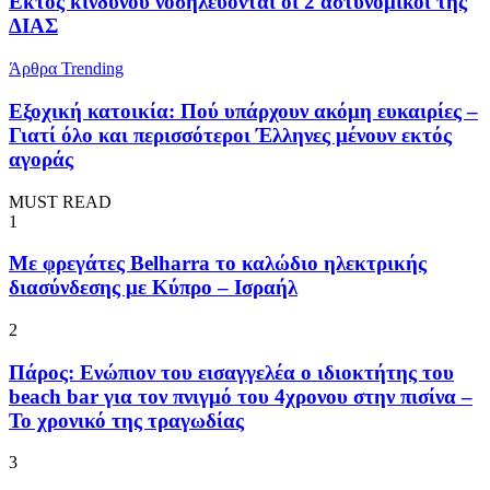
Εκτός κινδύνου νοσηλεύονται οι 2 αστυνομικοί της
ΔΙΑΣ
Άρθρα
Trending
Εξοχική κατοικία: Πού υπάρχουν ακόμη ευκαιρίες –
Γιατί όλο και περισσότεροι Έλληνες μένουν εκτός
αγοράς
MUST READ
1
Με φρεγάτες Belharra το καλώδιο ηλεκτρικής
διασύνδεσης με Κύπρο – Ισραήλ
2
Πάρος: Ενώπιον του εισαγγελέα ο ιδιοκτήτης του
beach bar για τον πνιγμό του 4χρονου στην πισίνα –
Το χρονικό της τραγωδίας
3