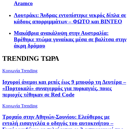
Aramco
Λουτράκι: Άνδρας εντοπίστηκε νεκρός δίπλα σε
κάδους απορριμμάτων – ΦΩΤΟ και ΒΙΝΤΕΟ
Μακάβρια ανακάλυψη στην Αυστραλία:
Βρέθηκε πτώμα γυναίκας μέσα σε βαλίτσα στην
άκρη δρόμου
TRENDING ΤΩΡΑ
Κοινωνία
Trending
Ισχυροί άνεμοι και ριπές έως 9 μποφόρ τη Δευτέρα –
«Πορτοκαλί» συναγερμός για πυρκαγιές, ποιες
περιοχές τέθηκαν σε Red Code
Κοινωνία
Trending
Τροχαίο στην Αθηνών-Σουνίου: Ελεύθερος με
εντολή εισαγγελέα ο οδηγός του αυτοκινήτου –