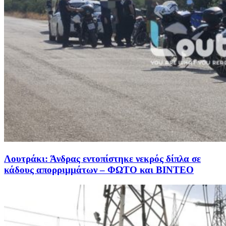
Λουτράκι: Άνδρας εντοπίστηκε νεκρός δίπλα σε
κάδους απορριμμάτων – ΦΩΤΟ και ΒΙΝΤΕΟ