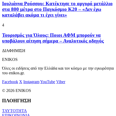
Ιουλιάννα Ρούσσου: Κατέκτησε το αργυρό μετάλλιο
στα 800 μέτρα στο Παγκόσμιο Κ20 – «Δεν έχω
καταλάβει ακόμα τι έχει γίνει»
4
Τουρισμός για Όλους: Ποιοι ΑΦΜ μπορούν να
υποβάλουν αίτηση σήμερα – Αναλυτικός οδηγός
ΔΙΑΦΗΜΙΣΗ
ENIKOS
Όλες οι ειδήσεις από την Ελλάδα και τον κόσμο με την εγκυρότητα
του enikos.gr.
Facebook
X
Instagram
YouTube
Viber
© 2026 ENIKOS
ΠΛΟΗΓΗΣΗ
ΤΑΥΤΟΤΗΤΑ
ΕΠΙΚΟΙΝΩΝΙΑ