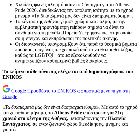
Χιλιάδες φωνές πλημμύρισαν το Σύνταγμα για το Athens
Pride 2026, διεκδικώντας την απόλυτη ισότητα με το ηχηρό
μήνυμα «Τα δικαιώματά μας δεν είναι διαπραγματεύσιμα».
Το κέντρο της Αθήνας γέμισε χρώμα και παλμό, με την
εμβληματική τριαντάμετρη rainbow σημαία να δίνει το
σύνθημα για τη μεγάλη Πορεία Υπερηφάνειας, στην οποία
συμμετείχαν και εκπρόσωποι της πολιτικής σκηνής.
Οι διοργανωτές υπογραμμίζουν ότι, παρά τα θεσμικά βήματα
προόδου, ο αγώνας απέχει πολύ από το να θεωρηθεί λήξας,
καθώς τα LGBTQI+ άτομα εξακολουθούν να
αντιμετωπίζουν καθημερινά βαθιές διακρίσεις.
Το κείμενο κάθε σύνοψης ελέγχεται από δημοσιογράφους του
ENIKOS
Google
Προσθέστε το ENIKOS ως προτιμώμενη πηγή στη
Google
«Τα δικαιώματά μας δεν είναι διαπραγματεύσιμα».
Με αυτό το ηχηρό
και ξεκάθαρο μήνυμα, το
Athens Pride επέστρεψε για 21η
χρονιά στο κέντρο της Αθήνας,
μετατρέποντας την
Πλατεία
Συντάγματος, σ
ε έναν ζωντανό χώρο διεκδίκησης, μνήμης και
γιορτής.