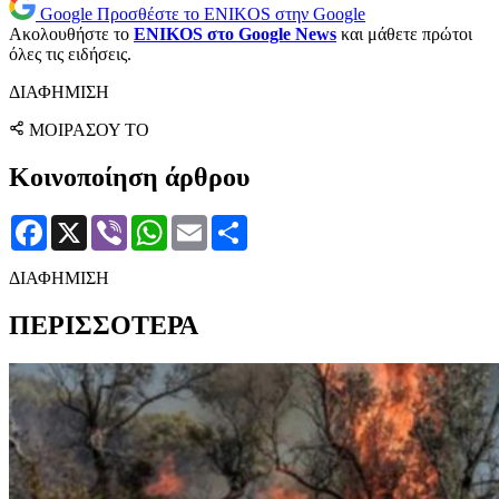
Google
Προσθέστε το ENIKOS στην Google
Ακολουθήστε το
ENIKOS στο Google News
και μάθετε πρώτοι
όλες τις ειδήσεις.
ΔΙΑΦΗΜΙΣΗ
ΜΟΙΡΑΣΟΥ ΤΟ
Κοινοποίηση άρθρου
Facebook
X
Viber
WhatsApp
Email
Μοιραστείτε
ΔΙΑΦΗΜΙΣΗ
ΠΕΡΙΣΣΟΤΕΡΑ