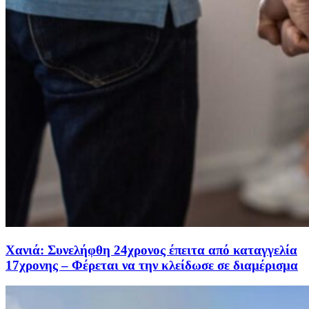
Χανιά: Συνελήφθη 24χρονος έπειτα από καταγγελία
17χρονης – Φέρεται να την κλείδωσε σε διαμέρισμα