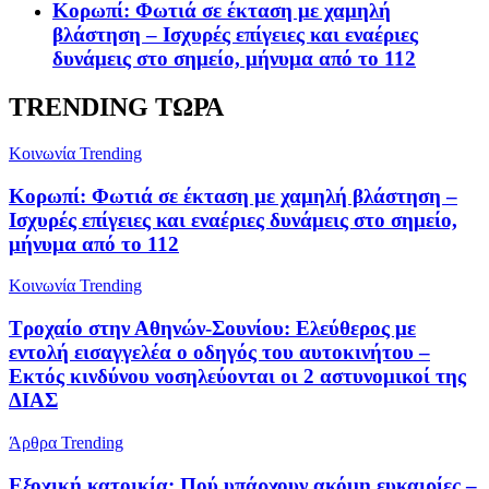
Κορωπί: Φωτιά σε έκταση με χαμηλή
βλάστηση – Ισχυρές επίγειες και εναέριες
δυνάμεις στο σημείο, μήνυμα από το 112
TRENDING ΤΩΡΑ
Κοινωνία
Trending
Κορωπί: Φωτιά σε έκταση με χαμηλή βλάστηση –
Ισχυρές επίγειες και εναέριες δυνάμεις στο σημείο,
μήνυμα από το 112
Κοινωνία
Trending
Τροχαίο στην Αθηνών-Σουνίου: Ελεύθερος με
εντολή εισαγγελέα ο οδηγός του αυτοκινήτου –
Εκτός κινδύνου νοσηλεύονται οι 2 αστυνομικοί της
ΔΙΑΣ
Άρθρα
Trending
Εξοχική κατοικία: Πού υπάρχουν ακόμη ευκαιρίες –