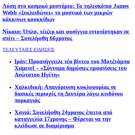
Λύση στο κοσμικό μυστήριο: Το τηλεσκόπιο James
Webb «ξεκλειδώνει» το μυστικό των μικρών
κόκκινων κουκκίδων
Νίκαια: Όπλα, τέιζερ και φυσίγγια εντοπίστηκαν σε
σπίτι – Συνελήφθη 66χρονος
ΤΕΛΕΥΤΑΙΕΣ ΕΙΔΗΣΕΙΣ
Ιράν: Προανήγγειλε νέο βίντεο του Μοτζτάμπα
Χαμενεΐ – «Σύντομα δημόσιες εμφανίσεις του
Ανώτατου Ηγέτη»
Χαλκιδική: Απαγόρευση κυκλοφορίας σε
δασικές περιοχές τη Δευτέρα λόγω κινδύνου
πυρκαγιάς
Χανιά: Συνελήφθη 24χρονος έπειτα από
καταγγελία 17χρονης – Φέρεται να την
κλείδωσε σε διαμέρισμα