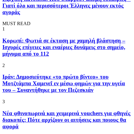
Γιατί όλο και περισσότεροι Έλληνες μένουν εκτός
αγοράς
MUST READ
1
Κορωπί: Φωτιά σε έκταση με χαμηλή βλάστηση –
Ισχυρές επίγειες και εναέριες δυνάμεις στο σημείο,
μήνυμα από το 112
2
Ιράν: Δημοσιεύτηκε «το πρώτο βίντεο» του
Μοτζτάμπα Χαμενεΐ εν μέσω φημών για την υγεία
του – Συναντήθηκε με τον Πεζεσκιάν
3
Νέα φθινοπωρινά και χειμερινά vouchers για φθηνές
διακοπές: Πότε αρχίζουν οι αιτήσεις και ποιους θα
αφορά