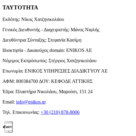
ΤΑΥΤΟΤΗΤΑ
Εκδότης:
Νίκος Χατζηνικολάου
Γενικός Διευθυντής - Διαχειριστής:
Μάνος Νιφλής
Διευθύντρια Σύνταξης:
Στεφανία Κασίμη
Ιδιοκτησία - Δικαιούχος domain:
ENIKOS AE
Νόμιμος Εκπρόσωπος:
Στέργιος Χατζηνικολάου
Επωνυμία:
ΕΝΙΚΟΣ ΥΠΗΡΕΣΙΕΣ ΔΙΑΔΙΚΤΥΟΥ ΑΕ
ΑΦΜ:
800384700
ΔΟΥ:
ΚΕΦΟΔΕ ΑΤΤΙΚΗΣ
Έδρα:
Πλαστήρα Νικολάου, Μαρούσι, 151 24
Email:
info@enikos.gr
Τηλ. Επικοινωνίας:
+30 (210) 878-8006