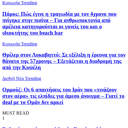
Κοινωνία
Trending
Πάρος: Πώς έγινε η τραγωδία με τον 4χρονο που
πνίγηκε στην πισίνα – Για ανθρωποκτονία από
αμέλεια κατηγορούνται οι γονείς του και ο
ιδιοκτήτης του beach bar
Κοινωνία
Trending
Θρίλερ στον Λυκαβηττό: Σε εξέλιξη η έρευνα για τον
θάνατο της 57χρονης – Εξετάζεται η διαδρομή της
από την Κυψέλη
Διεθνή Νέα
Trending
Ορμούζ: Οι 6 απαιτήσεις του Ιράν που «τινάζουν
στον αέρα» τις ελπίδες για άμεσο άνοιγμα – Γιατί το
deal με το Ομάν δεν αρκεί
MUST READ
1