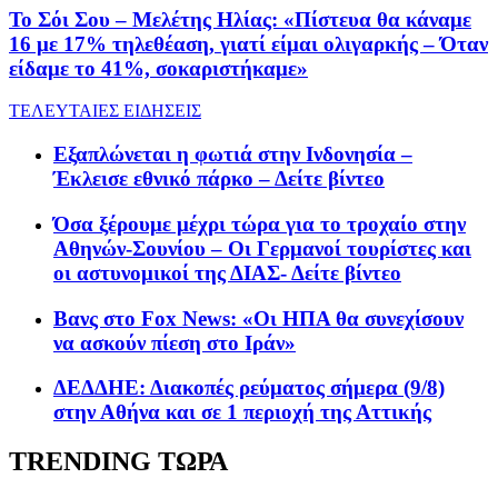
Το Σόι Σου – Μελέτης Ηλίας: «Πίστευα θα κάναμε
16 με 17% τηλεθέαση, γιατί είμαι ολιγαρκής – Όταν
είδαμε το 41%, σοκαριστήκαμε»
ΤΕΛΕΥΤΑΙΕΣ ΕΙΔΗΣΕΙΣ
Εξαπλώνεται η φωτιά στην Ινδονησία –
Έκλεισε εθνικό πάρκο – Δείτε βίντεο
Όσα ξέρουμε μέχρι τώρα για το τροχαίο στην
Αθηνών-Σουνίου – Οι Γερμανοί τουρίστες και
οι αστυνομικοί της ΔΙΑΣ- Δείτε βίντεο
Βανς στο Fox News: «Οι ΗΠΑ θα συνεχίσουν
να ασκούν πίεση στο Ιράν»
ΔΕΔΔΗΕ: Διακοπές ρεύματος σήμερα (9/8)
στην Αθήνα και σε 1 περιοχή της Αττικής
TRENDING ΤΩΡΑ