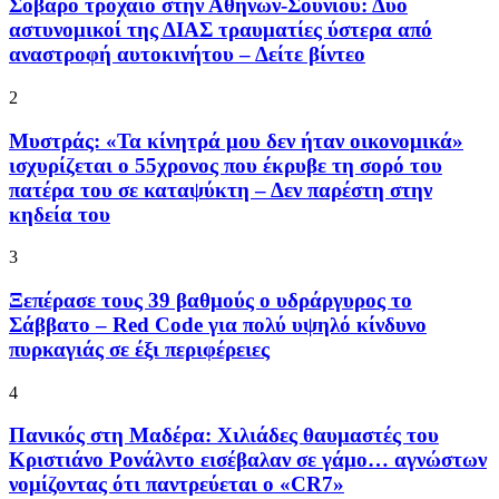
Σοβαρό τροχαίο στην Αθηνών-Σουνίου: Δύο
αστυνομικοί της ΔΙΑΣ τραυματίες ύστερα από
αναστροφή αυτοκινήτου – Δείτε βίντεο
2
Μυστράς: «Τα κίνητρά μου δεν ήταν οικονομικά»
ισχυρίζεται ο 55χρονος που έκρυβε τη σορό του
πατέρα του σε καταψύκτη – Δεν παρέστη στην
κηδεία του
3
Ξεπέρασε τους 39 βαθμούς ο υδράργυρος το
Σάββατο – Red Code για πολύ υψηλό κίνδυνο
πυρκαγιάς σε έξι περιφέρειες
4
Πανικός στη Μαδέρα: Χιλιάδες θαυμαστές του
Κριστιάνο Ρονάλντο εισέβαλαν σε γάμο… αγνώστων
νομίζοντας ότι παντρεύεται ο «CR7»