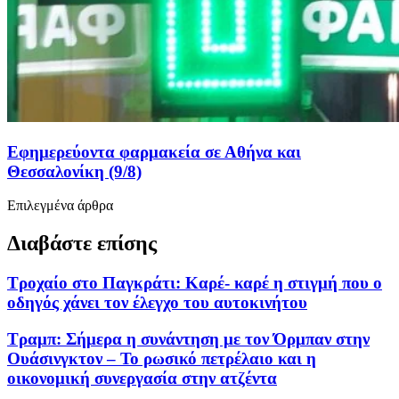
Εφημερεύοντα φαρμακεία σε Αθήνα και
Θεσσαλονίκη (9/8)
Επιλεγμένα άρθρα
Διαβάστε επίσης
Τροχαίο στο Παγκράτι: Καρέ- καρέ η στιγμή που ο
οδηγός χάνει τον έλεγχο του αυτοκινήτου
Τραμπ: Σήμερα η συνάντηση με τον Όρμπαν στην
Ουάσινγκτον – Το ρωσικό πετρέλαιο και η
οικονομική συνεργασία στην ατζέντα