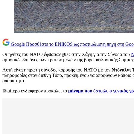
Google
Προσθέστε το ENIKOS ως προτιμώμενη πηγή στη Goo
Οι ηγέτες του ΝΑΤΟ έφθασαν χθες στην Χάγη για την Σύνοδο του
Ν
αμυντικές δαπάνες των κρατών μελών της βορειοατλαντικής Συμμαχί
Αυτή είναι η πρώτη σύνοδος κορυφής του ΝΑΤΟ με τον
Ντόναλντ 
πληροφορίες στον διεθνή Τύπο, προκειμένου να αποφύγουν κάποιο α
απαραίτητο.
Ιδιαίτερο ενδιαφέρον προκαλεί το
μήνυμα που έστειλε ο γενικός 