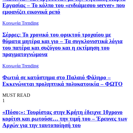
Εργασίας – Το κόλπο του «ενδιάμεσου server» που
εμφανίζει εικονικά ρεπό
Κοινωνία
Trending
Σέρρες: Το χρονικό του φρικτού τροχαίου με
θύματα μητέρα και γιο – Τα συγκλονιστικά λόγια
του πατέρα και συζύγου και η εκτίμηση του
πραγματογνώμονα
Κοινωνία
Trending
Φωτιά σε κατάστημα στο Παλαιό Φάληρο –
Εκκενώνεται προληπτικά πολυκατοικία – ΦΩΤΟ
MUST READ
1
«Πόσο;»: Τουρίστας στην Κρήτη έδειχνε 10χρονο
κορίτσι και ρωτούσε… την τιμή του – Έρευνες των
Αρχών για την ταυτοποίησή του