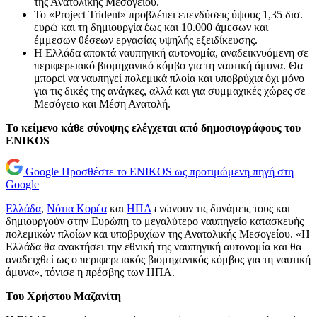
της Ανατολικής Μεσογείου.
Το «Project Trident» προβλέπει επενδύσεις ύψους 1,35 δισ.
ευρώ και τη δημιουργία έως και 10.000 άμεσων και
έμμεσων θέσεων εργασίας υψηλής εξειδίκευσης.
Η Ελλάδα αποκτά ναυπηγική αυτονομία, αναδεικνυόμενη σε
περιφερειακό βιομηχανικό κόμβο για τη ναυτική άμυνα. Θα
μπορεί να ναυπηγεί πολεμικά πλοία και υποβρύχια όχι μόνο
για τις δικές της ανάγκες, αλλά και για συμμαχικές χώρες σε
Μεσόγειο και Μέση Ανατολή.
Το κείμενο κάθε σύνοψης ελέγχεται από δημοσιογράφους του
ENIKOS
Google
Προσθέστε το ENIKOS ως προτιμώμενη πηγή στη
Google
Ελλάδα
,
Νότια Κορέα
και
ΗΠΑ
ενώνουν τις δυνάμεις τους και
δημιουργούν στην Ευρώπη το μεγαλύτερο ναυπηγείο κατασκευής
πολεμικών πλοίων και υποβρυχίων της Ανατολικής Μεσογείου. «Η
Ελλάδα θα ανακτήσει την εθνική της ναυπηγική αυτονομία και θα
αναδειχθεί ως ο περιφερειακός βιομηχανικός κόμβος για τη ναυτική
άμυνα», τόνισε η πρέσβης των ΗΠΑ.
Του Χρήστου Μαζανίτη