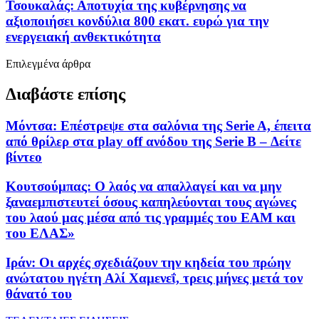
Τσουκαλάς: Αποτυχία της κυβέρνησης να
αξιοποιήσει κονδύλια 800 εκατ. ευρώ για την
ενεργειακή ανθεκτικότητα
Επιλεγμένα άρθρα
Διαβάστε επίσης
Μόντσα: Επέστρεψε στα σαλόνια της Serie A, έπειτα
από θρίλερ στα play off ανόδου της Serie B – Δείτε
βίντεο
Κουτσούμπας: Ο λαός να απαλλαγεί και να μην
ξαναεμπιστευτεί όσους καπηλεύονται τους αγώνες
του λαού μας μέσα από τις γραμμές του ΕΑΜ και
του ΕΛΑΣ»
Ιράν: Οι αρχές σχεδιάζουν την κηδεία του πρώην
ανώτατου ηγέτη Αλί Χαμενεΐ, τρεις μήνες μετά τον
θάνατό του