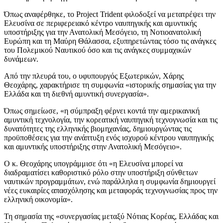
Όπως αναφέρθηκε, το Project Trident φιλοδοξεί να μετατρέψει την
Ελευσίνα σε περιφερειακό κέντρο ναυπηγικής και αμυντικής
υποστήριξης για την Ανατολική Μεσόγειο, τη Νοτιοανατολική
Ευρώπη και τη Μαύρη Θάλασσα, εξυπηρετώντας τόσο τις ανάγκες
του Πολεμικού Ναυτικού όσο και τις ανάγκες συμμαχικών
δυνάμεων.
Από την πλευρά του, ο υφυπουργός Εξωτερικών, Χάρης
Θεοχάρης, χαρακτήρισε τη συμφωνία «ιστορικής σημασίας για την
Ελλάδα και τη διεθνή αμυντική συνεργασία».
Όπως σημείωσε, «η σύμπραξη φέρνει κοντά την αμερικανική
αμυντική τεχνολογία, την κορεατική ναυπηγική τεχνογνωσία και τις
δυνατότητες της ελληνικής βιομηχανίας, δημιουργώντας τις
προϋποθέσεις για την ανάπτυξη ενός ισχυρού κέντρου ναυπηγικής
και αμυντικής υποστήριξης στην Ανατολική Μεσόγειο».
Ο κ. Θεοχάρης υπογράμμισε ότι «η Ελευσίνα μπορεί να
διαδραματίσει καθοριστικό ρόλο στην υποστήριξη σύνθετων
ναυτικών προγραμμάτων, ενώ παράλληλα η συμφωνία δημιουργεί
νέες ευκαιρίες απασχόλησης και μεταφοράς τεχνογνωσίας προς την
ελληνική οικονομία».
Τη σημασία της «συνεργασίας μεταξύ Νότιας Κορέας, Ελλάδας και