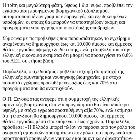
Η τρίτη και μεγαλύτερη φάση, ύψους 1 δισ. ευρώ, προβλέπει την
εγκατάσταση προηγμένου βιομηχανικού εξοπλισμού,
αυτοματοποιημένων γραμμών παραγωγής και εξειδικευμένων
υποδομών, οι οποίες θα μπορούν να υποστηρίξουν ακόμη και
προγράμματα ναυπήγησης και υποστήριξης υποβρυχίων.
Σύμφωνα με τις προβλέψεις που παρουσιάστηκαν, το εγχείρημα
αναμένεται να δημιουργήσει έως και 10.000 άμεσες και έμμεσες
θέσεις εργασίας υψηλής εξειδίκευσης, ενώ η συμβολή του στην
ελληνική οικονομία εκτιμάται ότι μπορεί να προσεγγίσει το 0,8%
του ΑΕΠ σε ετήσια βάση.
Παράλληλα, ο σχεδιασμός προβλέπει ισχυρή συμμετοχή της
ελληνικής αμυντικής και ναυπηγικής βιομηχανίας, με στόχο
ποσοστό εγχώριας προστιθέμενης αξίας έως και 70% στα
προγράμματα που θα αναπτυχθούν.
Ο Π. Ξενοκώστας ανέφερε ότι η συμμετοχή της ελληνικής
αμυντικής βιομηχανίας στα νέα προγράμματα θα είναι ιδιαίτερα
υψηλή, με στόχο εγχώρια προστιθέμενη αξία 70%, ενώ εκτίμησε
ότι η επένδυση θα δημιουργήσει 10.000 άμεσες και έμμεσες
θέσεις εργασίας μέσα στα επόμενα 5 έως 7 χρόνια. Παράλληλα,
πρόσθεσε: «Η Ελλάδα μπορεί πλέον να περάσει από τον ρόλο του
αγοραστή αμυντικών συστημάτων στον ρόλο του παραγωγού και
υποστηρικτή προηγμένων ναυτικών και αμυντικών δυνατοτήτων».