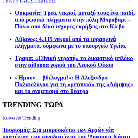
ΤΕΛΕΥΤΑΙΕΣ ΕΙΔΗΣΕΙΣ
Ουκρανία: Τρεις νεκροί, μεταξύ τους ένα παιδί,
από ρωσικά πλήγματα στην πόλη Μπροβαρί –
Πάνω από δέκα ισχυρές εκρήξεις στο Κίεβο
Λίβανος: 4.335 νεκροί από τα ισραηλινά
πλήγματα, σύμφωνα με το υπουργείο Υγείας
Τραμπ: «Εθνική ντροπή» το δικαστικό μπλόκο
στην αίθουσα χορού του Λευκού Οίκου
«Ήμουν… βδέλυγμα!»: Η Αλεξάνδρα
Παλαιολόγου για τη «ρετσινιά» της «Λάμψης»
και το σνομπισμό στο θέατρο
TRENDING ΤΩΡΑ
Κοινωνία
Trending
Τουρισμός: Στο μικροσκόπιο των Αρχών νέα
«πατέντα» των εργοδοτών με την Ψηφιακή Κάρτα