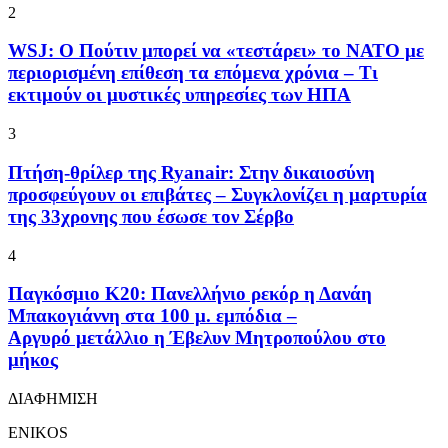
2
WSJ: Ο Πούτιν μπορεί να «τεστάρει» το ΝΑΤΟ με
περιορισμένη επίθεση τα επόμενα χρόνια – Τι
εκτιμούν οι μυστικές υπηρεσίες των ΗΠΑ
3
Πτήση-θρίλερ της Ryanair: Στην δικαιοσύνη
προσφεύγουν οι επιβάτες – Συγκλονίζει η μαρτυρία
της 33χρονης που έσωσε τον Σέρβο
4
Παγκόσμιο Κ20: Πανελλήνιο ρεκόρ η Δανάη
Μπακογιάννη στα 100 μ. εμπόδια –
Αργυρό μετάλλιο η Έβελυν Μητροπούλου στο
μήκος
ΔΙΑΦΗΜΙΣΗ
ENIKOS