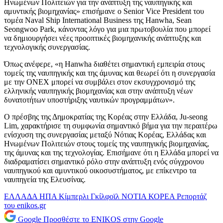
Ηνωμένων Πολιτειών για την ανάπτυξη της ναυπηγικής και
αμυντικής βιομηχανίας» επισήμανε ο Senior Vice President του
τομέα Naval Ship International Business της Hanwha, Sean
Seongwoo Park, κάνοντας λόγο για μια πρωτοβουλία που μπορεί
να δημιουργήσει νέες προοπτικές βιομηχανικής ανάπτυξης και
τεχνολογικής συνεργασίας.
Όπως ανέφερε, «η Hanwha διαθέτει σημαντική εμπειρία στους
τομείς της ναυπηγικής και της άμυνας και θεωρεί ότι η συνεργασία
με την ONEX μπορεί να συμβάλει στον εκσυγχρονισμό της
ελληνικής ναυπηγικής βιομηχανίας και στην ανάπτυξη νέων
δυνατοτήτων υποστήριξης ναυτικών προγραμμάτων».
Ο πρέσβης της Δημοκρατίας της Κορέας στην Ελλάδα, Ju-seong
Lim, χαρακτήρισε τη συμφωνία σημαντικό βήμα για την περαιτέρω
ενίσχυση της συνεργασίας μεταξύ Νότιας Κορέας, Ελλάδας και
Ηνωμένων Πολιτειών στους τομείς της ναυπηγικής βιομηχανίας,
της άμυνας και της τεχνολογίας. Επισήμανε ότι η Ελλάδα μπορεί να
διαδραματίσει σημαντικό ρόλο στην ανάπτυξη ενός σύγχρονου
ναυπηγικού και αμυντικού οικοσυστήματος, με επίκεντρο τα
ναυπηγεία της Ελευσίνας.
ΕΛΛΑΔΑ
ΗΠΑ
Κίμπερλι Γκίλφοϊλ
ΝΟΤΙΑ ΚΟΡΕΑ
Ρεπορτάζ
του enikos.gr
Google
Προσθέστε το ENIKOS στην Google