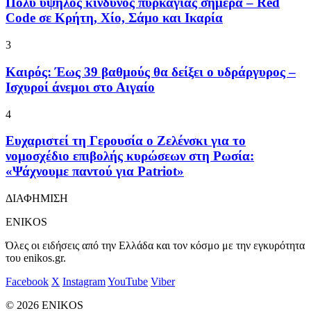
Πολύ υψηλός κίνδυνος πυρκαγιάς σήμερα – Red
Code σε Κρήτη, Χίο, Σάμο και Ικαρία
3
Καιρός: Έως 39 βαθμούς θα δείξει ο υδράργυρος –
Ισχυροί άνεμοι στο Αιγαίο
4
Ευχαριστεί τη Γερουσία ο Ζελένσκι για το
νομοσχέδιο επιβολής κυρώσεων στη Ρωσία:
«Ψάχνουμε παντού για Patriot»
ΔΙΑΦΗΜΙΣΗ
ENIKOS
Όλες οι ειδήσεις από την Ελλάδα και τον κόσμο με την εγκυρότητα
του enikos.gr.
Facebook
X
Instagram
YouTube
Viber
© 2026 ENIKOS