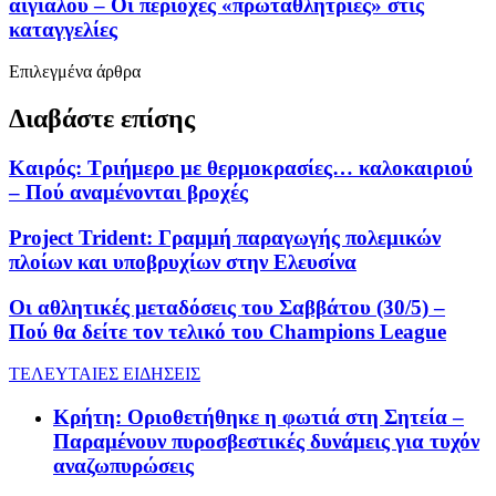
αιγιαλού – Οι περιοχές «πρωταθλήτριες» στις
καταγγελίες
Επιλεγμένα άρθρα
Διαβάστε επίσης
Καιρός: Τριήμερο με θερμοκρασίες… καλοκαιριού
– Πού αναμένονται βροχές
Project Trident: Γραμμή παραγωγής πολεμικών
πλοίων και υποβρυχίων στην Ελευσίνα
Οι αθλητικές μεταδόσεις του Σαββάτου (30/5) –
Πού θα δείτε τον τελικό του Champions League
ΤΕΛΕΥΤΑΙΕΣ ΕΙΔΗΣΕΙΣ
Κρήτη: Οριοθετήθηκε η φωτιά στη Σητεία –
Παραμένουν πυροσβεστικές δυνάμεις για τυχόν
αναζωπυρώσεις