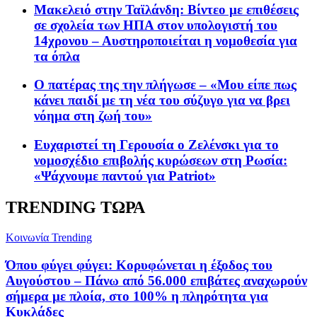
Μακελειό στην Ταϊλάνδη: Βίντεο με επιθέσεις
σε σχολεία των ΗΠΑ στον υπολογιστή του
14χρονου – Αυστηροποιείται η νομοθεσία για
τα όπλα
Ο πατέρας της την πλήγωσε – «Μου είπε πως
κάνει παιδί με τη νέα του σύζυγο για να βρει
νόημα στη ζωή του»
Ευχαριστεί τη Γερουσία ο Ζελένσκι για το
νομοσχέδιο επιβολής κυρώσεων στη Ρωσία:
«Ψάχνουμε παντού για Patriot»
TRENDING ΤΩΡΑ
Κοινωνία
Trending
Όπου φύγει φύγει: Κορυφώνεται η έξοδος του
Αυγούστου – Πάνω από 56.000 επιβάτες αναχωρούν
σήμερα με πλοία, στο 100% η πληρότητα για
Κυκλάδες