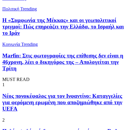
Πολιτική
Trending
Η «Συμφωνία της Μέκκας» και οι γεωπολιτικοί
τριγμοί: Πώς επηρεάζει την Ελλάδα, το Ισραήλ και
το Ιράν
Κοινωνία
Trending
Marfin: Στις φωτογραφίες της επίθεσης δεν είναι η
46χρονη, λέει ο δικηγόρος της – Απολογείται την
Τρίτη
MUST READ
1
Νέος πονοκέφαλος για τον Ινφαντίνο: Καταγγελίες
για φερόμενη ερωμένη που αποζημιώθηκε από την
UEFA
2