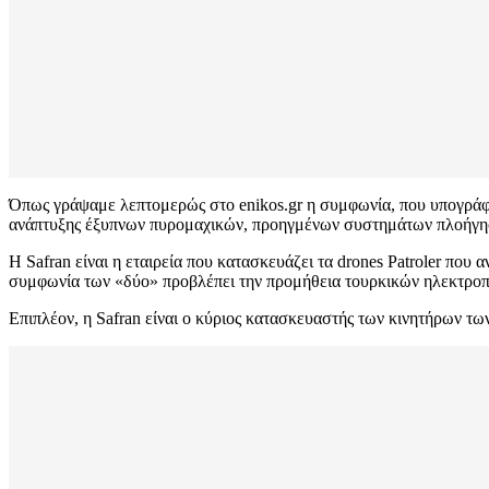
Όπως γράψαμε λεπτομερώς στο enikos.gr η συμφωνία, που υπογρά
ανάπτυξης έξυπνων πυρομαχικών, προηγμένων συστημάτων πλοήγησ
Η Safran είναι η εταιρεία που κατασκευάζει τα drones Patroler που 
συμφωνία των «δύο» προβλέπει την προμήθεια τουρκικών ηλεκτροπτ
Επιπλέον, η Safran είναι ο κύριος κατασκευαστής των κινητήρων τω