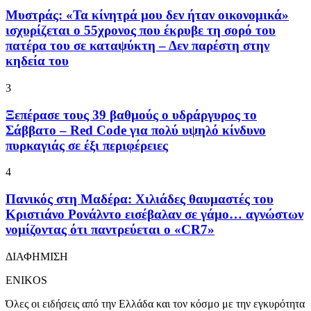
Μυστράς: «Τα κίνητρά μου δεν ήταν οικονομικά»
ισχυρίζεται ο 55χρονος που έκρυβε τη σορό του
πατέρα του σε καταψύκτη – Δεν παρέστη στην
κηδεία του
3
Ξεπέρασε τους 39 βαθμούς ο υδράργυρος το
Σάββατο – Red Code για πολύ υψηλό κίνδυνο
πυρκαγιάς σε έξι περιφέρειες
4
Πανικός στη Μαδέρα: Χιλιάδες θαυμαστές του
Κριστιάνο Ρονάλντο εισέβαλαν σε γάμο… αγνώστων
νομίζοντας ότι παντρεύεται ο «CR7»
ΔΙΑΦΗΜΙΣΗ
ENIKOS
Όλες οι ειδήσεις από την Ελλάδα και τον κόσμο με την εγκυρότητα