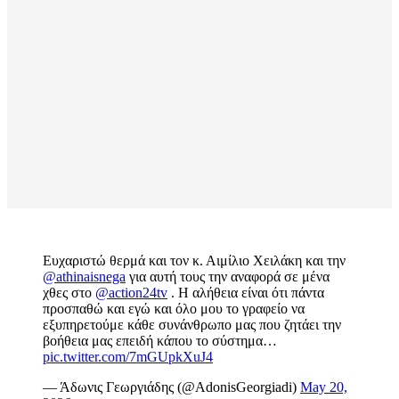
Ευχαριστώ θερμά και τον κ. Αιμίλιο Χειλάκη και την
@athinaisnega
για αυτή τους την αναφορά σε μένα
χθες στο
@action24tv
. Η αλήθεια είναι ότι πάντα
προσπαθώ και εγώ και όλο μου το γραφείο να
εξυπηρετούμε κάθε συνάνθρωπο μας που ζητάει την
βοήθεια μας επειδή κάπου το σύστημα…
pic.twitter.com/7mGUpkXuJ4
— Άδωνις Γεωργιάδης (@AdonisGeorgiadi)
May 20,