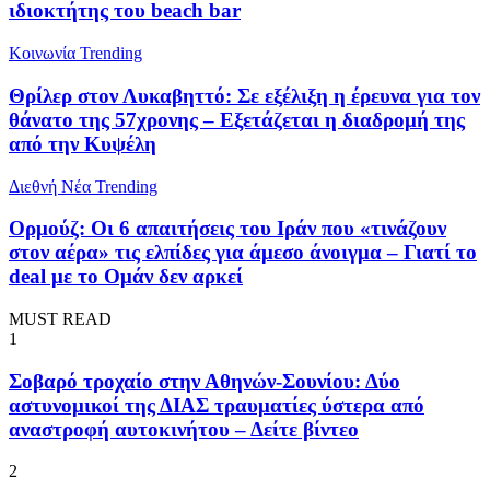
ιδιοκτήτης του beach bar
Κοινωνία
Trending
Θρίλερ στον Λυκαβηττό: Σε εξέλιξη η έρευνα για τον
θάνατο της 57χρονης – Εξετάζεται η διαδρομή της
από την Κυψέλη
Διεθνή Νέα
Trending
Ορμούζ: Οι 6 απαιτήσεις του Ιράν που «τινάζουν
στον αέρα» τις ελπίδες για άμεσο άνοιγμα – Γιατί το
deal με το Ομάν δεν αρκεί
MUST READ
1
Σοβαρό τροχαίο στην Αθηνών-Σουνίου: Δύο
αστυνομικοί της ΔΙΑΣ τραυματίες ύστερα από
αναστροφή αυτοκινήτου – Δείτε βίντεο
2