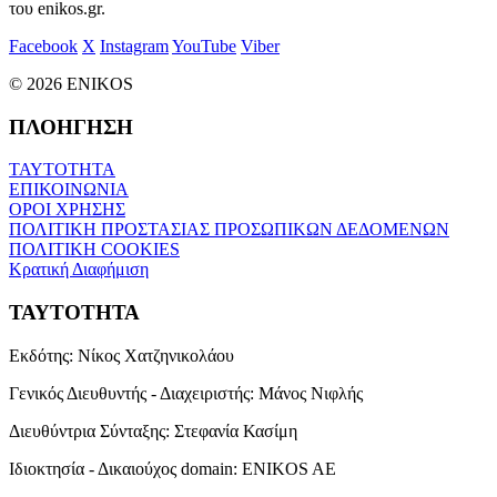
του enikos.gr.
Facebook
X
Instagram
YouTube
Viber
© 2026 ENIKOS
ΠΛΟΗΓΗΣΗ
ΤΑΥΤΟΤΗΤΑ
ΕΠΙΚΟΙΝΩΝΙΑ
ΟΡΟΙ ΧΡΗΣΗΣ
ΠΟΛΙΤΙΚΗ ΠΡΟΣΤΑΣΙΑΣ ΠΡΟΣΩΠΙΚΩΝ ΔΕΔΟΜΕΝΩΝ
ΠΟΛΙΤΙΚΗ COOKIES
Κρατική Διαφήμιση
ΤΑΥΤΟΤΗΤΑ
Εκδότης:
Νίκος Χατζηνικολάου
Γενικός Διευθυντής - Διαχειριστής:
Μάνος Νιφλής
Διευθύντρια Σύνταξης:
Στεφανία Κασίμη
Ιδιοκτησία - Δικαιούχος domain:
ENIKOS AE