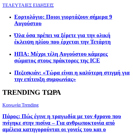
ΤΕΛΕΥΤΑΙΕΣ ΕΙΔΗΣΕΙΣ
Εορτολόγιο: Ποιοι γιορτάζουν σήμερα 9
Αυγούστου
Όλα όσα πρέπει να ξέρετε για την ολική
έκλειψη ηλίου που έρχεται την Τετάρτη
ΗΠΑ: Μέχρι τέλη Αυγούστου κάμερες
σώματος στους πράκτορες της ICE
Πεζεσκιάν: «Τώρα είναι η καλύτερη στιγμή για
την επίτευξη συμφωνίας»
TRENDING ΤΩΡΑ
Κοινωνία
Trending
Πάρος: Πώς έγινε η τραγωδία με τον 4χρονο που
πνίγηκε στην πισίνα – Για ανθρωποκτονία από
αμέλεια κατηγορούνται οι γονείς του και ο