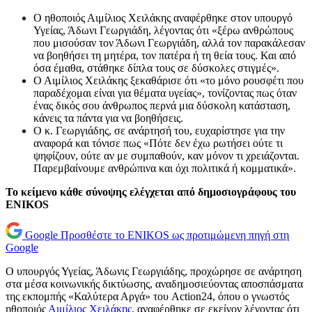
Ο ηθοποιός Αιμίλιος Χειλάκης αναφέρθηκε στον υπουργό
Υγείας, Άδωνι Γεωργιάδη, λέγοντας ότι «ξέρω ανθρώπους
που μισούσαν τον Άδωνι Γεωργιάδη, αλλά τον παρακάλεσαν
να βοηθήσει τη μητέρα, τον πατέρα ή τη θεία τους. Και από
όσα έμαθα, στάθηκε δίπλα τους σε δύσκολες στιγμές».
Ο Αιμίλιος Χειλάκης ξεκαθάρισε ότι «το μόνο ρουσφέτι που
παραδέχομαι είναι για θέματα υγείας», τονίζοντας πως όταν
ένας δικός σου άνθρωπος περνά μια δύσκολη κατάσταση,
κάνεις τα πάντα για να βοηθήσεις.
Ο κ. Γεωργιάδης, σε ανάρτησή του, ευχαρίστησε για την
αναφορά και τόνισε πως «Πότε δεν έχω ρωτήσει ούτε τι
ψηφίζουν, ούτε αν με συμπαθούν, καν μόνον τι χρειάζονται.
Παρεμβαίνουμε ανθρώπινα και όχι πολιτικά ή κομματικά».
Το κείμενο κάθε σύνοψης ελέγχεται από δημοσιογράφους του
ENIKOS
Google
Προσθέστε το ENIKOS ως προτιμώμενη πηγή στη
Google
Ο υπουργός Υγείας, Άδωνις Γεωργιάδης, προχώρησε σε ανάρτηση
στα μέσα κοινωνικής δικτύωσης, αναδημοσιεύοντας αποσπάσματα
της εκπομπής «Καλύτερα Αργά» του Action24, όπου ο γνωστός
ηθοποιός
Αιμίλιος Χειλάκης
, αναφέρθηκε σε εκείνον λέγοντας ότι