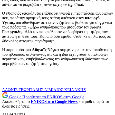
πάντα για να βοηθήσεις», ανέφερε χαρακτηριστικά.
Ο ηθοποιός αποκάλυψε επίσης ότι γνωρίζει περιπτώσεις ανθρώπων
που, παρά την αρνητική τους στάση απέναντι στον
υπουργό
Υγείας,
απευθύνθηκαν σε εκείνον ζητώντας βοήθεια για συγγενικά
τους πρόσωπα. «Ξέρω ανθρώπους που μισούσαν τον
Άδωνι
Γεωργιάδη,
αλλά τον παρακάλεσαν να βοηθήσει τη μητέρα, τον
πατέρα ή τη θεία τους. Και από όσα έμαθα, στάθηκε δίπλα τους σε
δύσκολες στιγμές», περιέγραψε.
Η παρουσιάστρια
Αθηναΐς Νέγκα
συμφώνησε με την τοποθέτηση
του ηθοποιού, δηλώνοντας ότι και η ίδια έχει γνώση αντίστοιχων
περιστατικών, επιβεβαιώνοντας την ανθρωπιστική διάσταση των
παρεμβάσεων σε ζητήματα υγείας.
ΑΔΩΝΙΣ ΓΕΩΡΓΙΑΔΗΣ
ΑΙΜΙΛΙΟΣ ΧΕΙΛΑΚΗΣ
Google
Προσθέστε το ENIKOS στην Google
Ακολουθήστε το
ENIKOS στο Google News
και μάθετε πρώτοι
όλες τις ειδήσεις.
ΔΙΑΦΗΜΙΣΗ