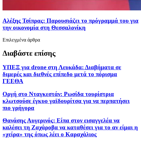
Αλέξης Τσίπρας: Παρουσιάζει το πρόγραμμά του για
την οικονομία στη Θεσσαλονίκη
Επιλεγμένα άρθρα
Διαβάστε επίσης
ΥΠΕΞ για drone στη Λευκάδα: Διαβήματα σε
διμερές και διεθνές επίπεδο μετά το πόρισμα
ΓΕΕΘΑ
Οργή στο Νταγκεστάν: Ρωσίδα τουρίστρια
κλωτσούσε έγκυο γαϊδουρίτσα για να περπατήσει
πιο γρήγορα
Θανάσης Αυγερινός: Είπα στον εισαγγελέα να
καλέσει τη Ζαχάροβα να καταθέσει για το αν είμαι η
«χείρα» της όπως λέει ο Καραχάλιος