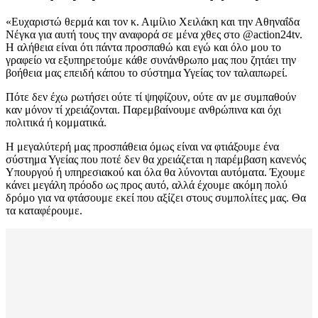
«Ευχαριστώ θερμά και τον κ. Αιμίλιο Χειλάκη και την Αθηναΐδα
Νέγκα για αυτή τους την αναφορά σε μένα χθες στο @action24tv.
Η αλήθεια είναι ότι πάντα προσπαθώ και εγώ και όλο μου το
γραφείο να εξυπηρετούμε κάθε συνάνθρωπο μας που ζητάει την
βοήθεια μας επειδή κάπου το σύστημα Υγείας τον ταλαιπωρεί.
Πότε δεν έχω ρωτήσει ούτε τί ψηφίζουν, ούτε αν με συμπαθούν
καν μόνον τί χρειάζονται. Παρεμβαίνουμε ανθρώπινα και όχι
πολιτικά ή κομματικά.
Η μεγαλύτερή μας προσπάθεια όμως είναι να φτιάξουμε ένα
σύστημα Υγείας που ποτέ δεν θα χρειάζεται η παρέμβαση κανενός
Υπουργού ή υπηρεσιακού και όλα θα λύνονται αυτόματα. Έχουμε
κάνει μεγάλη πρόοδο ως προς αυτό, αλλά έχουμε ακόμη πολύ
δρόμο για να φτάσουμε εκεί που αξίζει στους συμπολίτες μας. Θα
τα καταφέρουμε.