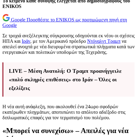
Το κείμενο κάθε σύνοψης ελέγχεται από δημοσιογράφους του
ENIKOS
Google
Προσθέστε το ENIKOS ως προτιμώμενη πηγή στη
Google
Σε τροχιά ανεξέλεγκτης σύγκρουσης οδηγούνται εκ νέου οι σχέσεις
ΗΠΑ και
Ιράν
, με τον Αμερικανό πρόεδρο
Ντόναλντ Τραμπ
να
απειλεί ανοιχτά με νέα διευρυμένα στρατιωτικά πλήγματα κατά των
ενεργειακών και πολιτικών υποδομών της Τεχεράνης.
LIVE – Μέση Ανατολή: Ο Τραμπ προανήγγειλε
«πολύ σκληρές επιθέσεις» στο Ιράν – Όλες οι
εξελίξεις
Η νέα αυτή ανάφλεξη, που ακολουθεί ένα 24ωρο σφοδρών
εκατέρωθεν πληγμάτων, αποτυπώνει το απόλυτο αδιέξοδο στις
διπλωματικές επαφές για τον τερματισμό του πολέμου.
«Μπορεί να συνεχίσω» – Απειλές για νέα