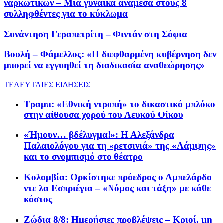
ναρκωτικών – Μία γυναίκα ανάμεσα στους 8
συλληφθέντες για το κύκλωμα
Συνάντηση Γεραπετρίτη – Φιντάν στη Σόφια
Βουλή – Φάμελλος: «Η διεφθαρμένη κυβέρνηση δεν
μπορεί να εγγυηθεί τη διαδικασία αναθεώρησης»
ΤΕΛΕΥΤΑΙΕΣ ΕΙΔΗΣΕΙΣ
Τραμπ: «Εθνική ντροπή» το δικαστικό μπλόκο
στην αίθουσα χορού του Λευκού Οίκου
«Ήμουν… βδέλυγμα!»: Η Αλεξάνδρα
Παλαιολόγου για τη «ρετσινιά» της «Λάμψης»
και το σνομπισμό στο θέατρο
Κολομβία: Ορκίστηκε πρόεδρος ο Αμπελάρδο
ντε λα Εσπριέγια – «Νόμος και τάξη» με κάθε
κόστος
Ζώδια 8/8: Ημερήσιες προβλέψεις – Κριοί, μη