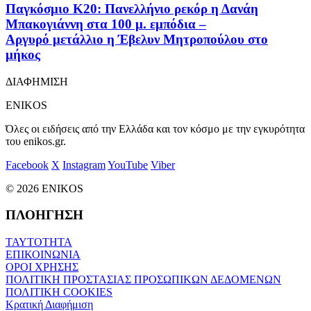
Παγκόσμιο Κ20: Πανελλήνιο ρεκόρ η Δανάη
Μπακογιάννη στα 100 μ. εμπόδια –
Αργυρό μετάλλιο η Έβελυν Μητροπούλου στο
μήκος
ΔΙΑΦΗΜΙΣΗ
ENIKOS
Όλες οι ειδήσεις από την Ελλάδα και τον κόσμο με την εγκυρότητα
του enikos.gr.
Facebook
X
Instagram
YouTube
Viber
© 2026 ENIKOS
ΠΛΟΗΓΗΣΗ
ΤΑΥΤΟΤΗΤΑ
ΕΠΙΚΟΙΝΩΝΙΑ
ΟΡΟΙ ΧΡΗΣΗΣ
ΠΟΛΙΤΙΚΗ ΠΡΟΣΤΑΣΙΑΣ ΠΡΟΣΩΠΙΚΩΝ ΔΕΔΟΜΕΝΩΝ
ΠΟΛΙΤΙΚΗ COOKIES
Κρατική Διαφήμιση