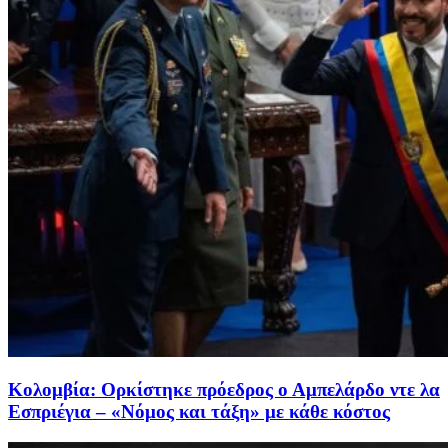
Κολομβία: Ορκίστηκε πρόεδρος ο Αμπελάρδο ντε λα
Εσπριέγια – «Νόμος και τάξη» με κάθε κόστος