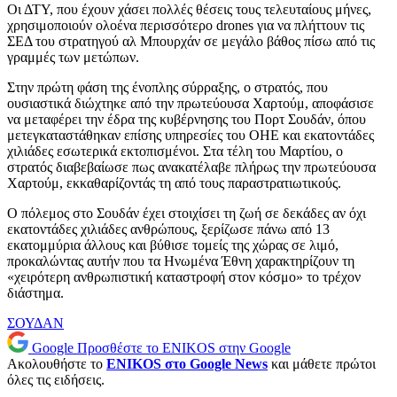
Οι ΔΤΥ, που έχουν χάσει πολλές θέσεις τους τελευταίους μήνες,
χρησιμοποιούν ολοένα περισσότερο drones για να πλήττουν τις
ΣΕΔ του στρατηγού αλ Μπουρχάν σε μεγάλο βάθος πίσω από τις
γραμμές των μετώπων.
Στην πρώτη φάση της ένοπλης σύρραξης, ο στρατός, που
ουσιαστικά διώχτηκε από την πρωτεύουσα Χαρτούμ, αποφάσισε
να μεταφέρει την έδρα της κυβέρνησης του Πορτ Σουδάν, όπου
μετεγκαταστάθηκαν επίσης υπηρεσίες του ΟΗΕ και εκατοντάδες
χιλιάδες εσωτερικά εκτοπισμένοι. Στα τέλη του Μαρτίου, ο
στρατός διαβεβαίωσε πως ανακατέλαβε πλήρως την πρωτεύουσα
Χαρτούμ, εκκαθαρίζοντάς τη από τους παραστρατιωτικούς.
Ο πόλεμος στο Σουδάν έχει στοιχίσει τη ζωή σε δεκάδες αν όχι
εκατοντάδες χιλιάδες ανθρώπους, ξερίζωσε πάνω από 13
εκατομμύρια άλλους και βύθισε τομείς της χώρας σε λιμό,
προκαλώντας αυτήν που τα Ηνωμένα Έθνη χαρακτηρίζουν τη
«χειρότερη ανθρωπιστική καταστροφή στον κόσμο» το τρέχον
διάστημα.
ΣΟΥΔΑΝ
Google
Προσθέστε το ENIKOS στην Google
Ακολουθήστε το
ENIKOS στο Google News
και μάθετε πρώτοι
όλες τις ειδήσεις.