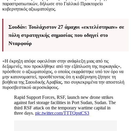
παραστρατιωτικών, δήλωσε στο Γαλλικό Πρακτορείο
κυβερνητικός αξιωματούχος.
Σουδάν: Τουλάχιστον 27 άμαχοι «εκτελέστηκαν» σε
πόλη στρατηγικής σημασίας που οδηγεί στο
Νταρφούρ
«Η έκρηξη απόψε οφειλόταν στην ανάφλεξη μιας από τις
δεξαμενές, που προκλήθηκε από την εξάπλωση της πυρκαγιάς»,
πρόσθεσε ο αξιωματούχος, ο οποίος εκφράστηκε υπό τον όρο να
μην κατονομαστεί, προσθέτοντας ότι η κυβέρνηση ζήτησε τη
βοήθεια της Σαουδικής Αραβίας, πιο συγκεκριμένα την αποστολή
πυροσβεστικού αεροσκάφους.
Rapid Support Forces, RSF, launch new drone strikes
against fuel storage facilities in Port Sudan, Sudan. The
third RSF attack on the temporary wartime capital in
three days.
pic.twitter.com/TTTQpstCS3