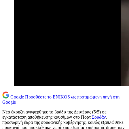
Google
Προσθέστε το ENIKOS ως προτιμώμενη πηγή στη
Google
Νέα έκρηξη αναφέρθηκε το βράδυ της Δευτέρας (5/5) σε
εγκατάσταση αποθήκευσης καυσίμων στο Πορτ
Σουδάν
,
προσωρινή έδρα της σουδανικής κυβέρνησης, καθώς εξαπλώθηκε
πυρκαγιά που προκλήθηκε νωρίτερα εξαιτίας επιδρομής drone των