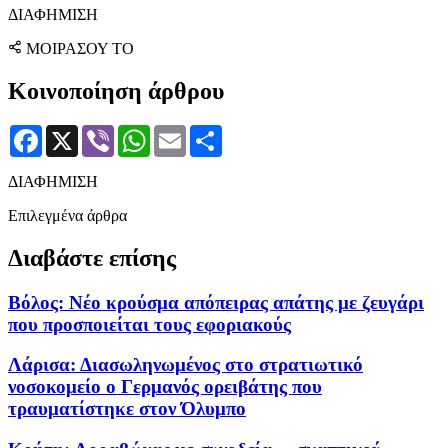
ΔΙΑΦΗΜΙΣΗ
ΜΟΙΡΑΣΟΥ ΤΟ
Κοινοποίηση άρθρου
Facebook
X
Viber
WhatsApp
Email
Μοιραστείτε
ΔΙΑΦΗΜΙΣΗ
Επιλεγμένα άρθρα
Διαβάστε επίσης
Βόλος: Νέο κρούσμα απόπειρας απάτης με ζευγάρι
που προσποιείται τους εφοριακούς
Λάρισα: Διασωληνωμένος στο στρατιωτικό
νοσοκομείο ο Γερμανός ορειβάτης που
τραυματίστηκε στον Όλυμπο