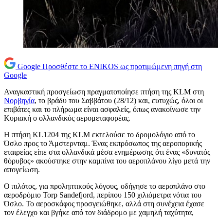
Google
Προσθέστε το ENIKOS ως προτιμώμενη πηγή στη
Google
Αναγκαστική προσγείωση πραγματοποίησε πτήση της KLM στη
Νορβηγία
, το βράδυ του Σαββάτου (28/12) και, ευτυχώς, όλοι οι
επιβάτες και το πλήρωμα είναι ασφαλείς, όπως ανακοίνωσε την
Κυριακή ο ολλανδικός αερομεταφορέας.
Η πτήση KL1204 της KLM εκτελούσε το δρομολόγιο από το
Όσλο προς το Άμστερνταμ. Ένας εκπρόσωπος της αεροπορικής
εταιρείας είπε στα ολλανδικά μέσα ενημέρωσης ότι ένας «δυνατός
θόρυβος» ακούστηκε στην καμπίνα του αεροπλάνου λίγο μετά την
απογείωση.
Ο πιλότος, για προληπτικούς λόγους, οδήγησε το αεροπλάνο στο
αεροδρόμιο Torp Sandefjord, περίπου 150 χιλιόμετρα νότια του
Όσλο. Το αεροσκάφος προσγειώθηκε, αλλά στη συνέχεια έχασε
τον έλεγχο και βγήκε από τον διάδρομο με χαμηλή ταχύτητα,