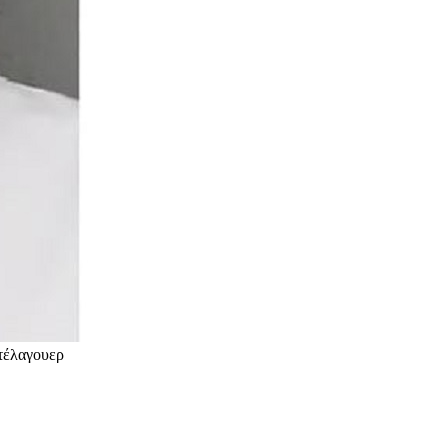
τέλαγουερ