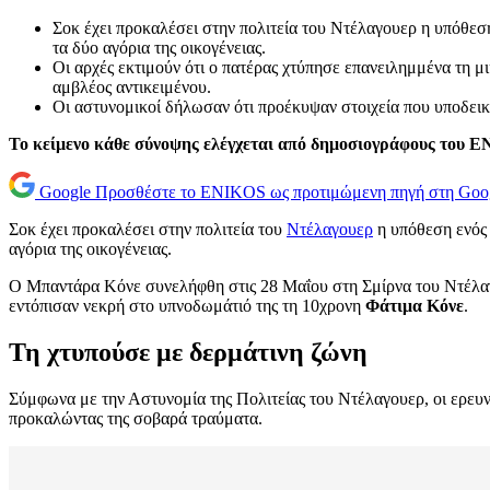
Σοκ έχει προκαλέσει στην πολιτεία του Ντέλαγουερ η υπόθεση
τα δύο αγόρια της οικογένειας.
Οι αρχές εκτιμούν ότι ο πατέρας χτύπησε επανειλημμένα τη 
αμβλέος αντικειμένου.
Οι αστυνομικοί δήλωσαν ότι προέκυψαν στοιχεία που υποδεικν
Το κείμενο κάθε σύνοψης ελέγχεται από δημοσιογράφους του 
Google
Προσθέστε το ENIKOS ως προτιμώμενη πηγή στη Goo
Σοκ έχει προκαλέσει στην πολιτεία του
Ντέλαγουερ
η υπόθεση ενός 
αγόρια της οικογένειας.
Ο Μπαντάρα Κόνε συνελήφθη στις 28 Μαΐου στη Σμίρνα του Ντέλαγου
εντόπισαν νεκρή στο υπνοδωμάτιό της τη 10χρονη
Φάτιμα Κόνε
.
Τη χτυπούσε με δερμάτινη ζώνη
Σύμφωνα με την Αστυνομία της Πολιτείας του Ντέλαγουερ, οι ερευν
προκαλώντας της σοβαρά τραύματα.