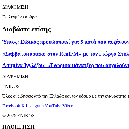
ΔΙΑΦΗΜΙΣΗ
Επιλεγμένα άρθρα
Διαβάστε επίσης
Ύπνος: Ειδικός προειδοποιεί για 5 ποτά που αυξάνου
«Σαββατοκύριακο στον RealFM» με τον Γιώργο Στυλι
Ασημίνα Ιγγλέζου: «Γνώρισα μάνατζερ που ασχολούντ
ΔΙΑΦΗΜΙΣΗ
ENIKOS
Όλες οι ειδήσεις από την Ελλάδα και τον κόσμο με την εγκυρότητα τ
Facebook
X
Instagram
YouTube
Viber
© 2026 ENIKOS
ΠΛΟΗΓΗΣΗ