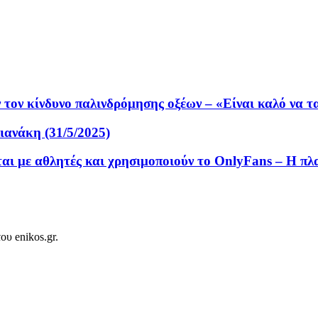
ν τον κίνδυνο παλινδρόμησης οξέων – «Είναι καλό να τ
ανάκη (31/5/2025)
αι με αθλητές και χρησιμοποιούν το OnlyFans – Η π
ου enikos.gr.