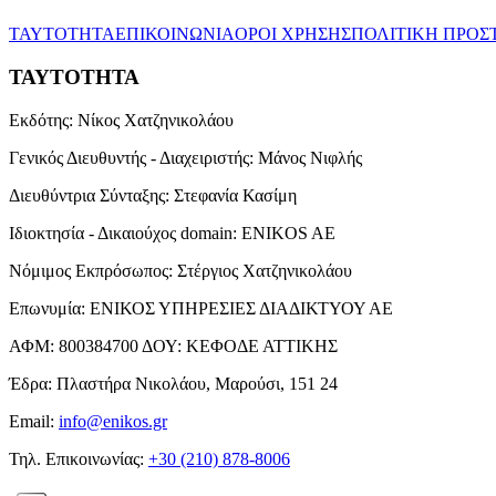
ΤΑΥΤΟΤΗΤΑ
ΕΠΙΚΟΙΝΩΝΙΑ
ΟΡΟΙ ΧΡΗΣΗΣ
ΠΟΛΙΤΙΚΗ ΠΡΟΣ
ΤΑΥΤΟΤΗΤΑ
Εκδότης:
Νίκος Χατζηνικολάου
Γενικός Διευθυντής - Διαχειριστής:
Μάνος Νιφλής
Διευθύντρια Σύνταξης:
Στεφανία Κασίμη
Ιδιοκτησία - Δικαιούχος domain:
ENIKOS AE
Νόμιμος Εκπρόσωπος:
Στέργιος Χατζηνικολάου
Επωνυμία:
ΕΝΙΚΟΣ ΥΠΗΡΕΣΙΕΣ ΔΙΑΔΙΚΤΥΟΥ ΑΕ
ΑΦΜ:
800384700
ΔΟΥ:
ΚΕΦΟΔΕ ΑΤΤΙΚΗΣ
Έδρα:
Πλαστήρα Νικολάου, Μαρούσι, 151 24
Email:
info@enikos.gr
Τηλ. Επικοινωνίας:
+30 (210) 878-8006