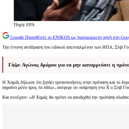
Πηγή: ΕΡΑ
Google
Προσθέστε το ENIKOS ως προτιμώμενη πηγή στη Goo
Την έντονη αντίδραση του ειδικού απεσταλμένου των ΗΠΑ, Στιβ Γ
Γάζα: Αγώνας δρόμου για να μην καταρρεύσει η πρότα
Η Χαμάς δήλωσε ότι ζητάει τροποποιήσεις στην πρόταση και το Ισρα
πηγαίνει μόνο προς τα πίσω»
, ανέφερε σε ανάρτηση στο Χ ο Στιβ Γο
Και συνέχισε:
«Η Χαμάς θα πρέπει να αποδεχθεί την πρόταση-πλαίσιο 