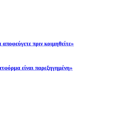
α αποφεύγετε πριν κοιμηθείτε»
λατφόρμα είναι παρεξηγημένη»