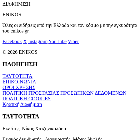
ΔΙΑΦΗΜΙΣΗ
ENIKOS
Όλες οι ειδήσεις από την Ελλάδα και τον κόσμο με την εγκυρότητα
του enikos.gr.
Facebook
X
Instagram
YouTube
Viber
© 2026 ENIKOS
ΠΛΟΗΓΗΣΗ
ΤΑΥΤΟΤΗΤΑ
ΕΠΙΚΟΙΝΩΝΙΑ
ΟΡΟΙ ΧΡΗΣΗΣ
ΠΟΛΙΤΙΚΗ ΠΡΟΣΤΑΣΙΑΣ ΠΡΟΣΩΠΙΚΩΝ ΔΕΔΟΜΕΝΩΝ
ΠΟΛΙΤΙΚΗ COOKIES
Κρατική Διαφήμιση
ΤΑΥΤΟΤΗΤΑ
Εκδότης:
Νίκος Χατζηνικολάου
Γενικός Διευθυντής - Διαχειριστής:
Μάνος Νιφλής