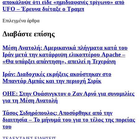
αποκάλυψε ότι είδε «ημιδιαφανές τρίγωνο» από
UFO – Έρευνα διέταξε ο Τραμπ
Επιλεγμένα άρθρα
Διαβάστε επίσης
Μέση Ανατολή: Αμερικανικά πλήγματα κατά του
Ιράν μετά την κατάρριψη ελικοπτέρου Apache –
«Θα υπάρξει απάντηση», απειλεί η Τεχεράνη
Ιράν: Διαδοχικές εκρήξεις ακούστηκαν στο
Μπαντάρ Αμπάς και την περιοχή Σιρίκ
ΟΗΕ: Στην Ουάσινγκτον ο Ζαν Αρνό για συνομιλίες
για τη Μέση Ανατολή
Τάσος Σιδηρόπουλος: Αποσύρθηκε από την
διαιτησία – Το μήνυμά του για το τέλος της πορείας
του
ΤΕΛΕΥΤΑΙΕΣ ΕΙΔΗΣΕΙΣ