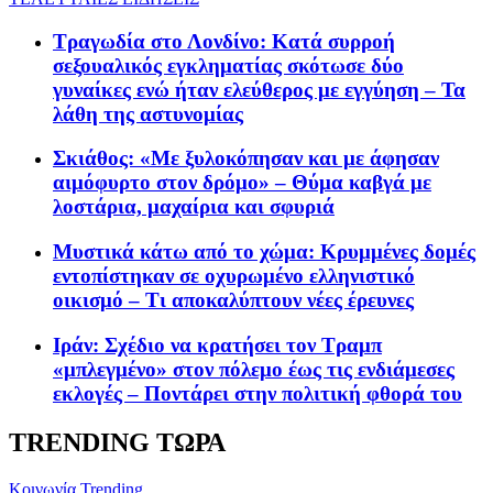
Τραγωδία στο Λονδίνο: Κατά συρροή
σεξουαλικός εγκληματίας σκότωσε δύο
γυναίκες ενώ ήταν ελεύθερος με εγγύηση – Τα
λάθη της αστυνομίας
Σκιάθος: «Με ξυλοκόπησαν και με άφησαν
αιμόφυρτο στον δρόμο» – Θύμα καβγά με
λοστάρια, μαχαίρια και σφυριά
Μυστικά κάτω από το χώμα: Κρυμμένες δομές
εντοπίστηκαν σε οχυρωμένο ελληνιστικό
οικισμό – Τι αποκαλύπτουν νέες έρευνες
Ιράν: Σχέδιο να κρατήσει τον Τραμπ
«μπλεγμένο» στον πόλεμο έως τις ενδιάμεσες
εκλογές – Ποντάρει στην πολιτική φθορά του
TRENDING ΤΩΡΑ
Κοινωνία
Trending