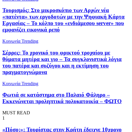
Τουρισμός: Στο μικροσκόπιο των Αρχών νέα
«πατέντα» των εργοδοτών με την Ψηφιακή Κάρτα
Εργασίας – Το κόλπο του «ενδιάμεσου server» που
εμφανίζει εικονικά ρεπό
Κοινωνία
Trending
Σέρρες: Το χρονικό του φρικτού τροχαίου με
θύματα μητέρα και γιο – Τα συγκλονιστικά λόγια
του πατέρα και συζύγου και η εκτίμηση του
πραγματογνώμονα
Κοινωνία
Trending
Φωτιά σε κατάστημα στο Παλαιό Φάληρο –
Εκκενώνεται προληπτικά πολυκατοικία – ΦΩΤΟ
MUST READ
1
«Πόσο;»: Τουρίστας στην Κρήτη έδειχνε 10χρονο