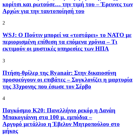
κορίτσι και ρωτούσε… την τιμή του – Έρευνες των
Αρχών για την ταυτοποίησή του
2
WSJ: Ο Πούτιν μπορεί να «τεστάρει» το ΝΑΤΟ με
περιορισμένη επίθεση τα επόμενα χρόνια – Τι
εκτιμούν οι μυστικές υπηρεσίες των ΗΠΑ
3
Πτήση-θρίλερ της Ryanair: Στην δικαιοσύνη
προσφεύγουν οι επιβάτες – Συγκλονίζει η μαρτυρία
της 33χρονης που έσωσε τον Σέρβο
4
Παγκόσμιο Κ20: Πανελλήνιο ρεκόρ η Δανάη
Μπακογιάννη στα 100 μ. εμπόδια –
Αργυρό μετάλλιο η Έβελυν Μητροπούλου στο
μήκος