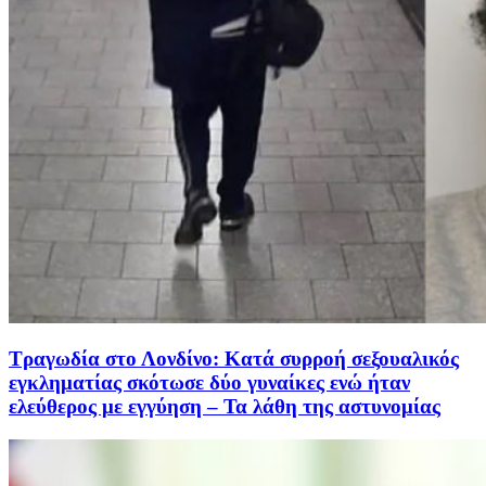
Τραγωδία στο Λονδίνο: Κατά συρροή σεξουαλικός
εγκληματίας σκότωσε δύο γυναίκες ενώ ήταν
ελεύθερος με εγγύηση – Τα λάθη της αστυνομίας