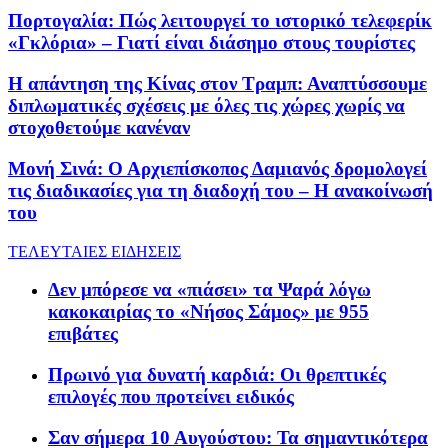
Πορτογαλία: Πώς λειτουργεί το ιστορικό τελεφερίκ
«Γκλόρια» – Γιατί είναι διάσημο στους τουρίστες
Η απάντηση της Κίνας στον Τραμπ: Αναπτύσσουμε
διπλωματικές σχέσεις με όλες τις χώρες χωρίς να
στοχοθετούμε κανέναν
Μονή Σινά: Ο Αρχιεπίσκοπος Δαμιανός δρομολογεί
τις διαδικασίες για τη διαδοχή του – H ανακοίνωσή
του
ΤΕΛΕΥΤΑΙΕΣ ΕΙΔΗΣΕΙΣ
Δεν μπόρεσε να «πιάσει» τα Ψαρά λόγω
κακοκαιρίας το «Νήσος Σάμος» με 955
επιβάτες
Πρωινό για δυνατή καρδιά: Οι θρεπτικές
επιλογές που προτείνει ειδικός
Σαν σήμερα 10 Αυγούστου: Τα σημαντικότερα