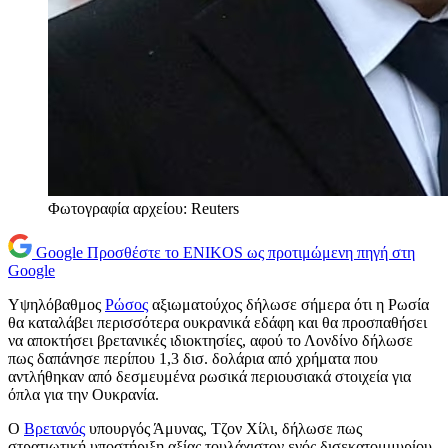
Φωτογραφία αρχείου: Reuters
Google
Προσθέστε το ENIKOS ως προτιμώμενη πηγή στη
Google
Υψηλόβαθμος
Ρώσος
αξιωματούχος δήλωσε σήμερα ότι η Ρωσία
θα καταλάβει περισσότερα ουκρανικά εδάφη και θα προσπαθήσει
να αποκτήσει βρετανικές ιδιοκτησίες, αφού το Λονδίνο δήλωσε
πως δαπάνησε περίπου 1,3 δισ. δολάρια από χρήματα που
αντλήθηκαν από δεσμευμένα ρωσικά περιουσιακά στοιχεία για
όπλα για την Ουκρανία.
Ο
Βρετανός
υπουργός Άμυνας, Τζον Χίλι, δήλωσε πως
στρατιωτική υποστήριξη αξίας τουλάχιστον ενός δισεκατομμυρίου