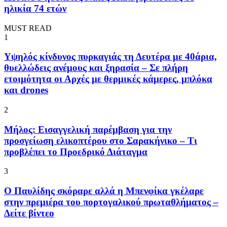
ηλικία 74 ετών
MUST READ
1
Υψηλός κίνδυνος πυρκαγιάς τη Δευτέρα με 40άρια,
θυελλώδεις ανέμους και ξηρασία – Σε πλήρη
ετοιμότητα οι Αρχές με θερμικές κάμερες, μπλόκα
και drones
2
Μήλος: Εισαγγελική παρέμβαση για την
προσγείωση ελικοπτέρου στο Σαρακήνικο – Τι
προβλέπει το Προεδρικό Διάταγμα
3
Ο Παυλίδης σκόραρε αλλά η Μπενφίκα γκέλαρε
στην πρεμιέρα του πορτογαλικού πρωταθλήματος –
Δείτε βίντεο