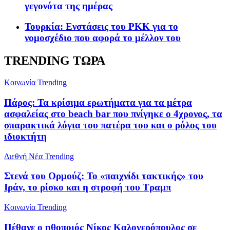
γεγονότα της ημέρας
Τουρκία: Ενστάσεις του PKK για το
νομοσχέδιο που αφορά το μέλλον του
TRENDING ΤΩΡΑ
Κοινωνία
Trending
Πάρος: Τα κρίσιμα ερωτήματα για τα μέτρα
ασφαλείας στο beach bar που πνίγηκε ο 4χρονος, τα
σπαρακτικά λόγια του πατέρα του και ο ρόλος του
ιδιοκτήτη
Διεθνή Νέα
Trending
Στενά του Ορμούζ: Το «παιχνίδι τακτικής» του
Ιράν, το ρίσκο και η στροφή του Τραμπ
Κοινωνία
Trending
Πέθανε ο ηθοποιός Νίκος Καλογερόπουλος σε