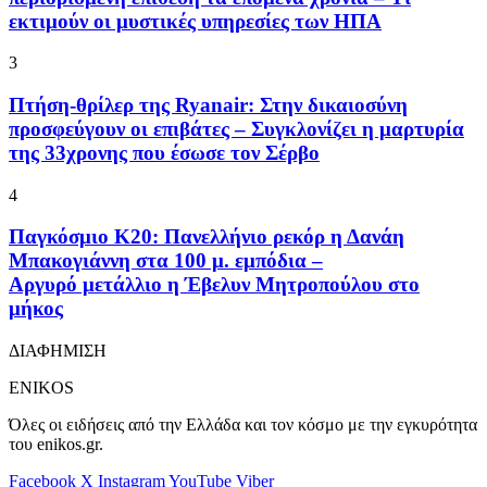
εκτιμούν οι μυστικές υπηρεσίες των ΗΠΑ
3
Πτήση-θρίλερ της Ryanair: Στην δικαιοσύνη
προσφεύγουν οι επιβάτες – Συγκλονίζει η μαρτυρία
της 33χρονης που έσωσε τον Σέρβο
4
Παγκόσμιο Κ20: Πανελλήνιο ρεκόρ η Δανάη
Μπακογιάννη στα 100 μ. εμπόδια –
Αργυρό μετάλλιο η Έβελυν Μητροπούλου στο
μήκος
ΔΙΑΦΗΜΙΣΗ
ENIKOS
Όλες οι ειδήσεις από την Ελλάδα και τον κόσμο με την εγκυρότητα
του enikos.gr.
Facebook
X
Instagram
YouTube
Viber