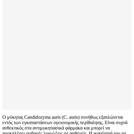
Ο μύκητας Candidozyma auris (C. auris) συνήθως εξαπλώνεται
εντός των εγκαταστάσεων υγειονομικής περίθαλψης. Είναι συχνά
ανθεκτικός στα αντιμυκητιασικά φάρμακα και μπορεί να
προκαλέσει σοβαρές λοιμώξεις σε ασθενείς. Η ικανότητά του να