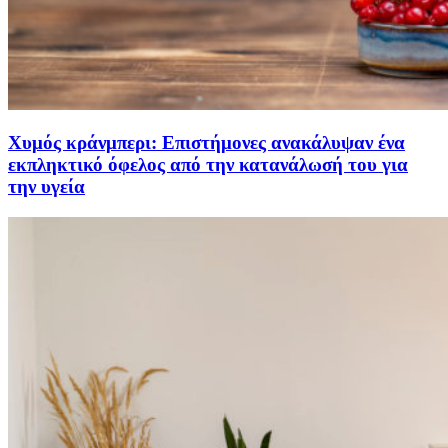
Χυμός κράνμπερι: Επιστήμονες ανακάλυψαν ένα
εκπληκτικό όφελος από την κατανάλωσή του για
την υγεία