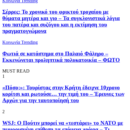
Κοινωνία
Trending
Σέρρες: Το χρονικό του φρικτού τροχαίου με
θύματα μητέρα και γιο – Τα συγκλονιστικά λόγια
του πατέρα και συζύγου και η εκτίμηση του
πραγματογνώμονα
Κοινωνία
Trending
Φωτιά σε κατάστημα στο Παλαιό Φάληρο –
Εκκενώνεται προληπτικά πολυκατοικία – ΦΩΤΟ
MUST READ
1
«Πόσο;»: Τουρίστας στην Κρήτη έδειχνε 10χρονο
κορίτσι και ρωτούσε… την τιμή του – Έρευνες των
Αρχών για την ταυτοποίησή του
2
WSJ: Ο Πούτιν μπορεί να «τεστάρει» το ΝΑΤΟ με
περιορισμένη επίθεση τα επόμενα χρόνια – Τι