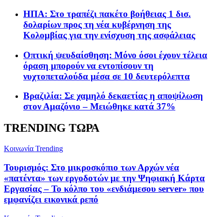
ΗΠΑ: Στο τραπέζι πακέτο βοήθειας 1 δισ.
δολαρίων προς τη νέα κυβέρνηση της
Κολομβίας για την ενίσχυση της ασφάλειας
Οπτική ψευδαίσθηση: Μόνο όσοι έχουν τέλεια
όραση μπορούν να εντοπίσουν τη
νυχτοπεταλούδα μέσα σε 10 δευτερόλεπτα
Βραζιλία: Σε χαμηλό δεκαετίας η αποψίλωση
στον Αμαζόνιο – Μειώθηκε κατά 37%
TRENDING ΤΩΡΑ
Κοινωνία
Trending
Τουρισμός: Στο μικροσκόπιο των Αρχών νέα
«πατέντα» των εργοδοτών με την Ψηφιακή Κάρτα
Εργασίας – Το κόλπο του «ενδιάμεσου server» που
εμφανίζει εικονικά ρεπό