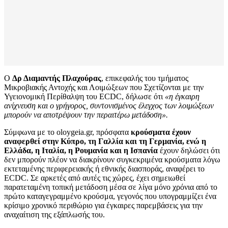
Ο
Δρ Διαμαντής Πλαχούρας
, επικεφαλής του τμήματος
Μικροβιακής Αντοχής και Λοιμώξεων που Σχετίζονται με την
Υγειονομική Περίθαλψη του ECDC, δήλωσε ότι
«η έγκαιρη
ανίχνευση και ο γρήγορος, συντονισμένος έλεγχος των λοιμώξεων
μπορούν να αποτρέψουν την περαιτέρω μετάδοση».
Σύμφωνα με το oloygeia.gr, πρόσφατα
κρούσματα έχουν
αναφερθεί στην Κύπρο, τη Γαλλία και τη Γερμανία, ενώ η
Ελλάδα, η Ιταλία, η Ρουμανία και η Ισπανία
έχουν δηλώσει ότι
δεν μπορούν πλέον να διακρίνουν συγκεκριμένα κρούσματα λόγω
εκτεταμένης περιφερειακής ή εθνικής διασποράς, αναφέρει το
ECDC. Σε αρκετές από αυτές τις χώρες, έχει σημειωθεί
παρατεταμένη τοπική μετάδοση μέσα σε λίγα μόνο χρόνια από το
πρώτο καταγεγραμμένο κρούσμα, γεγονός που υπογραμμίζει ένα
κρίσιμο χρονικό περιθώριο για έγκαιρες παρεμβάσεις για την
αναχαίτιση της εξάπλωσής του.