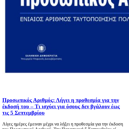
Προσωπικός Αριθμός: Λήγει η προθεσμία για την
έκδοσή του – Τι ισχύει για όσους δεν βγάλουν έως
τις 5 Σεπτεμβρίου
Λίγες ημέρες έμειναν μέχρι να λήξει η προθεσμία για την έκδοση