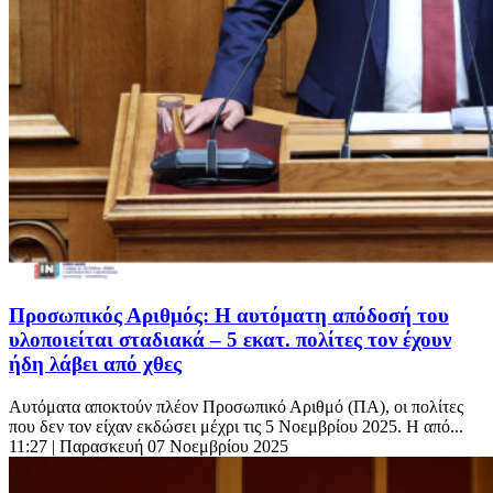
Προσωπικός Αριθμός: Η αυτόματη απόδοσή του
υλοποιείται σταδιακά – 5 εκατ. πολίτες τον έχουν
ήδη λάβει από χθες
Αυτόματα αποκτούν πλέον Προσωπικό Αριθμό (ΠΑ), οι πολίτες
που δεν τον είχαν εκδώσει μέχρι τις 5 Νοεμβρίου 2025. Η από...
11:27
| Παρασκευή 07 Νοεμβρίου 2025