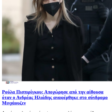
Ρούλα Πισπιρίγκου: Αποχώρησε από την αίθουσα
όταν ο Ανδρέας Ηλιάδης αναφέρθηκε στο σύνδρομο
Μινχάουζεν