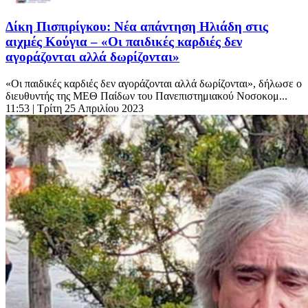
Δίκη Πισπιρίγκου: Νέα απάντηση Ηλιάδη στις
αιχμές Κούγια – «Οι παιδικές καρδιές δεν
αγοράζονται αλλά δωρίζονται»
«Οι παιδικές καρδιές δεν αγοράζονται αλλά δωρίζονται», δήλωσε ο
διευθυντής της ΜΕΘ Παίδων του Πανεπιστημιακού Νοσοκομ...
11:53
| Τρίτη 25 Απριλίου 2023