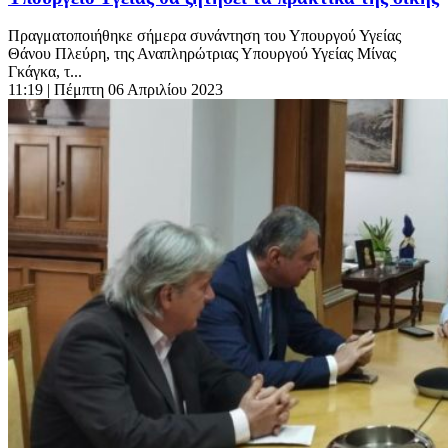
Πραγματοποιήθηκε σήμερα συνάντηση του Υπουργού Υγείας
Θάνου Πλεύρη, της Αναπληρώτριας Υπουργού Υγείας Μίνας
Γκάγκα, τ...
11:19
| Πέμπτη 06 Απριλίου 2023