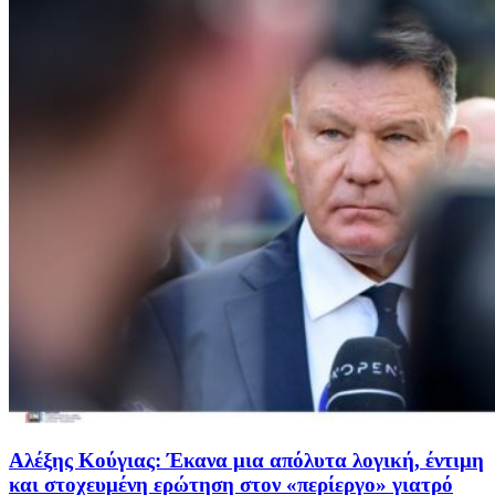
Αλέξης Κούγιας: Έκανα μια απόλυτα λογική, έντιμη
και στοχευμένη ερώτηση στον «περίεργο» γιατρό