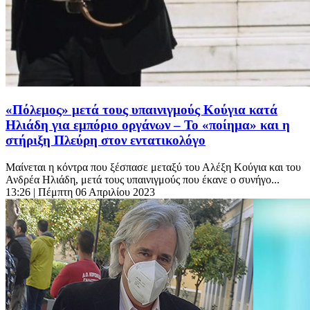
«Πόλεμος» μετά τους υπαινιγμούς Κούγια κατά
Ηλιάδη για εμπόριο οργάνων – Το «ποίημα» και η
στήριξη Πλεύρη στον εντατικολόγο
Μαίνεται η κόντρα που ξέσπασε μεταξύ του Αλέξη Κούγια και του
Ανδρέα Ηλιάδη, μετά τους υπαινιγμούς που έκανε ο συνήγο...
13:26
| Πέμπτη 06 Απριλίου 2023