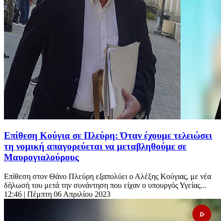
Επίθεση Κούγια σε Πλεύρη: Όταν έχουμε τελειώσει
τη νομική απαγορεύεται να μεταβληθούμε σε
Μαυρογιαλούρους
Επίθεση στον Θάνο Πλεύρη εξαπολύει ο Αλέξης Κούγιας, με νέα
δήλωσή του μετά την συνάντηση που είχαν ο υπουργός Υγείας...
12:46
| Πέμπτη 06 Απριλίου 2023