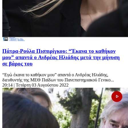
Πάτρα-Ρούλα Πισπιρίγκου: “Έκανα το καθήκον
μου” απαντά ο Ανδρέας Ηλιάδης μετά την μήνυση
σε βάρος του
“Εγώ έκανα το καθήκον μου” απαντά ο Ανδρέας Ηλιάδης,
διευθυντής της ΜΕΘ Παίδων του Πανεπιστημιακού Γενικο...
20:14
| Τετάρτη 03 Αυγούστου 2022