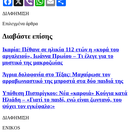
ΔΙΑΦΗΜΙΣΗ
Επιλεγμένα άρθρα
Διαβάστε επίσης
Ικαρία: Πέθανε σε ηλικία 112 ετών η «κυρά του
αργαλειού», Ιωάννα Πρωίου – Τι έλεγε για το
μυστικό της μακροζωίας
Άγρια δολοφονία στο Τέξας: Μαχαίρωσε τον
αρραβωνιαστικό της μπροστά στα δύο παιδιά της
Υπόθεση Πισπιρίγκου: Νέα «καρφιά» Κούγια κατά
Ηλιάδη – «Γιατί το παιδί, ενώ είναι ζωντανό, του
ψύχει τον εγκέφαλο;»
ΔΙΑΦΗΜΙΣΗ
ENIKOS