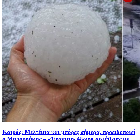
Καιρός: Μελτέμια και μπόρες σήμερα, προειδοποιεί
ο Μαρουσάκης – «Έρχεται» 48ωρο αστάθειας με