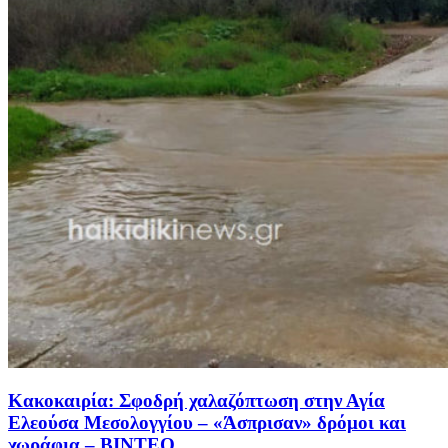
Κακοκαιρία: Σφοδρή χαλαζόπτωση στην Αγία
Ελεούσα Μεσολογγίου – «Άσπρισαν» δρόμοι και
χωράφια – ΒΙΝΤΕΟ